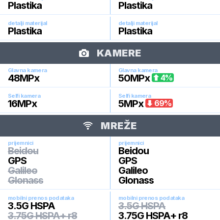
Plastika
Plastika
detalji materijal
detalji materijal
Plastika
Plastika
KAMERE
Glavna kamera
Glavna kamera
48
MPx
50
MPx
4
%
Selfi kamera
Selfi kamera
16
MPx
5
MPx
69
%
MREŽE
prijemnici
prijemnici
Beidou
Beidou
GPS
GPS
Galileo
Galileo
Glonass
Glonass
mobilni prenos podataka
mobilni prenos podataka
3.5G HSPA
3.5G HSPA
3.75G HSPA+ r8
3.75G HSPA+ r8