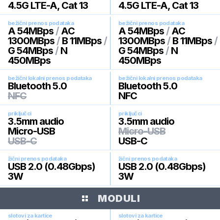
4.5G LTE-A, Cat 13
4.5G LTE-A, Cat 13
bežični prenos podataka
bežični prenos podataka
A 54MBps
/
AC
A 54MBps
/
AC
1300MBps
/
B 11MBps
/
1300MBps
/
B 11MBps
/
G 54MBps
/
N
G 54MBps
/
N
450MBps
450MBps
bežični lokalni prenos podataka
bežični lokalni prenos podataka
Bluetooth 5.0
Bluetooth 5.0
NFC
NFC
priključci
priključci
3.5mm audio
3.5mm audio
Micro-USB
Micro-USB
USB-C
USB-C
žični prenos podataka
žični prenos podataka
USB 2.0 (0.48Gbps)
USB 2.0 (0.48Gbps)
3W
3W
MODULI
slotovi za kartice
slotovi za kartice