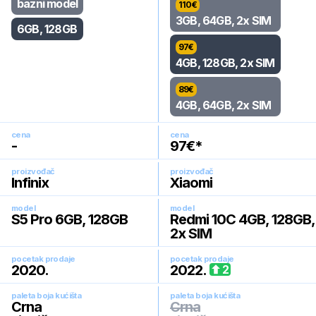
bazni model
110
€
3GB, 64GB, 2x SIM
6GB, 128GB
97
€
4GB, 128GB, 2x SIM
89
€
4GB, 64GB, 2x SIM
cena
cena
-
97
€*
proizvođač
proizvođač
Infinix
Xiaomi
model
model
S5 Pro 6GB, 128GB
Redmi 10C 4GB, 128GB,
2x SIM
pocetak prodaje
pocetak prodaje
2020
.
2022
.
2
paleta boja kućišta
paleta boja kućišta
Crna
Crna