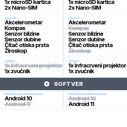
1x microSD kartica
1x microSD kartica
2x Nano-SIM
2x Nano-SIM
senzori
senzori
Akcelerometar
Akcelerometar
Kompas
Kompas
Senzor blizine
Senzor blizine
Senzor dubine
Senzor dubine
Čitač otiska prsta
Čitač otiska prsta
Žiroskop
Žiroskop
emiteri
emiteri
1x infracrveni projektor
1x infracrveni projektor
1x zvučnik
1x zvučnik
SOFTVER
fabrički operativni sistem
fabrički operativni sistem
Android 10
Android 10
Android 11
Android 11