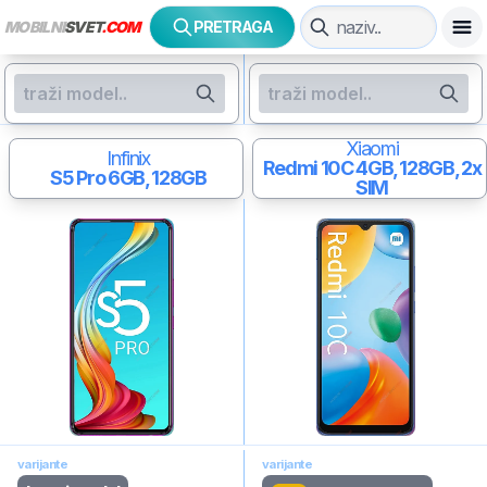
MOBILNI
SVET
.COM
PRETRAGA
Xiaomi
Infinix
Redmi 10C
4GB, 128GB, 2x
S5 Pro
6GB, 128GB
SIM
varijante
varijante