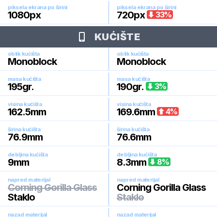
piksela ekrana po širini
piksela ekrana po širini
1080
px
720
px
33
%
KUĆIŠTE
oblik kućišta
oblik kućišta
Monoblock
Monoblock
masa kućišta
masa kućišta
195
gr.
190
gr.
3
%
visina kućišta
visina kućišta
162.5
mm
169.6
mm
4
%
širina kućišta
širina kućišta
76.9
mm
76.6
mm
debljina kućišta
debljina kućišta
9
mm
8.3
mm
8
%
napred materijal
napred materijal
Corning Gorilla Glass
Corning Gorilla Glass
Staklo
Staklo
nazad materijal
nazad materijal