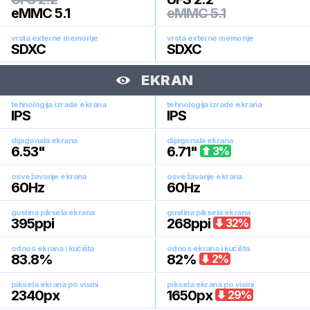
eMMC 5.1
eMMC 5.1
vrsta externe memorije
vrsta externe memorije
SDXC
SDXC
EKRAN
tehnologija izrade ekrana
tehnologija izrade ekrana
IPS
IPS
dijagonala ekrana
dijagonala ekrana
6.53
"
6.71
"
3
%
osvežavanje ekrana
osvežavanje ekrana
60
Hz
60
Hz
gustina piksela ekrana
gustina piksela ekrana
395
ppi
268
ppi
32
%
odnos ekrana i kućišta
odnos ekrana i kućišta
83.8
%
82
%
2
%
piksela ekrana po visini
piksela ekrana po visini
2340
px
1650
px
29
%