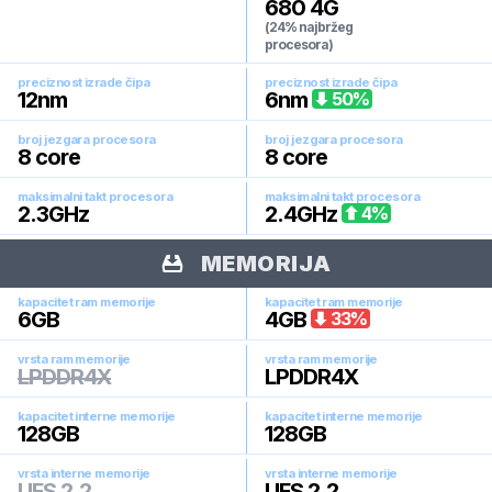
680 4G
(24% najbržeg
procesora)
preciznost izrade čipa
preciznost izrade čipa
12
nm
6
nm
50
%
broj jezgara procesora
broj jezgara procesora
8
core
8
core
maksimalni takt procesora
maksimalni takt procesora
2.3
GHz
2.4
GHz
4
%
MEMORIJA
kapacitet ram memorije
kapacitet ram memorije
6
GB
4
GB
33
%
vrsta ram memorije
vrsta ram memorije
LPDDR4X
LPDDR4X
kapacitet interne memorije
kapacitet interne memorije
128
GB
128
GB
vrsta interne memorije
vrsta interne memorije
UFS 2.2
UFS 2.2