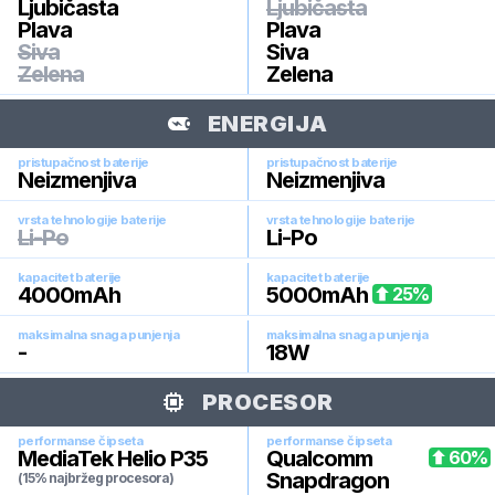
Ljubičasta
Ljubičasta
Plava
Plava
Siva
Siva
Zelena
Zelena
ENERGIJA
pristupačnost baterije
pristupačnost baterije
Neizmenjiva
Neizmenjiva
vrsta tehnologije baterije
vrsta tehnologije baterije
Li-Po
Li-Po
kapacitet baterije
kapacitet baterije
4000
mAh
5000
mAh
25
%
maksimalna snaga punjenja
maksimalna snaga punjenja
-
18
W
PROCESOR
performanse čipseta
performanse čipseta
MediaTek Helio P35
Qualcomm
60
%
Snapdragon
(15% najbržeg procesora)