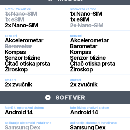
slotovi za kartice
slotovi za kartice
1x Nano-SIM
1x Nano-SIM
1x eSIM
1x eSIM
2x Nano-SIM
2x Nano-SIM
senzori
senzori
Akcelerometar
Akcelerometar
Barometar
Barometar
Kompas
Kompas
Senzor blizine
Senzor blizine
Čitač otiska prsta
Čitač otiska prsta
Žiroskop
Žiroskop
emiteri
emiteri
2x zvučnik
2x zvučnik
SOFTVER
fabrički operativni sistem
fabrički operativni sistem
Android 14
Android 14
aplikacije sistemski instalirane
aplikacije sistemski instalirane
Samsung Dex
Samsung Dex