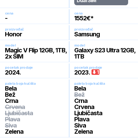
Dual SIM
cena
cena
-
1552
€*
proizvođač
proizvođač
Honor
Samsung
model
model
Magic V Flip 12GB, 1TB,
Galaxy S23 Ultra 12GB,
2x SIM
1TB
pocetak prodaje
pocetak prodaje
2024
.
2023
.
1
paleta boja kućišta
paleta boja kućišta
Bela
Bela
Bež
Bež
Crna
Crna
Crvena
Crvena
Ljubičasta
Ljubičasta
Plava
Plava
Siva
Siva
Zelena
Zelena