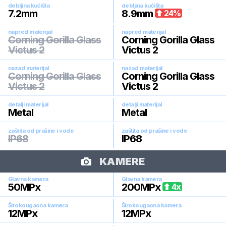
debljina kućišta
debljina kućišta
7.2
mm
8.9
mm
24
%
napred materijal
napred materijal
Corning Gorilla Glass
Corning Gorilla Glass
Victus 2
Victus 2
nazad materijal
nazad materijal
Corning Gorilla Glass
Corning Gorilla Glass
Victus 2
Victus 2
detalji materijal
detalji materijal
Metal
Metal
zaštita od prašine i vode
zaštita od prašine i vode
IP68
IP68
KAMERE
Glavna kamera
Glavna kamera
50
MPx
200
MPx
4
x
Širokougaona kamera
Širokougaona kamera
12
MPx
12
MPx