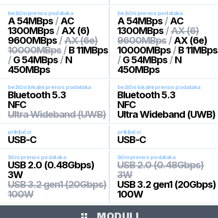
bežični prenos podataka
bežični prenos podataka
A 54MBps
/
AC
A 54MBps
/
AC
1300MBps
/
AX (6)
1300MBps
/
AX (6)
9600MBps
/
AX (6e)
9600MBps
/
AX (6e)
10000MBps
/
B 11MBps
10000MBps
/
B 11MBps
/
G 54MBps
/
N
/
G 54MBps
/
N
450MBps
450MBps
bežični lokalni prenos podataka
bežični lokalni prenos podataka
Bluetooth 5.3
Bluetooth 5.3
NFC
NFC
Ultra Wideband (UWB)
Ultra Wideband (UWB)
priključci
priključci
USB-C
USB-C
žični prenos podataka
žični prenos podataka
USB 2.0 (0.48Gbps)
USB 2.0 (0.48Gbps)
3W
3W
USB 3.2 gen1 (20Gbps)
USB 3.2 gen1 (20Gbps)
100W
100W
MODULI