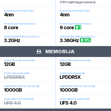
(78% najbržeg procesora)
preciznost izrade čipa
preciznost izrade čipa
4
nm
4
nm
broj jezgara procesora
broj jezgara procesora
8
core
9
core
1
maksimalni takt procesora
maksimalni takt procesora
3.2
GHz
3.36
GHz
5
%
MEMORIJA
kapacitet ram memorije
kapacitet ram memorije
12
GB
12
GB
vrsta ram memorije
vrsta ram memorije
LPDDR5X
LPDDR5X
kapacitet interne memorije
kapacitet interne memorije
1000
GB
1000
GB
vrsta interne memorije
vrsta interne memorije
UFS 4.0
UFS 4.0