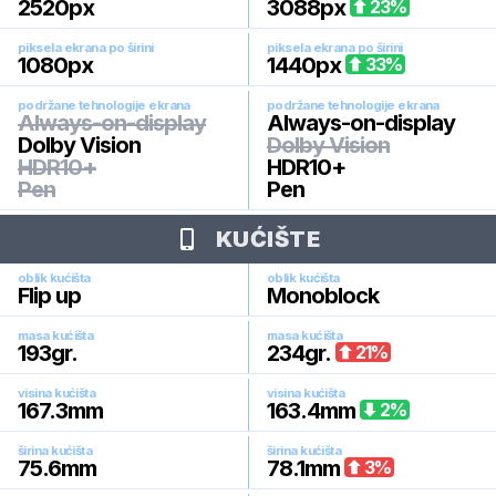
2520
px
3088
px
23
%
piksela ekrana po širini
piksela ekrana po širini
1080
px
1440
px
33
%
podržane tehnologije ekrana
podržane tehnologije ekrana
Always-on-display
Always-on-display
Dolby Vision
Dolby Vision
HDR10+
HDR10+
Pen
Pen
KUĆIŠTE
oblik kućišta
oblik kućišta
Flip up
Monoblock
masa kućišta
masa kućišta
193
gr.
234
gr.
21
%
visina kućišta
visina kućišta
167.3
mm
163.4
mm
2
%
širina kućišta
širina kućišta
75.6
mm
78.1
mm
3
%