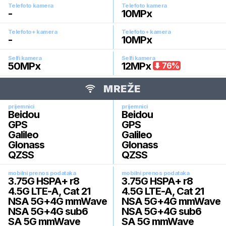
Telefoto kamera
Telefoto kamera
-
10
MPx
Telefoto+ kamera
Telefoto+ kamera
-
10
MPx
Selfi kamera
Selfi kamera
50
MPx
12
MPx
76
%
MREŽE
prijemnici
prijemnici
Beidou
Beidou
GPS
GPS
Galileo
Galileo
Glonass
Glonass
QZSS
QZSS
mobilni prenos podataka
mobilni prenos podataka
3.75G HSPA+ r8
3.75G HSPA+ r8
4.5G LTE-A, Cat 21
4.5G LTE-A, Cat 21
NSA 5G+4G mmWave
NSA 5G+4G mmWave
NSA 5G+4G sub6
NSA 5G+4G sub6
SA 5G mmWave
SA 5G mmWave