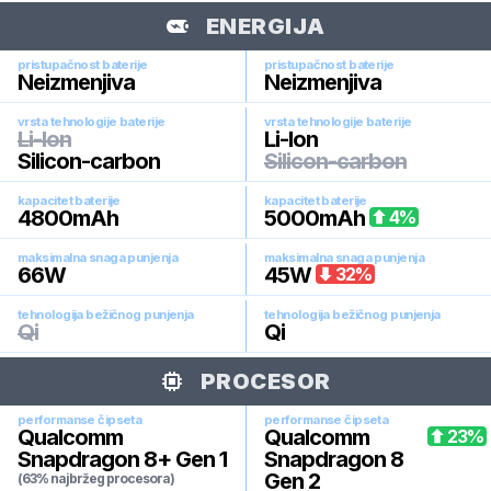
ENERGIJA
pristupačnost baterije
pristupačnost baterije
Neizmenjiva
Neizmenjiva
vrsta tehnologije baterije
vrsta tehnologije baterije
Li-Ion
Li-Ion
Silicon-carbon
Silicon-carbon
kapacitet baterije
kapacitet baterije
4800
mAh
5000
mAh
4
%
maksimalna snaga punjenja
maksimalna snaga punjenja
66
W
45
W
32
%
tehnologija bežičnog punjenja
tehnologija bežičnog punjenja
Qi
Qi
PROCESOR
performanse čipseta
performanse čipseta
Qualcomm
Qualcomm
23
%
Snapdragon 8+ Gen 1
Snapdragon 8
Gen 2
(63% najbržeg procesora)