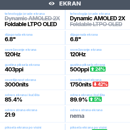
EKRAN
tehnologija izrade ekrana
tehnologija izrade ekrana
Dynamic AMOLED 2X
Dynamic AMOLED 2X
Foldable LTPO OLED
Foldable LTPO OLED
dijagonala ekrana
dijagonala ekrana
6.8
"
6.8
"
osvežavanje ekrana
osvežavanje ekrana
120
Hz
120
Hz
gustina piksela ekrana
gustina piksela ekrana
403
ppi
500
ppi
24
%
osvetljenost ekrana
osvetljenost ekrana
3000
nits
1750
nits
42
%
odnos ekrana i kućišta
odnos ekrana i kućišta
85.4
%
89.9
%
5
%
odnos strana ekrana
odnos strana ekrana
21:9
nema
piksela ekrana po visini
piksela ekrana po visini