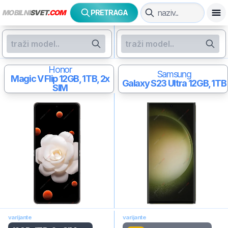
MOBILNI
SVET
.COM
PRETRAGA
Honor
Samsung
Magic V Flip
12GB, 1TB, 2x
Galaxy S23 Ultra
12GB, 1TB
SIM
varijante
varijante