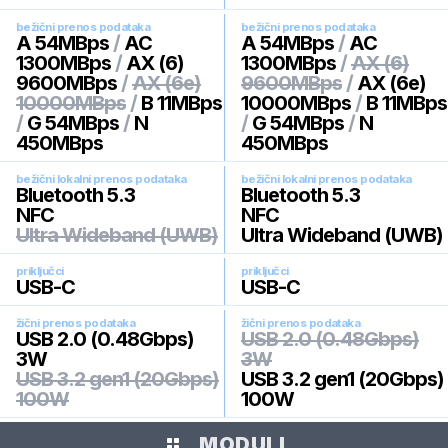
bežični prenos podataka
bežični prenos podataka
A 54MBps
/
AC
A 54MBps
/
AC
1300MBps
/
AX (6)
1300MBps
/
AX (6)
9600MBps
/
AX (6e)
9600MBps
/
AX (6e)
10000MBps
/
B 11MBps
10000MBps
/
B 11MBps
/
G 54MBps
/
N
/
G 54MBps
/
N
450MBps
450MBps
bežični lokalni prenos podataka
bežični lokalni prenos podataka
Bluetooth 5.3
Bluetooth 5.3
NFC
NFC
Ultra Wideband (UWB)
Ultra Wideband (UWB)
priključci
priključci
USB-C
USB-C
žični prenos podataka
žični prenos podataka
USB 2.0 (0.48Gbps)
USB 2.0 (0.48Gbps)
3W
3W
USB 3.2 gen1 (20Gbps)
USB 3.2 gen1 (20Gbps)
100W
100W
MODULI