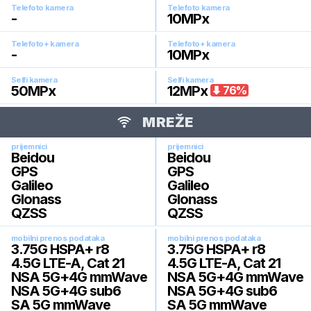
Telefoto kamera
Telefoto kamera
-
10
MPx
Telefoto+ kamera
Telefoto+ kamera
-
10
MPx
Selfi kamera
Selfi kamera
50
MPx
12
MPx
76
%
MREŽE
prijemnici
prijemnici
Beidou
Beidou
GPS
GPS
Galileo
Galileo
Glonass
Glonass
QZSS
QZSS
mobilni prenos podataka
mobilni prenos podataka
3.75G HSPA+ r8
3.75G HSPA+ r8
4.5G LTE-A, Cat 21
4.5G LTE-A, Cat 21
NSA 5G+4G mmWave
NSA 5G+4G mmWave
NSA 5G+4G sub6
NSA 5G+4G sub6
SA 5G mmWave
SA 5G mmWave