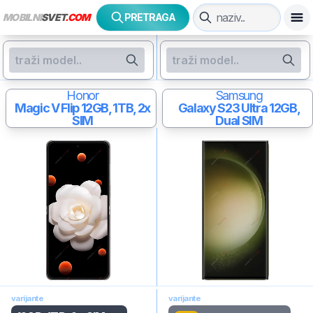
MOBILNI
SVET
.COM
PRETRAGA
Honor
Samsung
Magic V Flip
12GB, 1TB, 2x
Galaxy S23 Ultra
12GB,
SIM
Dual SIM
varijante
varijante