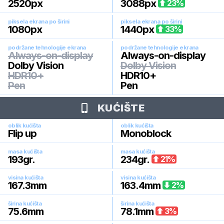
2520
px
3088
px
23
%
piksela ekrana po širini
piksela ekrana po širini
1080
px
1440
px
33
%
podržane tehnologije ekrana
podržane tehnologije ekrana
Always-on-display
Always-on-display
Dolby Vision
Dolby Vision
HDR10+
HDR10+
Pen
Pen
KUĆIŠTE
oblik kućišta
oblik kućišta
Flip up
Monoblock
masa kućišta
masa kućišta
193
gr.
234
gr.
21
%
visina kućišta
visina kućišta
167.3
mm
163.4
mm
2
%
širina kućišta
širina kućišta
75.6
mm
78.1
mm
3
%