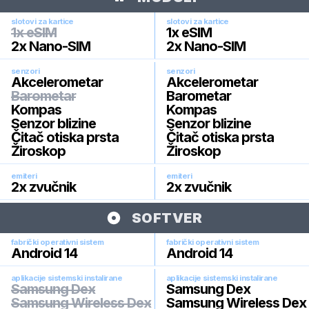
slotovi za kartice
slotovi za kartice
1x eSIM
1x eSIM
2x Nano-SIM
2x Nano-SIM
senzori
senzori
Akcelerometar
Akcelerometar
Barometar
Barometar
Kompas
Kompas
Senzor blizine
Senzor blizine
Čitač otiska prsta
Čitač otiska prsta
Žiroskop
Žiroskop
emiteri
emiteri
2x zvučnik
2x zvučnik
SOFTVER
fabrički operativni sistem
fabrički operativni sistem
Android 14
Android 14
aplikacije sistemski instalirane
aplikacije sistemski instalirane
Samsung Dex
Samsung Dex
Samsung Wireless Dex
Samsung Wireless Dex