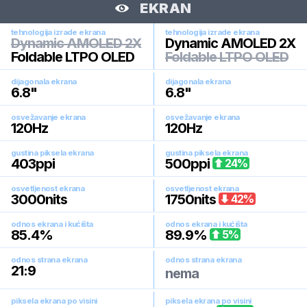
EKRAN
tehnologija izrade ekrana
tehnologija izrade ekrana
Dynamic AMOLED 2X
Dynamic AMOLED 2X
Foldable LTPO OLED
Foldable LTPO OLED
dijagonala ekrana
dijagonala ekrana
6.8
"
6.8
"
osvežavanje ekrana
osvežavanje ekrana
120
Hz
120
Hz
gustina piksela ekrana
gustina piksela ekrana
403
ppi
500
ppi
24
%
osvetljenost ekrana
osvetljenost ekrana
3000
nits
1750
nits
42
%
odnos ekrana i kućišta
odnos ekrana i kućišta
85.4
%
89.9
%
5
%
odnos strana ekrana
odnos strana ekrana
21:9
nema
piksela ekrana po visini
piksela ekrana po visini