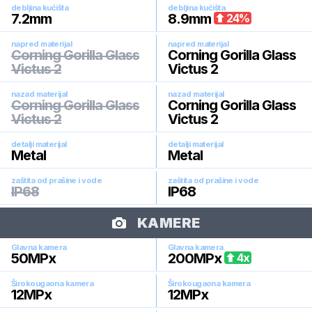
debljina kućišta
debljina kućišta
7.2
mm
8.9
mm
24
%
napred materijal
napred materijal
Corning Gorilla Glass
Corning Gorilla Glass
Victus 2
Victus 2
nazad materijal
nazad materijal
Corning Gorilla Glass
Corning Gorilla Glass
Victus 2
Victus 2
detalji materijal
detalji materijal
Metal
Metal
zaštita od prašine i vode
zaštita od prašine i vode
IP68
IP68
KAMERE
Glavna kamera
Glavna kamera
50
MPx
200
MPx
4
x
Širokougaona kamera
Širokougaona kamera
12
MPx
12
MPx