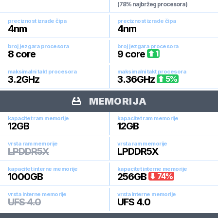
(78% najbržeg procesora)
preciznost izrade čipa
preciznost izrade čipa
4
nm
4
nm
broj jezgara procesora
broj jezgara procesora
8
core
9
core
1
maksimalni takt procesora
maksimalni takt procesora
3.2
GHz
3.36
GHz
5
%
MEMORIJA
kapacitet ram memorije
kapacitet ram memorije
12
GB
12
GB
vrsta ram memorije
vrsta ram memorije
LPDDR5X
LPDDR5X
kapacitet interne memorije
kapacitet interne memorije
1000
GB
256
GB
74
%
vrsta interne memorije
vrsta interne memorije
UFS 4.0
UFS 4.0