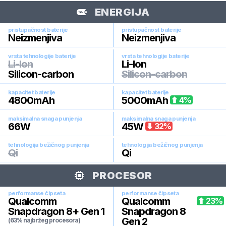
ENERGIJA
pristupačnost baterije
pristupačnost baterije
Neizmenjiva
Neizmenjiva
vrsta tehnologije baterije
vrsta tehnologije baterije
Li-Ion
Li-Ion
Silicon-carbon
Silicon-carbon
kapacitet baterije
kapacitet baterije
4800
mAh
5000
mAh
4
%
maksimalna snaga punjenja
maksimalna snaga punjenja
66
W
45
W
32
%
tehnologija bežičnog punjenja
tehnologija bežičnog punjenja
Qi
Qi
PROCESOR
performanse čipseta
performanse čipseta
Qualcomm
Qualcomm
23
%
Snapdragon 8+ Gen 1
Snapdragon 8
Gen 2
(63% najbržeg procesora)