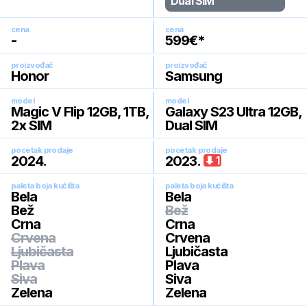
Dual SIM
cena
cena
-
599
€*
proizvođač
proizvođač
Honor
Samsung
model
model
Magic V Flip 12GB, 1TB,
Galaxy S23 Ultra 12GB,
2x SIM
Dual SIM
pocetak prodaje
pocetak prodaje
2024
.
2023
.
1
paleta boja kućišta
paleta boja kućišta
Bela
Bela
Bež
Bež
Crna
Crna
Crvena
Crvena
Ljubičasta
Ljubičasta
Plava
Plava
Siva
Siva
Zelena
Zelena