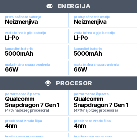
ENERGIJA
pristupačnost baterije
pristupačnost baterije
Neizmenjiva
Neizmenjiva
vrsta tehnologije baterije
vrsta tehnologije baterije
Li-Po
Li-Po
kapacitet baterije
kapacitet baterije
5000
mAh
5000
mAh
maksimalna snaga punjenja
maksimalna snaga punjenja
66
W
66
W
PROCESOR
performanse čipseta
performanse čipseta
Qualcomm
Qualcomm
Snapdragon 7 Gen 1
Snapdragon 7 Gen 1
(47% najbržeg procesora)
(47% najbržeg procesora)
preciznost izrade čipa
preciznost izrade čipa
4
nm
4
nm
broj jezgara procesora
broj jezgara procesora