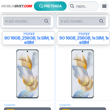
MOBILNI
SVET
.COM
PRETRAGA
Honor
Honor
90
16GB, 256GB, 1x SIM, 1x
90
16GB, 256GB, 1x SIM, 1x
eSIM
eSIM
varijante
varijante