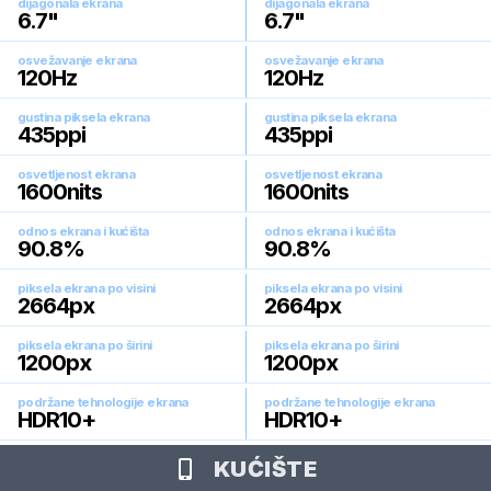
dijagonala ekrana
dijagonala ekrana
6.7
"
6.7
"
osvežavanje ekrana
osvežavanje ekrana
120
Hz
120
Hz
gustina piksela ekrana
gustina piksela ekrana
435
ppi
435
ppi
osvetljenost ekrana
osvetljenost ekrana
1600
nits
1600
nits
odnos ekrana i kućišta
odnos ekrana i kućišta
90.8
%
90.8
%
piksela ekrana po visini
piksela ekrana po visini
2664
px
2664
px
piksela ekrana po širini
piksela ekrana po širini
1200
px
1200
px
podržane tehnologije ekrana
podržane tehnologije ekrana
HDR10+
HDR10+
KUĆIŠTE