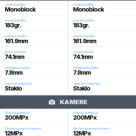
oblik kućišta
oblik kućišta
Monoblock
Monoblock
masa kućišta
masa kućišta
183
gr.
183
gr.
visina kućišta
visina kućišta
161.9
mm
161.9
mm
širina kućišta
širina kućišta
74.1
mm
74.1
mm
debljina kućišta
debljina kućišta
7.8
mm
7.8
mm
napred materijal
napred materijal
Staklo
Staklo
KAMERE
Glavna kamera
Glavna kamera
200
MPx
200
MPx
Širokougaona kamera
Širokougaona kamera
12
MPx
12
MPx