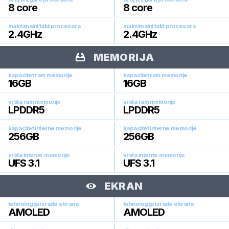
8
core
8
core
maksimalni takt procesora
maksimalni takt procesora
2.4
GHz
2.4
GHz
MEMORIJA
kapacitet ram memorije
kapacitet ram memorije
16
GB
16
GB
vrsta ram memorije
vrsta ram memorije
LPDDR5
LPDDR5
kapacitet interne memorije
kapacitet interne memorije
256
GB
256
GB
vrsta interne memorije
vrsta interne memorije
UFS 3.1
UFS 3.1
EKRAN
tehnologija izrade ekrana
tehnologija izrade ekrana
AMOLED
AMOLED