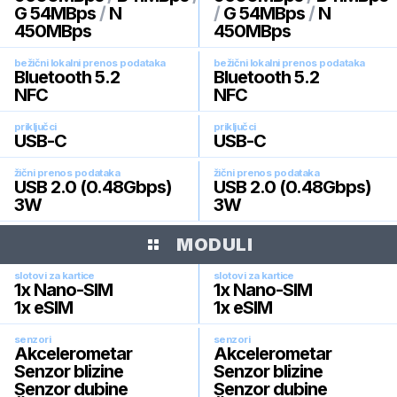
G 54MBps
/
N
/
G 54MBps
/
N
450MBps
450MBps
bežični lokalni prenos podataka
bežični lokalni prenos podataka
Bluetooth 5.2
Bluetooth 5.2
NFC
NFC
priključci
priključci
USB-C
USB-C
žični prenos podataka
žični prenos podataka
USB 2.0 (0.48Gbps)
USB 2.0 (0.48Gbps)
3W
3W
MODULI
slotovi za kartice
slotovi za kartice
1x Nano-SIM
1x Nano-SIM
1x eSIM
1x eSIM
senzori
senzori
Akcelerometar
Akcelerometar
Senzor blizine
Senzor blizine
Senzor dubine
Senzor dubine