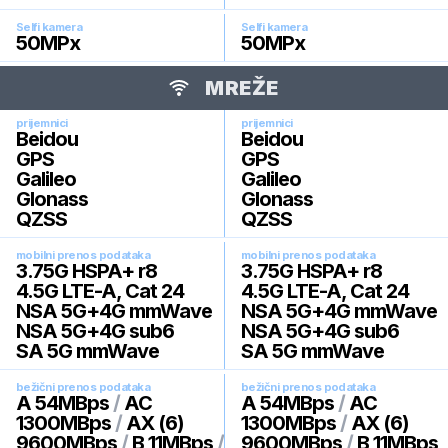
Selfi kamera
Selfi kamera
50
MPx
50
MPx
MREŽE
prijemnici
prijemnici
Beidou
Beidou
GPS
GPS
Galileo
Galileo
Glonass
Glonass
QZSS
QZSS
mobilni prenos podataka
mobilni prenos podataka
3.75G HSPA+ r8
3.75G HSPA+ r8
4.5G LTE-A, Cat 24
4.5G LTE-A, Cat 24
NSA 5G+4G mmWave
NSA 5G+4G mmWave
NSA 5G+4G sub6
NSA 5G+4G sub6
SA 5G mmWave
SA 5G mmWave
bežični prenos podataka
bežični prenos podataka
A 54MBps
/
AC
A 54MBps
/
AC
1300MBps
/
AX (6)
1300MBps
/
AX (6)
9600MBps
/
B 11MBps
/
9600MBps
/
B 11MBps