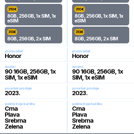
310
€
310
€
8GB, 256GB, 1x SIM, 1x
8GB, 256GB, 1x SIM, 1x
eSIM
eSIM
313
€
313
€
8GB, 256GB, 2x SIM
8GB, 256GB, 2x SIM
proizvođač
proizvođač
Honor
Honor
model
model
90 16GB, 256GB, 1x
90 16GB, 256GB, 1x
SIM, 1x eSIM
SIM, 1x eSIM
pocetak prodaje
pocetak prodaje
2023
.
2023
.
paleta boja kućišta
paleta boja kućišta
Crna
Crna
Plava
Plava
Srebrna
Srebrna
Zelena
Zelena