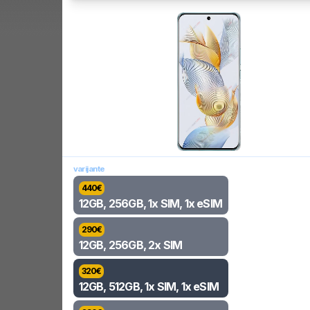
varijante
440
€
12GB, 256GB, 1x SIM, 1x eSIM
290
€
12GB, 256GB, 2x SIM
320
€
12GB, 512GB, 1x SIM, 1x eSIM