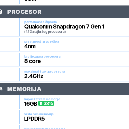
PROCESOR
performanse čipseta
Qualcomm Snapdragon 7 Gen 1
(47% najbržeg procesora)
preciznost izrade čipa
4
nm
broj jezgara procesora
8
core
maksimalni takt procesora
2.4
GHz
MEMORIJA
kapacitet ram memorije
16
GB
33
%
vrsta ram memorije
LPDDR5