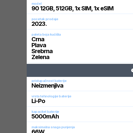
model
90 12GB, 512GB, 1x SIM, 1x eSIM
pocetak prodaje
2023
.
paleta boja kućišta
Crna
Plava
Srebrna
Zelena
pristupačnost baterije
Neizmenjiva
vrsta tehnologije baterije
Li-Po
kapacitet baterije
5000
mAh
maksimalna snaga punjenja
66
W