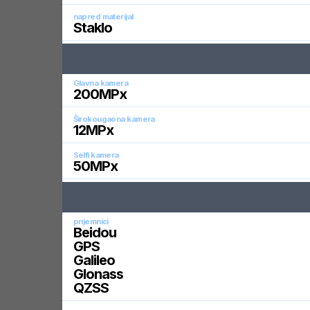
napred materijal
Staklo
Glavna kamera
200
MPx
Širokougaona kamera
12
MPx
Selfi kamera
50
MPx
prijemnici
Beidou
GPS
Galileo
Glonass
QZSS