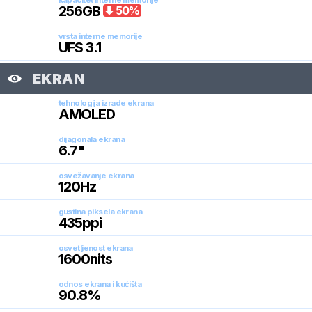
kapacitet interne memorije
256
GB
50
%
vrsta interne memorije
UFS 3.1
EKRAN
tehnologija izrade ekrana
AMOLED
dijagonala ekrana
6.7
"
osvežavanje ekrana
120
Hz
gustina piksela ekrana
435
ppi
osvetljenost ekrana
1600
nits
odnos ekrana i kućišta
90.8
%