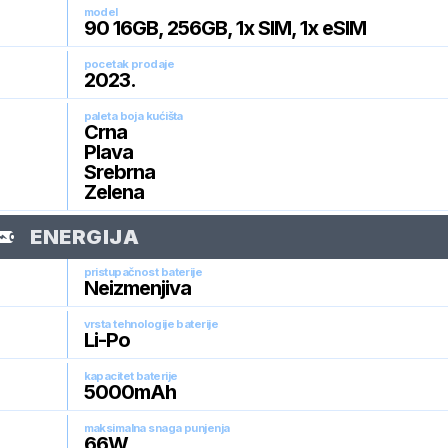
model
90 16GB, 256GB, 1x SIM, 1x eSIM
pocetak prodaje
2023
.
paleta boja kućišta
Crna
Plava
Srebrna
Zelena
ENERGIJA
pristupačnost baterije
Neizmenjiva
vrsta tehnologije baterije
Li-Po
kapacitet baterije
5000
mAh
maksimalna snaga punjenja
66
W