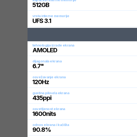
kapacitet interne memorije
512
GB
vrsta interne memorije
UFS 3.1
tehnologija izrade ekrana
AMOLED
dijagonala ekrana
6.7
"
osvežavanje ekrana
120
Hz
gustina piksela ekrana
435
ppi
osvetljenost ekrana
1600
nits
odnos ekrana i kućišta
90.8
%