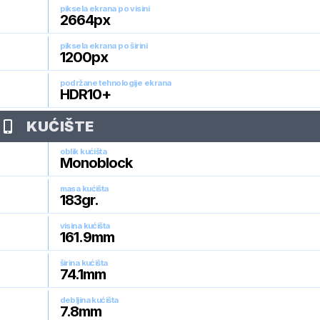
piksela ekrana po visini
2664
px
piksela ekrana po širini
1200
px
podržane tehnologije ekrana
HDR10+
KUĆIŠTE
oblik kućišta
Monoblock
masa kućišta
183
gr.
visina kućišta
161.9
mm
širina kućišta
74.1
mm
debljina kućišta
7.8
mm