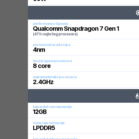
performanse čipseta
Qualcomm Snapdragon 7 Gen 1
(47% najbržeg procesora)
preciznost izrade čipa
4
nm
broj jezgara procesora
8
core
maksimalni takt procesora
2.4
GHz
kapacitet ram memorije
12
GB
vrsta ram memorije
LPDDR5