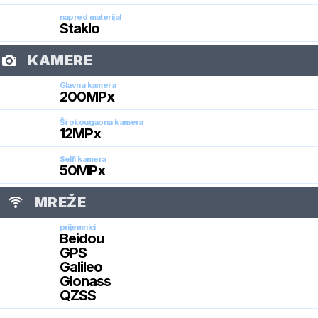
napred materijal
Staklo
KAMERE
Glavna kamera
200
MPx
Širokougaona kamera
12
MPx
Selfi kamera
50
MPx
MREŽE
prijemnici
Beidou
GPS
Galileo
Glonass
QZSS