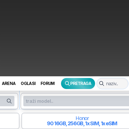
ARENA
OGLASI
FORUM
PRETRAGA
Honor
90
16GB, 256GB, 1x SIM, 1x eSIM