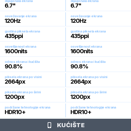
dijagonala ekrana
dijagonala ekrana
6.7
"
6.7
"
osvežavanje ekrana
osvežavanje ekrana
120
Hz
120
Hz
gustina piksela ekrana
gustina piksela ekrana
435
ppi
435
ppi
osvetljenost ekrana
osvetljenost ekrana
1600
nits
1600
nits
odnos ekrana i kućišta
odnos ekrana i kućišta
90.8
%
90.8
%
piksela ekrana po visini
piksela ekrana po visini
2664
px
2664
px
piksela ekrana po širini
piksela ekrana po širini
1200
px
1200
px
podržane tehnologije ekrana
podržane tehnologije ekrana
HDR10+
HDR10+
KUĆIŠTE