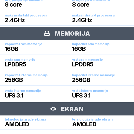
8
core
8
core
maksimalni takt procesora
maksimalni takt procesora
2.4
GHz
2.4
GHz
MEMORIJA
kapacitet ram memorije
kapacitet ram memorije
16
GB
16
GB
vrsta ram memorije
vrsta ram memorije
LPDDR5
LPDDR5
kapacitet interne memorije
kapacitet interne memorije
256
GB
256
GB
vrsta interne memorije
vrsta interne memorije
UFS 3.1
UFS 3.1
EKRAN
tehnologija izrade ekrana
tehnologija izrade ekrana
AMOLED
AMOLED