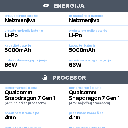
ENERGIJA
pristupačnost baterije
pristupačnost baterije
Neizmenjiva
Neizmenjiva
vrsta tehnologije baterije
vrsta tehnologije baterije
Li-Po
Li-Po
kapacitet baterije
kapacitet baterije
5000
mAh
5000
mAh
maksimalna snaga punjenja
maksimalna snaga punjenja
66
W
66
W
PROCESOR
performanse čipseta
performanse čipseta
Qualcomm
Qualcomm
Snapdragon 7 Gen 1
Snapdragon 7 Gen 1
(47% najbržeg procesora)
(47% najbržeg procesora)
preciznost izrade čipa
preciznost izrade čipa
4
nm
4
nm
broj jezgara procesora
broj jezgara procesora