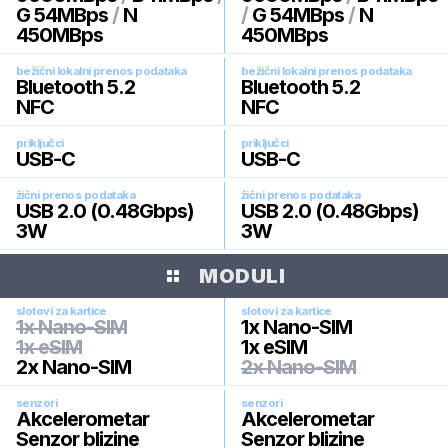
G 54MBps
/
N
/
G 54MBps
/
N
450MBps
450MBps
bežični lokalni prenos podataka
bežični lokalni prenos podataka
Bluetooth 5.2
Bluetooth 5.2
NFC
NFC
priključci
priključci
USB-C
USB-C
žični prenos podataka
žični prenos podataka
USB 2.0 (0.48Gbps)
USB 2.0 (0.48Gbps)
3W
3W
MODULI
slotovi za kartice
slotovi za kartice
1x Nano-SIM
1x Nano-SIM
1x eSIM
1x eSIM
2x Nano-SIM
2x Nano-SIM
senzori
senzori
Akcelerometar
Akcelerometar
Senzor blizine
Senzor blizine