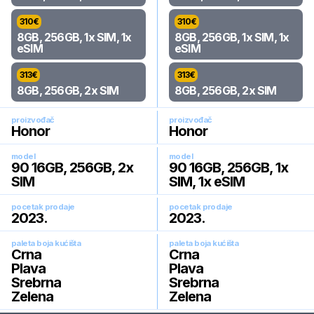
310
€
310
€
8GB, 256GB, 1x SIM, 1x
8GB, 256GB, 1x SIM, 1x
eSIM
eSIM
313
€
313
€
8GB, 256GB, 2x SIM
8GB, 256GB, 2x SIM
proizvođač
proizvođač
Honor
Honor
model
model
90 16GB, 256GB, 2x
90 16GB, 256GB, 1x
SIM
SIM, 1x eSIM
pocetak prodaje
pocetak prodaje
2023
.
2023
.
paleta boja kućišta
paleta boja kućišta
Crna
Crna
Plava
Plava
Srebrna
Srebrna
Zelena
Zelena