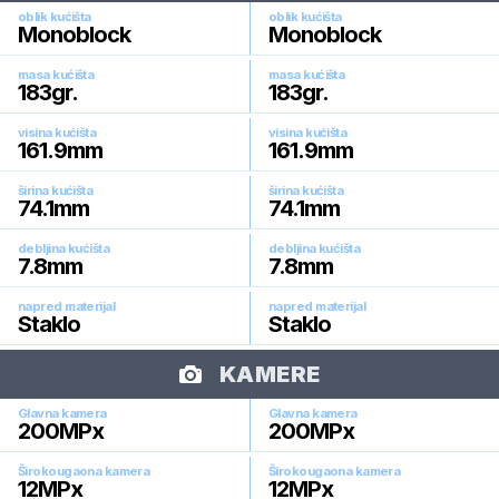
oblik kućišta
oblik kućišta
Monoblock
Monoblock
masa kućišta
masa kućišta
183
gr.
183
gr.
visina kućišta
visina kućišta
161.9
mm
161.9
mm
širina kućišta
širina kućišta
74.1
mm
74.1
mm
debljina kućišta
debljina kućišta
7.8
mm
7.8
mm
napred materijal
napred materijal
Staklo
Staklo
KAMERE
Glavna kamera
Glavna kamera
200
MPx
200
MPx
Širokougaona kamera
Širokougaona kamera
12
MPx
12
MPx