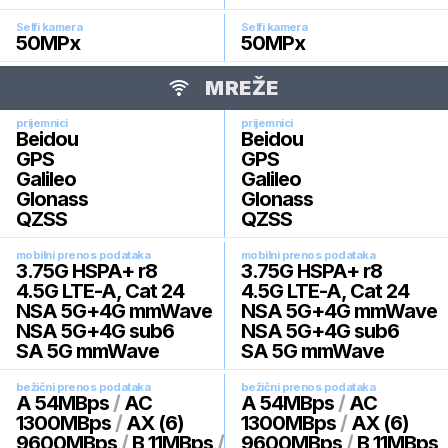
Selfi kamera
Selfi kamera
50
MPx
50
MPx
MREŽE
prijemnici
prijemnici
Beidou
Beidou
GPS
GPS
Galileo
Galileo
Glonass
Glonass
QZSS
QZSS
mobilni prenos podataka
mobilni prenos podataka
3.75G HSPA+ r8
3.75G HSPA+ r8
4.5G LTE-A, Cat 24
4.5G LTE-A, Cat 24
NSA 5G+4G mmWave
NSA 5G+4G mmWave
NSA 5G+4G sub6
NSA 5G+4G sub6
SA 5G mmWave
SA 5G mmWave
bežični prenos podataka
bežični prenos podataka
A 54MBps
/
AC
A 54MBps
/
AC
1300MBps
/
AX (6)
1300MBps
/
AX (6)
9600MBps
/
B 11MBps
/
9600MBps
/
B 11MBps