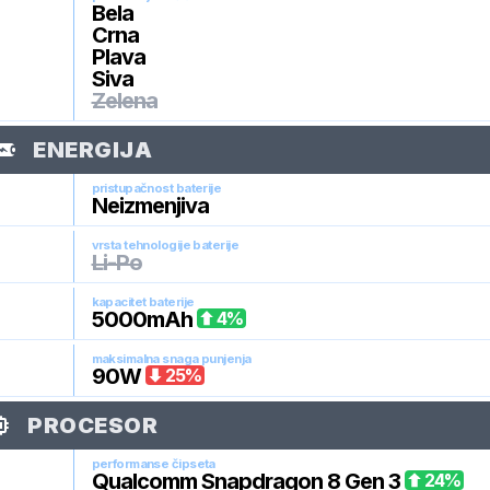
Bela
Crna
Plava
Siva
Zelena
ENERGIJA
pristupačnost baterije
Neizmenjiva
vrsta tehnologije baterije
Li-Po
kapacitet baterije
5000
mAh
4
%
maksimalna snaga punjenja
90
W
25
%
PROCESOR
performanse čipseta
Qualcomm Snapdragon 8 Gen 3
24
%