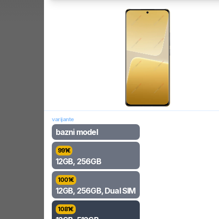
varijante
bazni model
991
€
12GB, 256GB
1001
€
12GB, 256GB, Dual SIM
1081
€