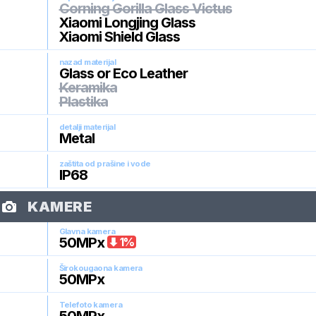
Corning Gorilla Glass Victus
Xiaomi Longjing Glass
Xiaomi Shield Glass
nazad materijal
Glass or Eco Leather
Keramika
Plastika
detalji materijal
Metal
zaštita od prašine i vode
IP68
KAMERE
Glavna kamera
50
MPx
1
%
Širokougaona kamera
50
MPx
Telefoto kamera