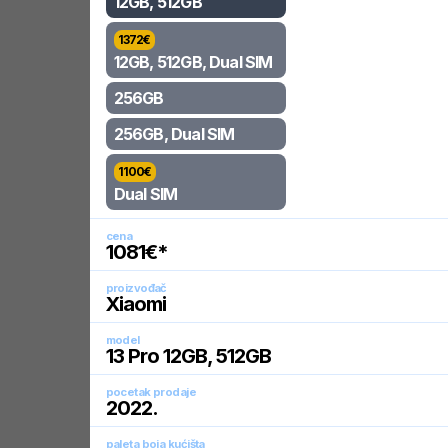
12GB, 512GB
1372
€
12GB, 512GB, Dual SIM
256GB
256GB, Dual SIM
1100
€
Dual SIM
cena
1081
€*
proizvođač
Xiaomi
model
13 Pro 12GB, 512GB
pocetak prodaje
2022
.
paleta boja kućišta