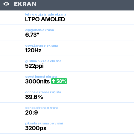
EKRAN
tehnologija izrade ekrana
LTPO AMOLED
dijagonala ekrana
6.73
"
osvežavanje ekrana
120
Hz
gustina piksela ekrana
522
ppi
osvetljenost ekrana
3000
nits
58
%
odnos ekrana i kućišta
89.6
%
odnos strana ekrana
20:9
piksela ekrana po visini
3200
px