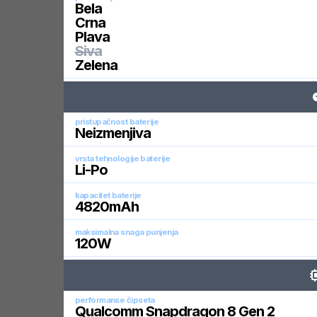
Bela
Crna
Plava
Siva
Zelena
pristupačnost baterije
Neizmenjiva
vrsta tehnologije baterije
Li-Po
kapacitet baterije
4820
mAh
maksimalna snaga punjenja
120
W
performanse čipseta
Qualcomm Snapdragon 8 Gen 2