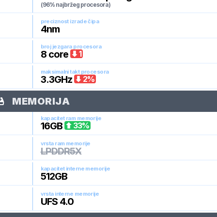
(96% najbržeg procesora)
preciznost izrade čipa
4
nm
broj jezgara procesora
8
core
1
maksimalni takt procesora
3.3
GHz
2
%
MEMORIJA
kapacitet ram memorije
16
GB
33
%
vrsta ram memorije
LPDDR5X
kapacitet interne memorije
512
GB
vrsta interne memorije
UFS 4.0