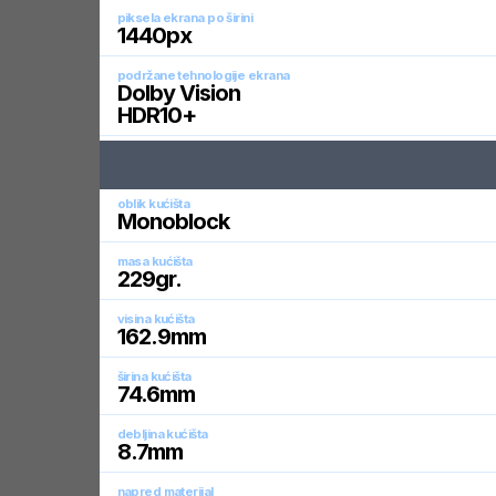
piksela ekrana po širini
1440
px
podržane tehnologije ekrana
Dolby Vision
HDR10+
oblik kućišta
Monoblock
masa kućišta
229
gr.
visina kućišta
162.9
mm
širina kućišta
74.6
mm
debljina kućišta
8.7
mm
napred materijal