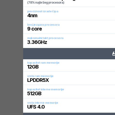
(78% najbržeg procesora)
preciznost izrade čipa
4
nm
broj jezgara procesora
9
core
maksimalni takt procesora
3.36
GHz
kapacitet ram memorije
12
GB
vrsta ram memorije
LPDDR5X
kapacitet interne memorije
512
GB
vrsta interne memorije
UFS 4.0