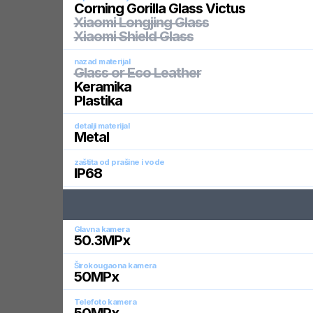
Corning Gorilla Glass Victus
Xiaomi Longjing Glass
Xiaomi Shield Glass
nazad materijal
Glass or Eco Leather
Keramika
Plastika
detalji materijal
Metal
zaštita od prašine i vode
IP68
Glavna kamera
50.3
MPx
Širokougaona kamera
50
MPx
Telefoto kamera