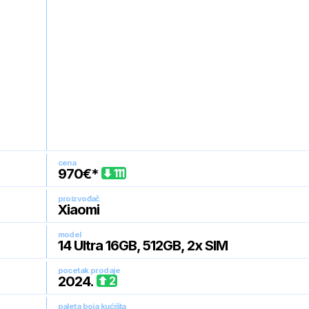
cena
970
€*
111
proizvođač
Xiaomi
model
14 Ultra 16GB, 512GB, 2x SIM
pocetak prodaje
2024
.
2
paleta boja kućišta