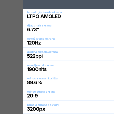
tehnologija izrade ekrana
LTPO AMOLED
dijagonala ekrana
6.73
"
osvežavanje ekrana
120
Hz
gustina piksela ekrana
522
ppi
osvetljenost ekrana
1900
nits
odnos ekrana i kućišta
89.6
%
odnos strana ekrana
20:9
piksela ekrana po visini
3200
px