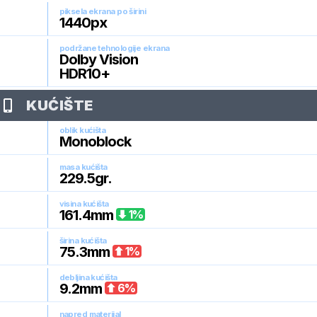
piksela ekrana po širini
1440
px
podržane tehnologije ekrana
Dolby Vision
HDR10+
KUĆIŠTE
oblik kućišta
Monoblock
masa kućišta
229.5
gr.
visina kućišta
161.4
mm
1
%
širina kućišta
75.3
mm
1
%
debljina kućišta
9.2
mm
6
%
napred materijal