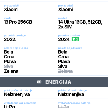
proizvođač
proizvođač
Xiaomi
Xiaomi
model
model
13 Pro 256GB
14 Ultra 16GB, 512GB,
2x SIM
pocetak prodaje
pocetak prodaje
2022
.
2024
.
2
paleta boja kućišta
paleta boja kućišta
Bela
Bela
Crna
Crna
Plava
Plava
Siva
Siva
Zelena
Zelena
ENERGIJA
pristupačnost baterije
pristupačnost baterije
Neizmenjiva
Neizmenjiva
vrsta tehnologije baterije
vrsta tehnologije baterije
Li-Po
Li-Po