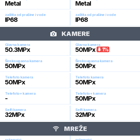
Metal
Metal
zaštita od prašine i vode
zaštita od prašine i vode
IP68
IP68
KAMERE
Glavna kamera
Glavna kamera
50.3
MPx
50
MPx
1
%
Širokougaona kamera
Širokougaona kamera
50
MPx
50
MPx
Telefoto kamera
Telefoto kamera
50
MPx
50
MPx
Telefoto+ kamera
Telefoto+ kamera
-
50
MPx
Selfi kamera
Selfi kamera
32
MPx
32
MPx
MREŽE
prijemnici
prijemnici