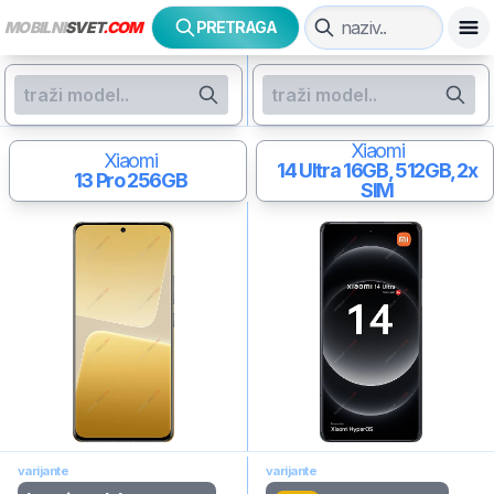
MOBILNI
SVET
.COM
PRETRAGA
Xiaomi
Xiaomi
14 Ultra
16GB, 512GB, 2x
13 Pro
256GB
SIM
varijante
varijante