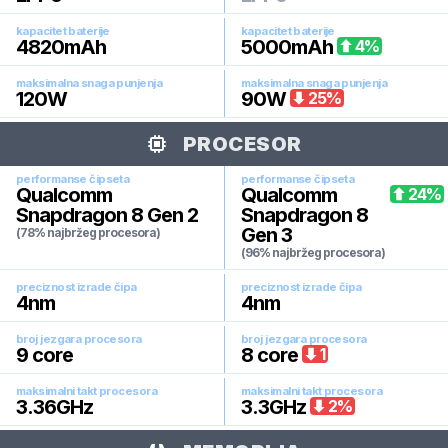
kapacitet baterije
kapacitet baterije
4820
mAh
5000
mAh
4
%
maksimalna snaga punjenja
maksimalna snaga punjenja
120
W
90
W
25
%
PROCESOR
performanse čipseta
performanse čipseta
Qualcomm
Qualcomm
24
%
Snapdragon 8 Gen 2
Snapdragon 8
Gen 3
(78% najbržeg procesora)
(96% najbržeg procesora)
preciznost izrade čipa
preciznost izrade čipa
4
nm
4
nm
broj jezgara procesora
broj jezgara procesora
9
core
8
core
1
maksimalni takt procesora
maksimalni takt procesora
3.36
GHz
3.3
GHz
2
%