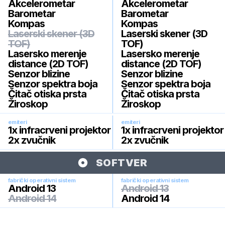
Akcelerometar
Akcelerometar
Barometar
Barometar
Kompas
Kompas
Laserski skener (3D
Laserski skener (3D
TOF)
TOF)
Lasersko merenje
Lasersko merenje
distance (2D TOF)
distance (2D TOF)
Senzor blizine
Senzor blizine
Senzor spektra boja
Senzor spektra boja
Čitač otiska prsta
Čitač otiska prsta
Žiroskop
Žiroskop
emiteri
emiteri
1x infracrveni projektor
1x infracrveni projektor
2x zvučnik
2x zvučnik
SOFTVER
fabrički operativni sistem
fabrički operativni sistem
Android 13
Android 13
Android 14
Android 14