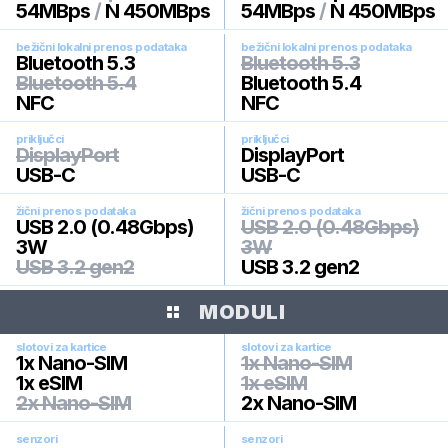
54MBps
/
N 450MBps
54MBps
/
N 450MBps
bežični lokalni prenos podataka
bežični lokalni prenos podataka
Bluetooth 5.3
Bluetooth 5.3
Bluetooth 5.4
Bluetooth 5.4
NFC
NFC
priključci
priključci
DisplayPort
DisplayPort
USB-C
USB-C
žični prenos podataka
žični prenos podataka
USB 2.0 (0.48Gbps)
USB 2.0 (0.48Gbps)
3W
3W
USB 3.2 gen2
USB 3.2 gen2
MODULI
slotovi za kartice
slotovi za kartice
1x Nano-SIM
1x Nano-SIM
1x eSIM
1x eSIM
2x Nano-SIM
2x Nano-SIM
senzori
senzori