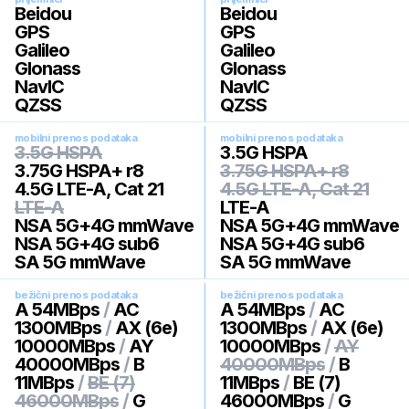
Beidou
Beidou
GPS
GPS
Galileo
Galileo
Glonass
Glonass
NavIC
NavIC
QZSS
QZSS
mobilni prenos podataka
mobilni prenos podataka
3.5G HSPA
3.5G HSPA
3.75G HSPA+ r8
3.75G HSPA+ r8
4.5G LTE-A, Cat 21
4.5G LTE-A, Cat 21
LTE-A
LTE-A
NSA 5G+4G mmWave
NSA 5G+4G mmWave
NSA 5G+4G sub6
NSA 5G+4G sub6
SA 5G mmWave
SA 5G mmWave
bežični prenos podataka
bežični prenos podataka
A 54MBps
/
AC
A 54MBps
/
AC
1300MBps
/
AX (6e)
1300MBps
/
AX (6e)
10000MBps
/
AY
10000MBps
/
AY
40000MBps
/
B
40000MBps
/
B
11MBps
/
BE (7)
11MBps
/
BE (7)
46000MBps
/
G
46000MBps
/
G