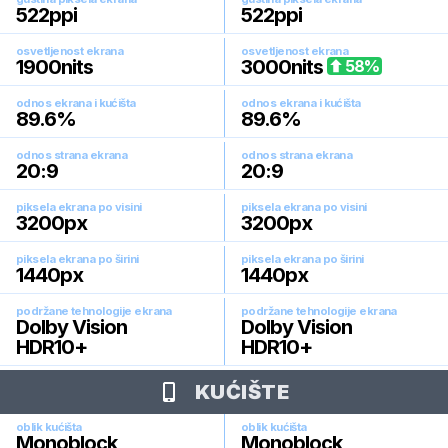
522
ppi
522
ppi
osvetljenost ekrana
osvetljenost ekrana
1900
nits
3000
nits
58
%
odnos ekrana i kućišta
odnos ekrana i kućišta
89.6
%
89.6
%
odnos strana ekrana
odnos strana ekrana
20:9
20:9
piksela ekrana po visini
piksela ekrana po visini
3200
px
3200
px
piksela ekrana po širini
piksela ekrana po širini
1440
px
1440
px
podržane tehnologije ekrana
podržane tehnologije ekrana
Dolby Vision
Dolby Vision
HDR10+
HDR10+
KUĆIŠTE
oblik kućišta
oblik kućišta
Monoblock
Monoblock