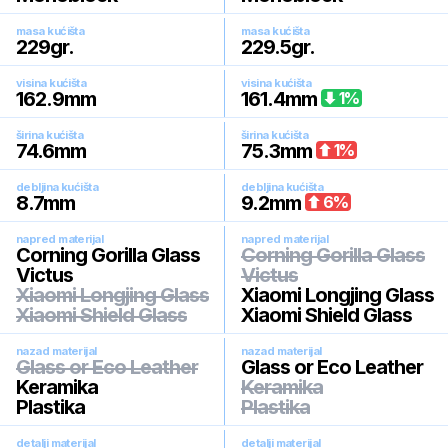
masa kućišta
masa kućišta
229
gr.
229.5
gr.
visina kućišta
visina kućišta
162.9
mm
161.4
mm
1
%
širina kućišta
širina kućišta
74.6
mm
75.3
mm
1
%
debljina kućišta
debljina kućišta
8.7
mm
9.2
mm
6
%
napred materijal
napred materijal
Corning Gorilla Glass
Corning Gorilla Glass
Victus
Victus
Xiaomi Longjing Glass
Xiaomi Longjing Glass
Xiaomi Shield Glass
Xiaomi Shield Glass
nazad materijal
nazad materijal
Glass or Eco Leather
Glass or Eco Leather
Keramika
Keramika
Plastika
Plastika
detalji materijal
detalji materijal