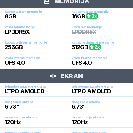
MEMORIJA
kapacitet ram memorije
kapacitet ram memorije
8
GB
16
GB
2
x
vrsta ram memorije
vrsta ram memorije
LPDDR5X
LPDDR5X
kapacitet interne memorije
kapacitet interne memorije
256
GB
512
GB
2
x
vrsta interne memorije
vrsta interne memorije
UFS 4.0
UFS 4.0
EKRAN
tehnologija izrade ekrana
tehnologija izrade ekrana
LTPO AMOLED
LTPO AMOLED
dijagonala ekrana
dijagonala ekrana
6.73
"
6.73
"
osvežavanje ekrana
osvežavanje ekrana
120
Hz
120
Hz
gustina piksela ekrana
gustina piksela ekrana