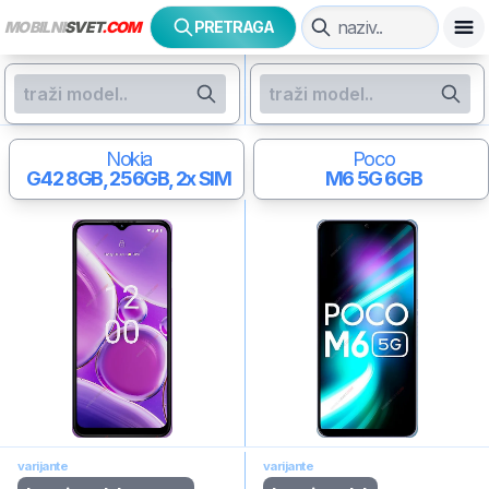
MOBILNI
SVET
.COM
PRETRAGA
Nokia
Poco
G42
8GB, 256GB, 2x SIM
M6 5G
6GB
varijante
varijante