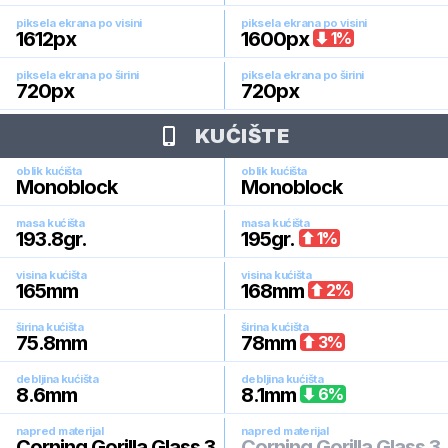
piksela ekrana po visini
piksela ekrana po visini
1612
px
1600
px
1
%
piksela ekrana po širini
piksela ekrana po širini
720
px
720
px
KUĆIŠTE
oblik kućišta
oblik kućišta
Monoblock
Monoblock
masa kućišta
masa kućišta
193.8
gr.
195
gr.
1
%
visina kućišta
visina kućišta
165
mm
168
mm
2
%
širina kućišta
širina kućišta
75.8
mm
78
mm
3
%
debljina kućišta
debljina kućišta
8.6
mm
8.1
mm
6
%
napred materijal
napred materijal
Corning Gorilla Glass 3
Corning Gorilla Glass 3