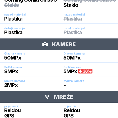
Staklo
Staklo
nazad materijal
nazad materijal
Plastika
Plastika
detalji materijal
detalji materijal
Plastika
Plastika
KAMERE
Glavna kamera
Glavna kamera
50
MPx
50
MPx
Selfi kamera
Selfi kamera
8
MPx
5
MPx
38
%
Makro kamera
Makro kamera
2
MPx
-
MREŽE
prijemnici
prijemnici
Beidou
Beidou
GPS
GPS