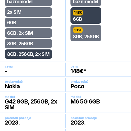
bazni model
bazni model
2x SIM
148
€
6GB
6GB
185
€
6GB, 2x SIM
8GB, 256GB
8GB, 256GB
8GB, 256GB, 2x SIM
cena
cena
-
148
€*
proizvođač
proizvođač
Nokia
Poco
model
model
G42 8GB, 256GB, 2x
M6 5G 6GB
SIM
pocetak prodaje
pocetak prodaje
2023
.
2023
.