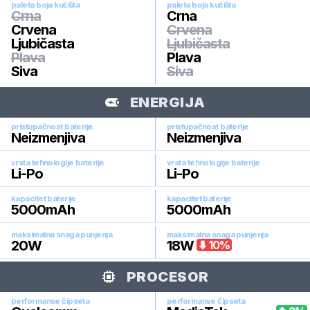
paleta boja kućišta
paleta boja kućišta
Crna
Crna
Crvena
Crvena
Ljubičasta
Ljubičasta
Plava
Plava
Siva
Siva
ENERGIJA
pristupačnost baterije
pristupačnost baterije
Neizmenjiva
Neizmenjiva
vrsta tehnologije baterije
vrsta tehnologije baterije
Li-Po
Li-Po
kapacitet baterije
kapacitet baterije
5000
mAh
5000
mAh
maksimalna snaga punjenja
maksimalna snaga punjenja
20
W
18
W
10
%
PROCESOR
performanse čipseta
performanse čipseta