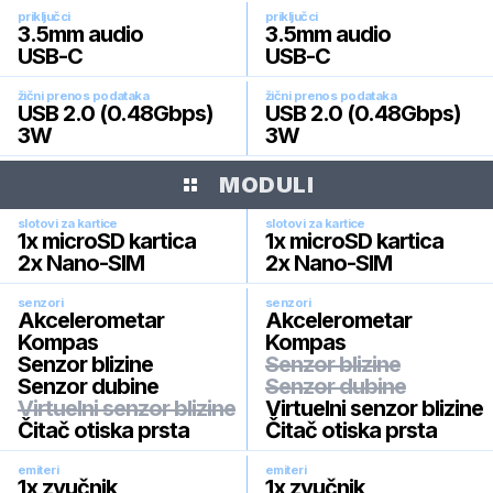
priključci
priključci
3.5mm audio
3.5mm audio
USB-C
USB-C
žični prenos podataka
žični prenos podataka
USB 2.0 (0.48Gbps)
USB 2.0 (0.48Gbps)
3W
3W
MODULI
slotovi za kartice
slotovi za kartice
1x microSD kartica
1x microSD kartica
2x Nano-SIM
2x Nano-SIM
senzori
senzori
Akcelerometar
Akcelerometar
Kompas
Kompas
Senzor blizine
Senzor blizine
Senzor dubine
Senzor dubine
Virtuelni senzor blizine
Virtuelni senzor blizine
Čitač otiska prsta
Čitač otiska prsta
emiteri
emiteri
1x zvučnik
1x zvučnik