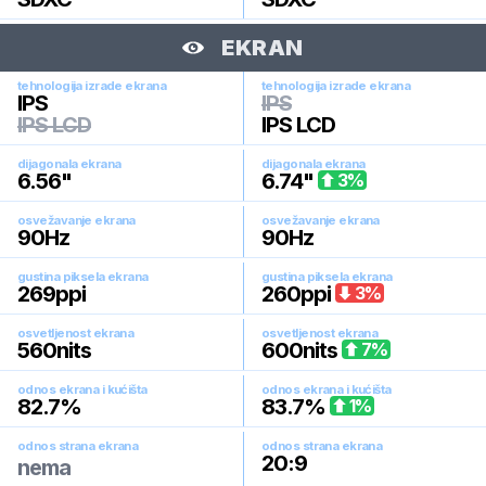
EKRAN
tehnologija izrade ekrana
tehnologija izrade ekrana
IPS
IPS
IPS LCD
IPS LCD
dijagonala ekrana
dijagonala ekrana
6.56
"
6.74
"
3
%
osvežavanje ekrana
osvežavanje ekrana
90
Hz
90
Hz
gustina piksela ekrana
gustina piksela ekrana
269
ppi
260
ppi
3
%
osvetljenost ekrana
osvetljenost ekrana
560
nits
600
nits
7
%
odnos ekrana i kućišta
odnos ekrana i kućišta
82.7
%
83.7
%
1
%
odnos strana ekrana
odnos strana ekrana
20:9
nema