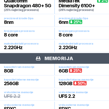
Qualcomm
MediaTek
2
%
Snapdragon 480+ 5G
Dimensity 6100+
(25% najbržeg procesora)
(26% najbržeg procesora)
preciznost izrade čipa
preciznost izrade čipa
8
nm
6
nm
25
%
broj jezgara procesora
broj jezgara procesora
8
core
8
core
maksimalni takt procesora
maksimalni takt procesora
2.22
GHz
2.22
GHz
MEMORIJA
kapacitet ram memorije
kapacitet ram memorije
8
GB
6
GB
25
%
kapacitet interne memorije
kapacitet interne memorije
256
GB
128
GB
50
%
vrsta interne memorije
vrsta interne memorije
UFS 2.2
UFS 2.2
vrsta externe memorije
vrsta externe memorije
SDXC
SDXC