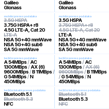
Galileo
Galileo
Glonass
Glonass
mobilni prenos podataka
mobilni prenos podataka
3.5G HSPA
3.5G HSPA
3.75G HSPA+ r8
3.75G HSPA+ r8
4.5G LTE-A, Cat 20
4.5G LTE-A, Cat 20
LTE-A
LTE-A
NSA 5G+4G mmWave
NSA 5G+4G mmWave
NSA 5G+4G sub6
NSA 5G+4G sub6
SA 5G mmWave
SA 5G mmWave
bežični prenos podataka
bežični prenos podataka
A 54MBps
/
AC
A 54MBps
/
AC
1300MBps
/
AX (6)
1300MBps
/
AX (6)
9600MBps
/
B 11MBps
/
9600MBps
/
B 11MBps
G 54MBps
/
N
/
G 54MBps
/
N
450MBps
450MBps
bežični lokalni prenos podataka
bežični lokalni prenos podataka
Bluetooth 5.1
Bluetooth 5.1
Bluetooth 5.3
Bluetooth 5.3
NFC
NFC