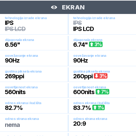
EKRAN
tehnologija izrade ekrana
tehnologija izrade ekrana
IPS
IPS
IPS LCD
IPS LCD
dijagonala ekrana
dijagonala ekrana
6.56
"
6.74
"
3
%
osvežavanje ekrana
osvežavanje ekrana
90
Hz
90
Hz
gustina piksela ekrana
gustina piksela ekrana
269
ppi
260
ppi
3
%
osvetljenost ekrana
osvetljenost ekrana
560
nits
600
nits
7
%
odnos ekrana i kućišta
odnos ekrana i kućišta
82.7
%
83.7
%
1
%
odnos strana ekrana
odnos strana ekrana
20:9
nema