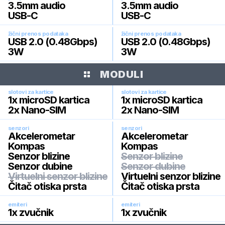
3.5mm audio
3.5mm audio
USB-C
USB-C
žični prenos podataka
žični prenos podataka
USB 2.0 (0.48Gbps)
USB 2.0 (0.48Gbps)
3W
3W
MODULI
slotovi za kartice
slotovi za kartice
1x microSD kartica
1x microSD kartica
2x Nano-SIM
2x Nano-SIM
senzori
senzori
Akcelerometar
Akcelerometar
Kompas
Kompas
Senzor blizine
Senzor blizine
Senzor dubine
Senzor dubine
Virtuelni senzor blizine
Virtuelni senzor blizine
Čitač otiska prsta
Čitač otiska prsta
emiteri
emiteri
1x zvučnik
1x zvučnik