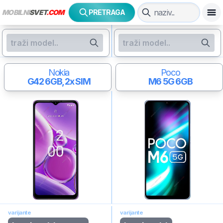
MOBILNI
SVET
.COM
PRETRAGA
Nokia
Poco
G42
6GB, 2x SIM
M6 5G
6GB
varijante
varijante