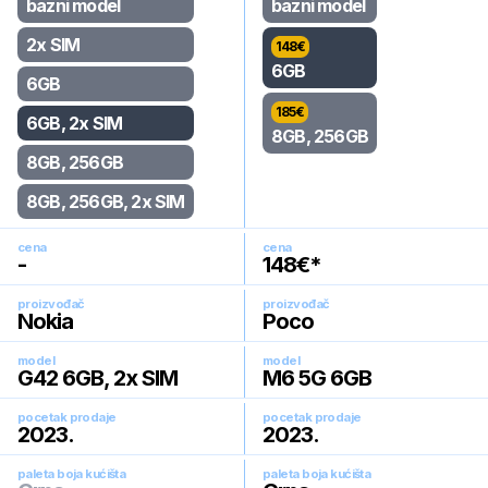
bazni model
bazni model
2x SIM
148
€
6GB
6GB
185
€
6GB, 2x SIM
8GB, 256GB
8GB, 256GB
8GB, 256GB, 2x SIM
cena
cena
-
148
€*
proizvođač
proizvođač
Nokia
Poco
model
model
G42 6GB, 2x SIM
M6 5G 6GB
pocetak prodaje
pocetak prodaje
2023
.
2023
.
paleta boja kućišta
paleta boja kućišta