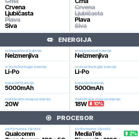
Crna
Crna
Crvena
Crvena
Ljubičasta
Ljubičasta
Plava
Plava
Siva
Siva
ENERGIJA
pristupačnost baterije
pristupačnost baterije
Neizmenjiva
Neizmenjiva
vrsta tehnologije baterije
vrsta tehnologije baterije
Li-Po
Li-Po
kapacitet baterije
kapacitet baterije
5000
mAh
5000
mAh
maksimalna snaga punjenja
maksimalna snaga punjenja
20
W
18
W
10
%
PROCESOR
performanse čipseta
performanse čipseta
Qualcomm
MediaTek
2
%