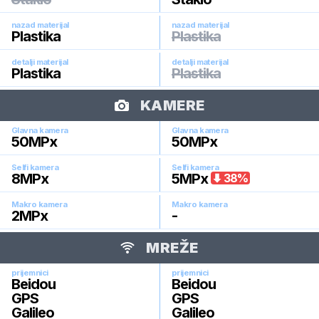
nazad materijal
nazad materijal
Plastika
Plastika
detalji materijal
detalji materijal
Plastika
Plastika
KAMERE
Glavna kamera
Glavna kamera
50
MPx
50
MPx
Selfi kamera
Selfi kamera
8
MPx
5
MPx
38
%
Makro kamera
Makro kamera
2
MPx
-
MREŽE
prijemnici
prijemnici
Beidou
Beidou
GPS
GPS
Galileo
Galileo