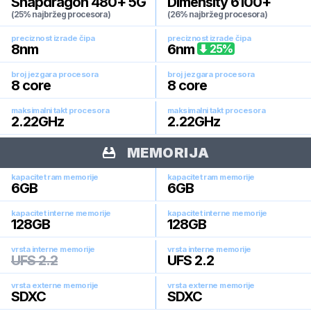
Snapdragon 480+ 5G
Dimensity 6100+
(25% najbržeg procesora)
(26% najbržeg procesora)
preciznost izrade čipa
preciznost izrade čipa
8
nm
6
nm
25
%
broj jezgara procesora
broj jezgara procesora
8
core
8
core
maksimalni takt procesora
maksimalni takt procesora
2.22
GHz
2.22
GHz
MEMORIJA
kapacitet ram memorije
kapacitet ram memorije
6
GB
6
GB
kapacitet interne memorije
kapacitet interne memorije
128
GB
128
GB
vrsta interne memorije
vrsta interne memorije
UFS 2.2
UFS 2.2
vrsta externe memorije
vrsta externe memorije
SDXC
SDXC