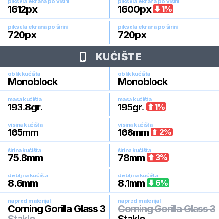
piksela ekrana po visini
piksela ekrana po visini
1612
px
1600
px
1
%
piksela ekrana po širini
piksela ekrana po širini
720
px
720
px
KUĆIŠTE
oblik kućišta
oblik kućišta
Monoblock
Monoblock
masa kućišta
masa kućišta
193.8
gr.
195
gr.
1
%
visina kućišta
visina kućišta
165
mm
168
mm
2
%
širina kućišta
širina kućišta
75.8
mm
78
mm
3
%
debljina kućišta
debljina kućišta
8.6
mm
8.1
mm
6
%
napred materijal
napred materijal
Corning Gorilla Glass 3
Corning Gorilla Glass 3
Staklo
Staklo