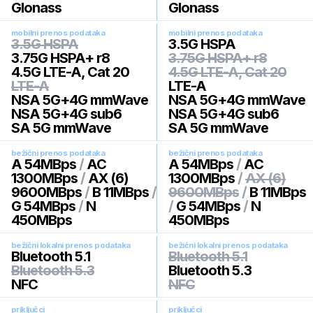
Glonass
Glonass
mobilni prenos podataka
mobilni prenos podataka
3.5G HSPA
3.5G HSPA
3.75G HSPA+ r8
3.75G HSPA+ r8
4.5G LTE-A, Cat 20
4.5G LTE-A, Cat 20
LTE-A
LTE-A
NSA 5G+4G mmWave
NSA 5G+4G mmWave
NSA 5G+4G sub6
NSA 5G+4G sub6
SA 5G mmWave
SA 5G mmWave
bežični prenos podataka
bežični prenos podataka
A 54MBps
/
AC
A 54MBps
/
AC
1300MBps
/
AX (6)
1300MBps
/
AX (6)
9600MBps
/
B 11MBps
/
9600MBps
/
B 11MBps
G 54MBps
/
N
/
G 54MBps
/
N
450MBps
450MBps
bežični lokalni prenos podataka
bežični lokalni prenos podataka
Bluetooth 5.1
Bluetooth 5.1
Bluetooth 5.3
Bluetooth 5.3
NFC
NFC
priključci
priključci