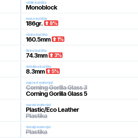
oblik kućišta
Monoblock
masa kućišta
186
gr.
8
%
visina kućišta
160.5
mm
1
%
širina kućišta
74.3
mm
3
%
debljina kućišta
8.3
mm
5
%
napred materijal
Corning Gorilla Glass 3
Corning Gorilla Glass 5
nazad materijal
Plastic/Eco Leather
Plastika
detalji materijal
Plastika