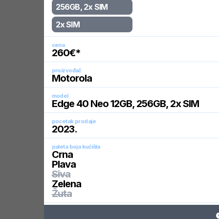
256GB, 2x SIM
2x SIM
cena
260
€*
proizvođač
Motorola
model
Edge 40 Neo 12GB, 256GB, 2x SIM
pocetak prodaje
2023
.
paleta boja kućišta
Crna
Plava
Siva
Zelena
Žuta