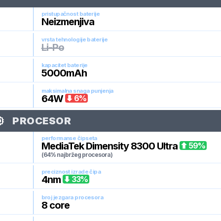
pristupačnost baterije
Neizmenjiva
vrsta tehnologije baterije
Li-Po
kapacitet baterije
5000
mAh
maksimalna snaga punjenja
64
W
6
%
PROCESOR
performanse čipseta
MediaTek Dimensity 8300 Ultra
59
%
(64% najbržeg procesora)
preciznost izrade čipa
4
nm
33
%
broj jezgara procesora
8
core