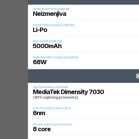
pristupačnost baterije
Neizmenjiva
vrsta tehnologije baterije
Li-Po
kapacitet baterije
5000
mAh
maksimalna snaga punjenja
68
W
performanse čipseta
MediaTek Dimensity 7030
(40% najbržeg procesora)
preciznost izrade čipa
6
nm
broj jezgara procesora
8
core