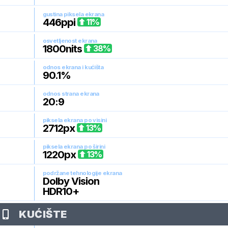
gustina piksela ekrana
446
ppi
11
%
osvetljenost ekrana
1800
nits
38
%
odnos ekrana i kućišta
90.1
%
odnos strana ekrana
20:9
piksela ekrana po visini
2712
px
13
%
piksela ekrana po širini
1220
px
13
%
podržane tehnologije ekrana
Dolby Vision
HDR10+
KUĆIŠTE