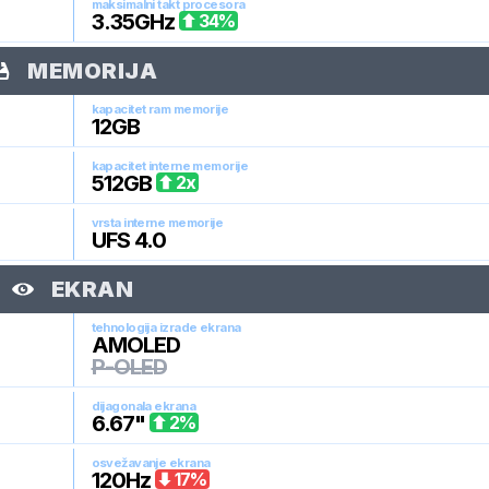
maksimalni takt procesora
3.35
GHz
34
%
MEMORIJA
kapacitet ram memorije
12
GB
kapacitet interne memorije
512
GB
2
x
vrsta interne memorije
UFS 4.0
EKRAN
tehnologija izrade ekrana
AMOLED
P-OLED
dijagonala ekrana
6.67
"
2
%
osvežavanje ekrana
120
Hz
17
%