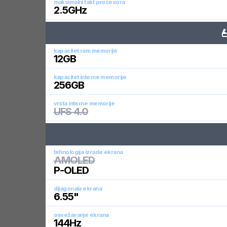
maksimalni takt procesora
2.5
GHz
kapacitet ram memorije
12
GB
kapacitet interne memorije
256
GB
vrsta interne memorije
UFS 4.0
tehnologija izrade ekrana
AMOLED
P-OLED
dijagonala ekrana
6.55
"
osvežavanje ekrana
144
Hz