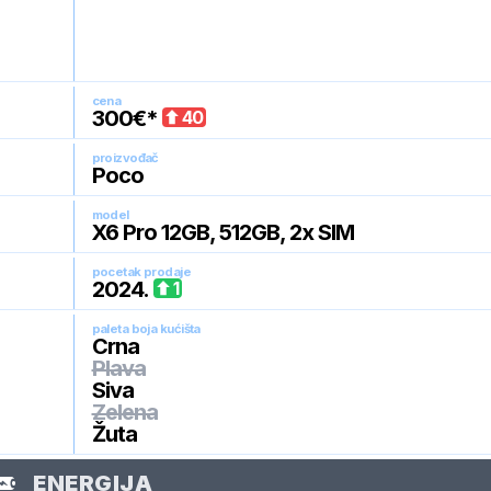
cena
300
€*
40
proizvođač
Poco
model
X6 Pro 12GB, 512GB, 2x SIM
pocetak prodaje
2024
.
1
paleta boja kućišta
Crna
Plava
Siva
Zelena
Žuta
ENERGIJA