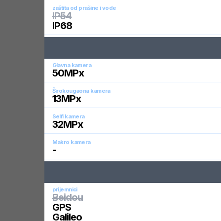
zaštita od prašine i vode
IP54
IP68
Glavna kamera
50
MPx
Širokougaona kamera
13
MPx
Selfi kamera
32
MPx
Makro kamera
-
prijemnici
Beidou
GPS
Galileo