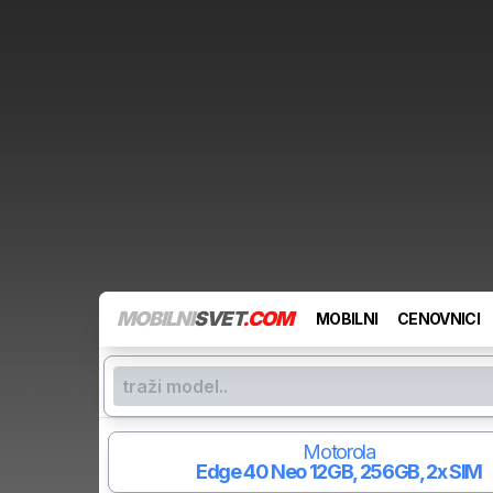
MOBILNI
SVET
.COM
MOBILNI
CENOVNICI
Motorola
Edge 40 Neo
12GB, 256GB, 2x SIM