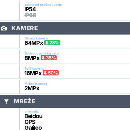
zaštita od prašine i vode
IP54
IP68
KAMERE
Glavna kamera
64
MPx
28
%
Širokougaona kamera
8
MPx
38
%
Selfi kamera
16
MPx
50
%
Makro kamera
2
MPx
MREŽE
prijemnici
Beidou
GPS
Galileo