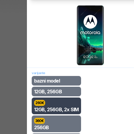
varijante
bazni model
12GB, 256GB
260
€
12GB, 256GB, 2x SIM
360
€
256GB