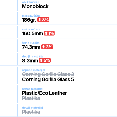
oblik kućišta
Monoblock
masa kućišta
186
gr.
8
%
visina kućišta
160.5
mm
1
%
širina kućišta
74.3
mm
3
%
debljina kućišta
8.3
mm
5
%
napred materijal
Corning Gorilla Glass 3
Corning Gorilla Glass 5
nazad materijal
Plastic/Eco Leather
Plastika
detalji materijal
Plastika