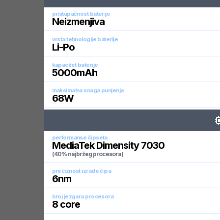
pristupačnost baterije
Neizmenjiva
vrsta tehnologije baterije
Li-Po
kapacitet baterije
5000
mAh
maksimalna snaga punjenja
68
W
performanse čipseta
MediaTek Dimensity 7030
(40% najbržeg procesora)
preciznost izrade čipa
6
nm
broj jezgara procesora
8
core