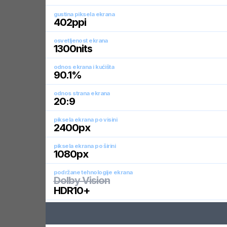
gustina piksela ekrana
402
ppi
osvetljenost ekrana
1300
nits
odnos ekrana i kućišta
90.1
%
odnos strana ekrana
20:9
piksela ekrana po visini
2400
px
piksela ekrana po širini
1080
px
podržane tehnologije ekrana
Dolby Vision
HDR10+