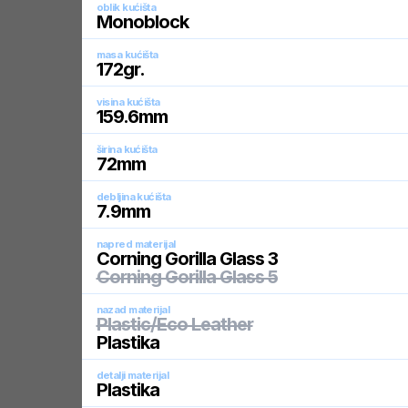
oblik kućišta
Monoblock
masa kućišta
172
gr.
visina kućišta
159.6
mm
širina kućišta
72
mm
debljina kućišta
7.9
mm
napred materijal
Corning Gorilla Glass 3
Corning Gorilla Glass 5
nazad materijal
Plastic/Eco Leather
Plastika
detalji materijal
Plastika