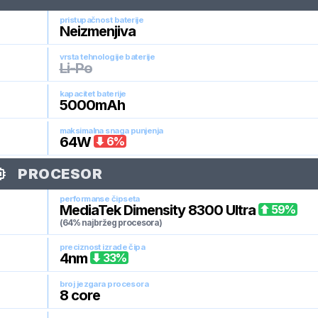
pristupačnost baterije
Neizmenjiva
vrsta tehnologije baterije
Li-Po
kapacitet baterije
5000
mAh
maksimalna snaga punjenja
64
W
6
%
PROCESOR
performanse čipseta
MediaTek Dimensity 8300 Ultra
59
%
(64% najbržeg procesora)
preciznost izrade čipa
4
nm
33
%
broj jezgara procesora
8
core