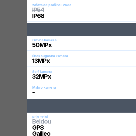
zaštita od prašine i vode
IP54
IP68
Glavna kamera
50
MPx
Širokougaona kamera
13
MPx
Selfi kamera
32
MPx
Makro kamera
-
prijemnici
Beidou
GPS
Galileo