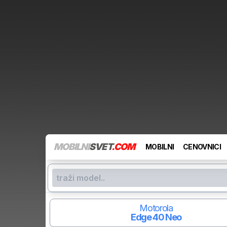
MOBILNI
SVET
.COM
MOBILNI
CENOVNICI
Motorola
Edge 40 Neo