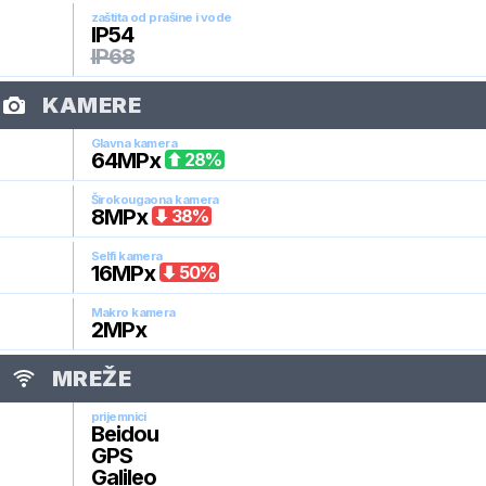
zaštita od prašine i vode
IP54
IP68
KAMERE
Glavna kamera
64
MPx
28
%
Širokougaona kamera
8
MPx
38
%
Selfi kamera
16
MPx
50
%
Makro kamera
2
MPx
MREŽE
prijemnici
Beidou
GPS
Galileo