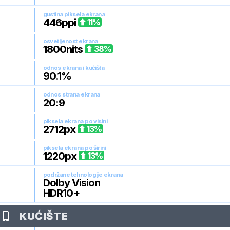
gustina piksela ekrana
446
ppi
11
%
osvetljenost ekrana
1800
nits
38
%
odnos ekrana i kućišta
90.1
%
odnos strana ekrana
20:9
piksela ekrana po visini
2712
px
13
%
piksela ekrana po širini
1220
px
13
%
podržane tehnologije ekrana
Dolby Vision
HDR10+
KUĆIŠTE