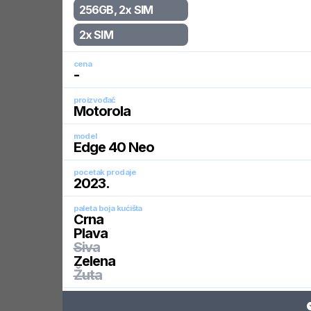
256GB, 2x SIM
2x SIM
cena
-
proizvođač
Motorola
model
Edge 40 Neo
pocetak prodaje
2023
.
paleta boja kućišta
Crna
Plava
Siva
Zelena
Žuta