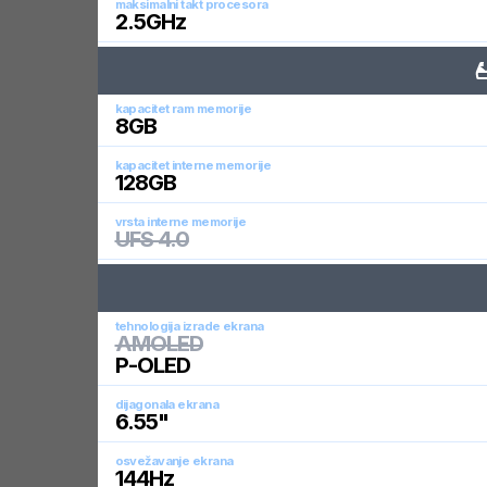
maksimalni takt procesora
2.5
GHz
kapacitet ram memorije
8
GB
kapacitet interne memorije
128
GB
vrsta interne memorije
UFS 4.0
tehnologija izrade ekrana
AMOLED
P-OLED
dijagonala ekrana
6.55
"
osvežavanje ekrana
144
Hz