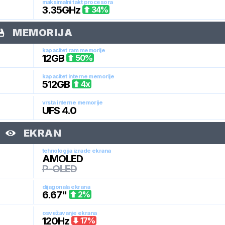
maksimalni takt procesora
3.35
GHz
34
%
MEMORIJA
kapacitet ram memorije
12
GB
50
%
kapacitet interne memorije
512
GB
4
x
vrsta interne memorije
UFS 4.0
EKRAN
tehnologija izrade ekrana
AMOLED
P-OLED
dijagonala ekrana
6.67
"
2
%
osvežavanje ekrana
120
Hz
17
%