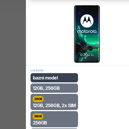
varijante
bazni model
12GB, 256GB
260
€
12GB, 256GB, 2x SIM
360
€
256GB