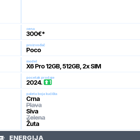
cena
300
€*
proizvođač
Poco
model
X6 Pro 12GB, 512GB, 2x SIM
pocetak prodaje
2024
.
1
paleta boja kućišta
Crna
Plava
Siva
Zelena
Žuta
ENERGIJA