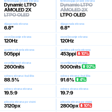
tehnologija izrade ekrana
tehnologija izrade ekrana
Dynamic LTPO
Dynamic LTPO
AMOLED 2X
AMOLED 2X
LTPO OLED
LTPO OLED
dijagonala ekrana
dijagonala ekrana
6.8
"
6.8
"
osvežavanje ekrana
osvežavanje ekrana
120
Hz
120
Hz
gustina piksela ekrana
gustina piksela ekrana
505
ppi
453
ppi
10
%
osvetljenost ekrana
osvetljenost ekrana
2600
nits
5000
nits
92
%
odnos ekrana i kućišta
odnos ekrana i kućišta
88.5
%
91.6
%
4
%
odnos strana ekrana
odnos strana ekrana
19.5:9
19.7:9
piksela ekrana po visini
piksela ekrana po visini
3120
px
2800
px
10
%