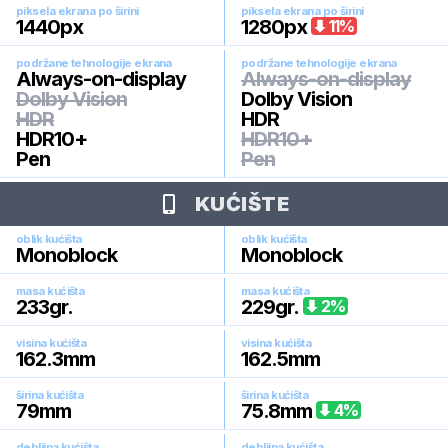
piksela ekrana po širini
piksela ekrana po širini
1440
px
1280
px
11
%
podržane tehnologije ekrana
podržane tehnologije ekrana
Always-on-display
Always-on-display
Dolby Vision
Dolby Vision
HDR
HDR
HDR10+
HDR10+
Pen
Pen
KUĆIŠTE
oblik kućišta
oblik kućišta
Monoblock
Monoblock
masa kućišta
masa kućišta
233
gr.
229
gr.
2
%
visina kućišta
visina kućišta
162.3
mm
162.5
mm
širina kućišta
širina kućišta
79
mm
75.8
mm
4
%
debljina kućišta
debljina kućišta