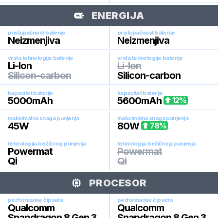
ENERGIJA
pristupačnost baterije
pristupačnost baterije
Neizmenjiva
Neizmenjiva
vrsta tehnologije baterije
vrsta tehnologije baterije
Li-Ion
Li-Ion
Silicon-carbon
Silicon-carbon
kapacitet baterije
kapacitet baterije
5000
mAh
5600
mAh
12
%
maksimalna snaga punjenja
maksimalna snaga punjenja
45
W
80
W
78
%
tehnologija bežičnog punjenja
tehnologija bežičnog punjenja
Powermat
Powermat
Qi
Qi
PROCESOR
performanse čipseta
performanse čipseta
Qualcomm
Qualcomm
Snapdragon 8 Gen 3
Snapdragon 8 Gen 3