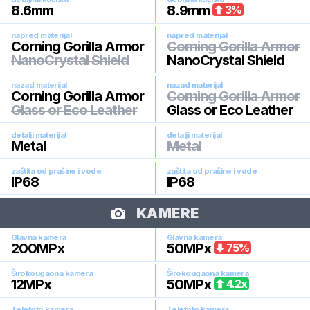
8.6
mm
8.9
mm
3
%
napred materijal
napred materijal
Corning Gorilla Armor
Corning Gorilla Armor
NanoCrystal Shield
NanoCrystal Shield
nazad materijal
nazad materijal
Corning Gorilla Armor
Corning Gorilla Armor
Glass or Eco Leather
Glass or Eco Leather
detalji materijal
detalji materijal
Metal
Metal
zaštita od prašine i vode
zaštita od prašine i vode
IP68
IP68
KAMERE
Glavna kamera
Glavna kamera
200
MPx
50
MPx
75
%
Širokougaona kamera
Širokougaona kamera
12
MPx
50
MPx
4.2
x
Telefoto kamera
Telefoto kamera