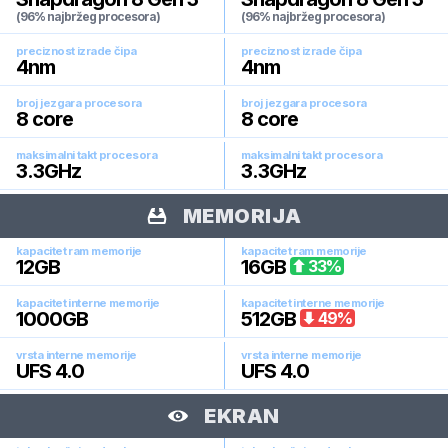
(96% najbržeg procesora)
(96% najbržeg procesora)
preciznost izrade čipa
preciznost izrade čipa
4
nm
4
nm
broj jezgara procesora
broj jezgara procesora
8
core
8
core
maksimalni takt procesora
maksimalni takt procesora
3.3
GHz
3.3
GHz
MEMORIJA
kapacitet ram memorije
kapacitet ram memorije
12
GB
16
GB
33
%
kapacitet interne memorije
kapacitet interne memorije
1000
GB
512
GB
49
%
vrsta interne memorije
vrsta interne memorije
UFS 4.0
UFS 4.0
EKRAN