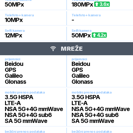
50
MPx
180
MPx
3.6
x
Telefoto+ kamera
Telefoto+ kamera
10
MPx
-
Selfi kamera
Selfi kamera
12
MPx
50
MPx
4.2
x
MREŽE
prijemnici
prijemnici
Beidou
Beidou
GPS
GPS
Galileo
Galileo
Glonass
Glonass
mobilni prenos podataka
mobilni prenos podataka
3.5G HSPA
3.5G HSPA
LTE-A
LTE-A
NSA 5G+4G mmWave
NSA 5G+4G mmWave
NSA 5G+4G sub6
NSA 5G+4G sub6
SA 5G mmWave
SA 5G mmWave
bežični prenos podataka
bežični prenos podataka