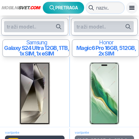
MOBILNI
SVET
.COM
PRETRAGA
Samsung
Honor
Galaxy S24 Ultra
12GB, 1TB,
Magic6 Pro
16GB, 512GB,
1x SIM, 1x eSIM
2x SIM
varijante
varijante