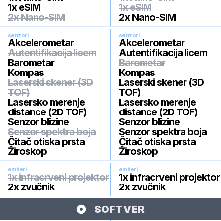
1x eSIM
1x eSIM
2x Nano-SIM
2x Nano-SIM
senzori
senzori
Akcelerometar
Akcelerometar
Autentifikacija licem
Autentifikacija licem
Barometar
Barometar
Kompas
Kompas
Laserski skener (3D
Laserski skener (3D
TOF)
TOF)
Lasersko merenje
Lasersko merenje
distance (2D TOF)
distance (2D TOF)
Senzor blizine
Senzor blizine
Senzor spektra boja
Senzor spektra boja
Čitač otiska prsta
Čitač otiska prsta
Žiroskop
Žiroskop
emiteri
emiteri
1x infracrveni projektor
1x infracrveni projektor
2x zvučnik
2x zvučnik
SOFTVER