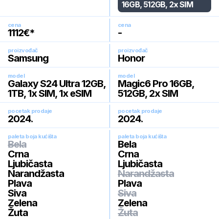
16GB, 512GB, 2x SIM
cena
cena
1112
€*
-
proizvođač
proizvođač
Samsung
Honor
model
model
Galaxy S24 Ultra 12GB,
Magic6 Pro 16GB,
1TB, 1x SIM, 1x eSIM
512GB, 2x SIM
pocetak prodaje
pocetak prodaje
2024
.
2024
.
paleta boja kućišta
paleta boja kućišta
Bela
Bela
Crna
Crna
Ljubičasta
Ljubičasta
Narandžasta
Narandžasta
Plava
Plava
Siva
Siva
Zelena
Zelena
Žuta
Žuta