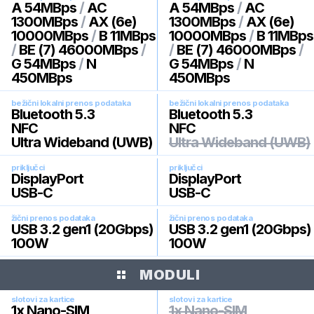
A 54MBps
/
AC
A 54MBps
/
AC
1300MBps
/
AX (6e)
1300MBps
/
AX (6e)
10000MBps
/
B 11MBps
10000MBps
/
B 11MBps
/
BE (7) 46000MBps
/
/
BE (7) 46000MBps
/
G 54MBps
/
N
G 54MBps
/
N
450MBps
450MBps
bežični lokalni prenos podataka
bežični lokalni prenos podataka
Bluetooth 5.3
Bluetooth 5.3
NFC
NFC
Ultra Wideband (UWB)
Ultra Wideband (UWB)
priključci
priključci
DisplayPort
DisplayPort
USB-C
USB-C
žični prenos podataka
žični prenos podataka
USB 3.2 gen1 (20Gbps)
USB 3.2 gen1 (20Gbps)
100W
100W
MODULI
slotovi za kartice
slotovi za kartice
1x Nano-SIM
1x Nano-SIM