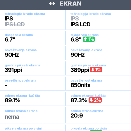
EKRAN
tehnologija izrade ekrana
tehnologija izrade ekrana
IPS
IPS
IPS LCD
IPS LCD
dijagonala ekrana
dijagonala ekrana
6.7
"
6.8
"
1
%
osvežavanje ekrana
osvežavanje ekrana
90
Hz
90
Hz
gustina piksela ekrana
gustina piksela ekrana
391
ppi
389
ppi
1
%
osvetljenost ekrana
osvetljenost ekrana
-
850
nits
odnos ekrana i kućišta
odnos ekrana i kućišta
89.1
%
87.3
%
2
%
odnos strana ekrana
odnos strana ekrana
20:9
nema
piksela ekrana po visini
piksela ekrana po visini