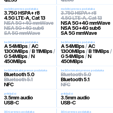
mobilni prenos podataka
mobilni prenos podataka
3.75G HSPA+ r8
3.75G HSPA+ r8
4.5G LTE-A, Cat 13
4.5G LTE-A, Cat 13
NSA 5G+4G mmWave
NSA 5G+4G mmWave
NSA 5G+4G sub6
NSA 5G+4G sub6
SA 5G mmWave
SA 5G mmWave
bežični prenos podataka
bežični prenos podataka
A 54MBps
/
AC
A 54MBps
/
AC
1300MBps
/
B 11MBps
/
1300MBps
/
B 11MBps
/
G 54MBps
/
N
G 54MBps
/
N
450MBps
450MBps
bežični lokalni prenos podataka
bežični lokalni prenos podataka
Bluetooth 5.0
Bluetooth 5.0
Bluetooth 5.1
Bluetooth 5.1
NFC
NFC
priključci
priključci
3.5mm audio
3.5mm audio
USB-C
USB-C
žični prenos podataka
žični prenos podataka