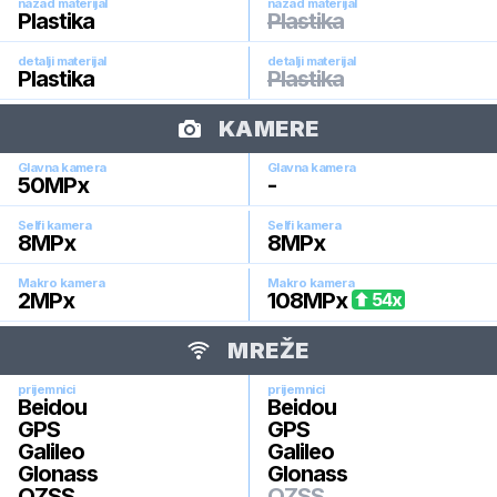
nazad materijal
nazad materijal
Plastika
Plastika
detalji materijal
detalji materijal
Plastika
Plastika
KAMERE
Glavna kamera
Glavna kamera
50
MPx
-
Selfi kamera
Selfi kamera
8
MPx
8
MPx
Makro kamera
Makro kamera
2
MPx
108
MPx
54
x
MREŽE
prijemnici
prijemnici
Beidou
Beidou
GPS
GPS
Galileo
Galileo
Glonass
Glonass
QZSS
QZSS