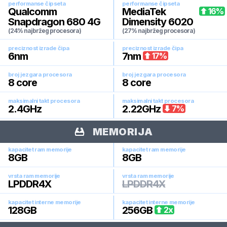
performanse čipseta
performanse čipseta
Qualcomm
MediaTek
16
%
Snapdragon 680 4G
Dimensity 6020
(24% najbržeg procesora)
(27% najbržeg procesora)
preciznost izrade čipa
preciznost izrade čipa
6
nm
7
nm
17
%
broj jezgara procesora
broj jezgara procesora
8
core
8
core
maksimalni takt procesora
maksimalni takt procesora
2.4
GHz
2.22
GHz
7
%
MEMORIJA
kapacitet ram memorije
kapacitet ram memorije
8
GB
8
GB
vrsta ram memorije
vrsta ram memorije
LPDDR4X
LPDDR4X
kapacitet interne memorije
kapacitet interne memorije
128
GB
256
GB
2
x