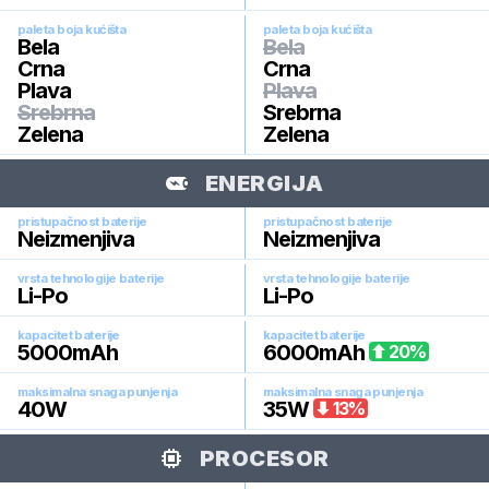
paleta boja kućišta
paleta boja kućišta
Bela
Bela
Crna
Crna
Plava
Plava
Srebrna
Srebrna
Zelena
Zelena
ENERGIJA
pristupačnost baterije
pristupačnost baterije
Neizmenjiva
Neizmenjiva
vrsta tehnologije baterije
vrsta tehnologije baterije
Li-Po
Li-Po
kapacitet baterije
kapacitet baterije
5000
mAh
6000
mAh
20
%
maksimalna snaga punjenja
maksimalna snaga punjenja
40
W
35
W
13
%
PROCESOR