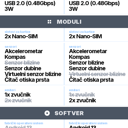
USB 2.0 (0.48Gbps)
USB 2.0 (0.48Gbps)
3W
3W
MODULI
slotovi za kartice
slotovi za kartice
2x Nano-SIM
2x Nano-SIM
senzori
senzori
Akcelerometar
Akcelerometar
Kompas
Kompas
Senzor blizine
Senzor blizine
Senzor dubine
Senzor dubine
Virtuelni senzor blizine
Virtuelni senzor blizine
Čitač otiska prsta
Čitač otiska prsta
emiteri
emiteri
1x zvučnik
1x zvučnik
2x zvučnik
2x zvučnik
SOFTVER
fabrički operativni sistem
fabrički operativni sistem
Android 13
Android 13