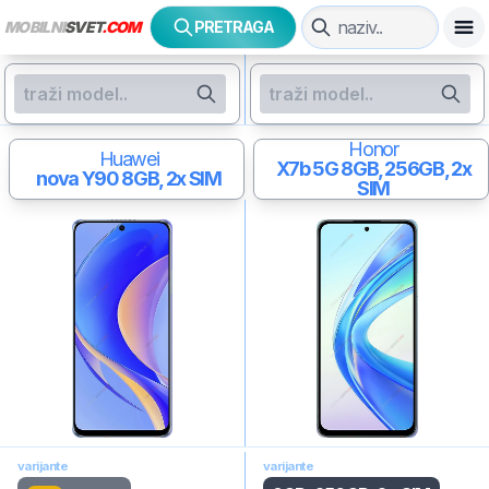
MOBILNI
SVET
.COM
PRETRAGA
Honor
Huawei
X7b 5G
8GB, 256GB, 2x
nova Y90
8GB, 2x SIM
SIM
varijante
varijante