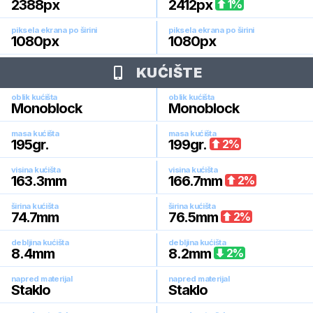
2388
px
2412
px
1
%
piksela ekrana po širini
piksela ekrana po širini
1080
px
1080
px
KUĆIŠTE
oblik kućišta
oblik kućišta
Monoblock
Monoblock
masa kućišta
masa kućišta
195
gr.
199
gr.
2
%
visina kućišta
visina kućišta
163.3
mm
166.7
mm
2
%
širina kućišta
širina kućišta
74.7
mm
76.5
mm
2
%
debljina kućišta
debljina kućišta
8.4
mm
8.2
mm
2
%
napred materijal
napred materijal
Staklo
Staklo