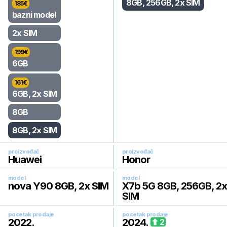
8GB, 256GB, 2x SIM
185
€
bazni model
2x SIM
199
€
6GB
161
€
6GB, 2x SIM
8GB
8GB, 2x SIM
proizvođač
proizvođač
Huawei
Honor
model
model
nova Y90 8GB, 2x SIM
X7b 5G 8GB, 256GB, 2x
SIM
pocetak prodaje
pocetak prodaje
2022
.
2024
.
2