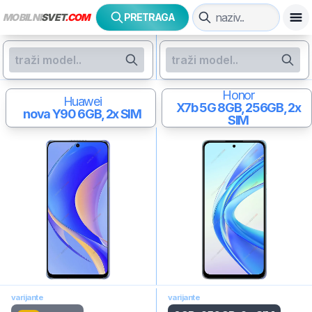
MOBILNI
SVET
.COM
PRETRAGA
Honor
Huawei
X7b 5G
8GB, 256GB, 2x
nova Y90
6GB, 2x SIM
SIM
varijante
varijante