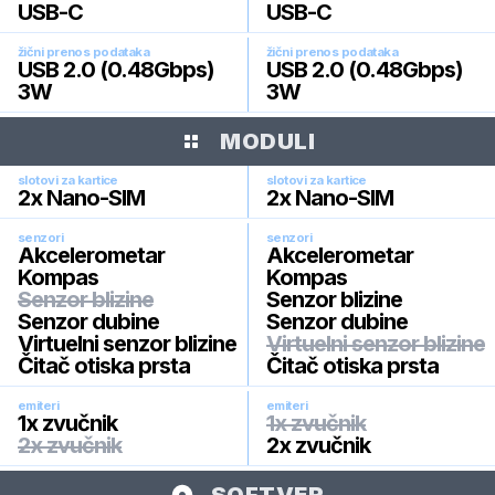
USB-C
USB-C
žični prenos podataka
žični prenos podataka
USB 2.0 (0.48Gbps)
USB 2.0 (0.48Gbps)
3W
3W
MODULI
slotovi za kartice
slotovi za kartice
2x Nano-SIM
2x Nano-SIM
senzori
senzori
Akcelerometar
Akcelerometar
Kompas
Kompas
Senzor blizine
Senzor blizine
Senzor dubine
Senzor dubine
Virtuelni senzor blizine
Virtuelni senzor blizine
Čitač otiska prsta
Čitač otiska prsta
emiteri
emiteri
1x zvučnik
1x zvučnik
2x zvučnik
2x zvučnik