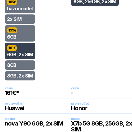
8GB, 256GB, 2x SIM
185
€
bazni model
2x SIM
199
€
6GB
161
€
6GB, 2x SIM
8GB
8GB, 2x SIM
cena
cena
161
€*
-
proizvođač
proizvođač
Huawei
Honor
model
model
nova Y90 6GB, 2x SIM
X7b 5G 8GB, 256GB, 2x
SIM