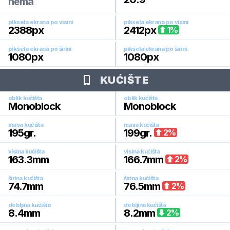
nema
piksela ekrana po visini
piksela ekrana po visini
2388
px
2412
px
1
%
piksela ekrana po širini
piksela ekrana po širini
1080
px
1080
px
KUĆIŠTE
oblik kućišta
oblik kućišta
Monoblock
Monoblock
masa kućišta
masa kućišta
195
gr.
199
gr.
2
%
visina kućišta
visina kućišta
163.3
mm
166.7
mm
2
%
širina kućišta
širina kućišta
74.7
mm
76.5
mm
2
%
debljina kućišta
debljina kućišta
8.4
mm
8.2
mm
2
%