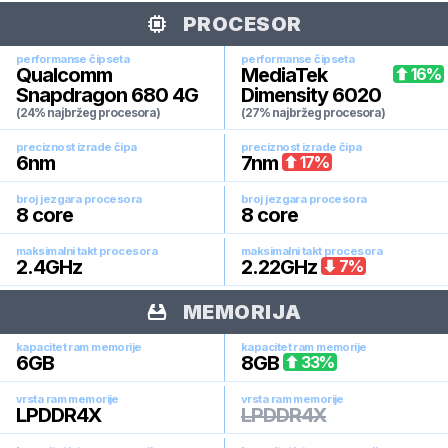
PROCESOR
performanse čipseta
performanse čipseta
Qualcomm
MediaTek
16
%
Snapdragon 680 4G
Dimensity 6020
(24% najbržeg procesora)
(27% najbržeg procesora)
preciznost izrade čipa
preciznost izrade čipa
6
nm
7
nm
17
%
broj jezgara procesora
broj jezgara procesora
8
core
8
core
maksimalni takt procesora
maksimalni takt procesora
2.4
GHz
2.22
GHz
7
%
MEMORIJA
kapacitet ram memorije
kapacitet ram memorije
6
GB
8
GB
33
%
vrsta ram memorije
vrsta ram memorije
LPDDR4X
LPDDR4X