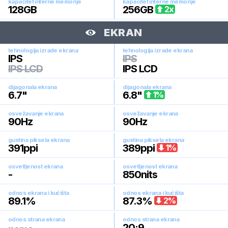
kapacitet interne memorije
kapacitet interne memorije
128
GB
256
GB
2
x
EKRAN
tehnologija izrade ekrana
tehnologija izrade ekrana
IPS
IPS
IPS LCD
IPS LCD
dijagonala ekrana
dijagonala ekrana
6.7
"
6.8
"
1
%
osvežavanje ekrana
osvežavanje ekrana
90
Hz
90
Hz
gustina piksela ekrana
gustina piksela ekrana
391
ppi
389
ppi
1
%
osvetljenost ekrana
osvetljenost ekrana
-
850
nits
odnos ekrana i kućišta
odnos ekrana i kućišta
89.1
%
87.3
%
2
%
odnos strana ekrana
odnos strana ekrana
20:9