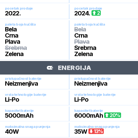
pocetak prodaje
pocetak prodaje
2022
.
2024
.
2
paleta boja kućišta
paleta boja kućišta
Bela
Bela
Crna
Crna
Plava
Plava
Srebrna
Srebrna
Zelena
Zelena
ENERGIJA
pristupačnost baterije
pristupačnost baterije
Neizmenjiva
Neizmenjiva
vrsta tehnologije baterije
vrsta tehnologije baterije
Li-Po
Li-Po
kapacitet baterije
kapacitet baterije
5000
mAh
6000
mAh
20
%
maksimalna snaga punjenja
maksimalna snaga punjenja
40
W
35
W
13
%