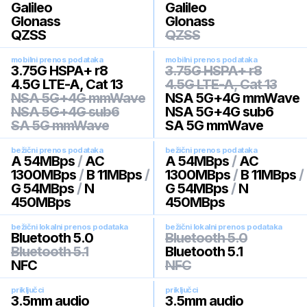
Galileo
Galileo
Glonass
Glonass
QZSS
QZSS
mobilni prenos podataka
mobilni prenos podataka
3.75G HSPA+ r8
3.75G HSPA+ r8
4.5G LTE-A, Cat 13
4.5G LTE-A, Cat 13
NSA 5G+4G mmWave
NSA 5G+4G mmWave
NSA 5G+4G sub6
NSA 5G+4G sub6
SA 5G mmWave
SA 5G mmWave
bežični prenos podataka
bežični prenos podataka
A 54MBps
/
AC
A 54MBps
/
AC
1300MBps
/
B 11MBps
/
1300MBps
/
B 11MBps
/
G 54MBps
/
N
G 54MBps
/
N
450MBps
450MBps
bežični lokalni prenos podataka
bežični lokalni prenos podataka
Bluetooth 5.0
Bluetooth 5.0
Bluetooth 5.1
Bluetooth 5.1
NFC
NFC
priključci
priključci
3.5mm audio
3.5mm audio