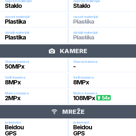
napred materijal
napred materijal
Staklo
Staklo
nazad materijal
nazad materijal
Plastika
Plastika
detalji materijal
detalji materijal
Plastika
Plastika
KAMERE
Glavna kamera
Glavna kamera
50
MPx
-
Selfi kamera
Selfi kamera
8
MPx
8
MPx
Makro kamera
Makro kamera
2
MPx
108
MPx
54
x
MREŽE
prijemnici
prijemnici
Beidou
Beidou
GPS
GPS