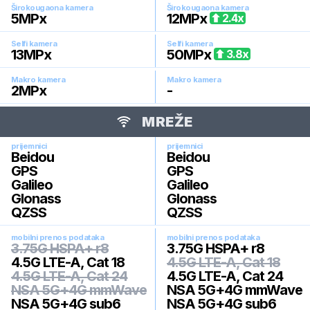
Širokougaona kamera
Širokougaona kamera
5
MPx
12
MPx
2.4
x
Selfi kamera
Selfi kamera
13
MPx
50
MPx
3.8
x
Makro kamera
Makro kamera
2
MPx
-
MREŽE
prijemnici
prijemnici
Beidou
Beidou
GPS
GPS
Galileo
Galileo
Glonass
Glonass
QZSS
QZSS
mobilni prenos podataka
mobilni prenos podataka
3.75G HSPA+ r8
3.75G HSPA+ r8
4.5G LTE-A, Cat 18
4.5G LTE-A, Cat 18
4.5G LTE-A, Cat 24
4.5G LTE-A, Cat 24
NSA 5G+4G mmWave
NSA 5G+4G mmWave
NSA 5G+4G sub6
NSA 5G+4G sub6