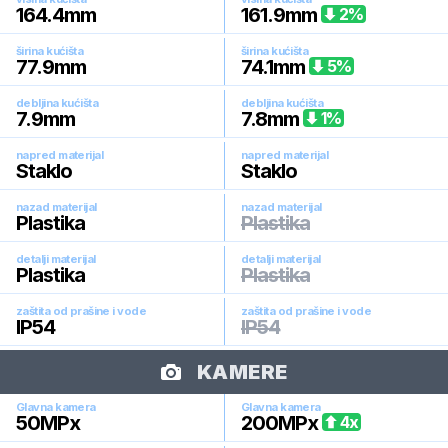
164.4
mm
161.9
mm
2
%
širina kućišta
širina kućišta
77.9
mm
74.1
mm
5
%
debljina kućišta
debljina kućišta
7.9
mm
7.8
mm
1
%
napred materijal
napred materijal
Staklo
Staklo
nazad materijal
nazad materijal
Plastika
Plastika
detalji materijal
detalji materijal
Plastika
Plastika
zaštita od prašine i vode
zaštita od prašine i vode
IP54
IP54
KAMERE
Glavna kamera
Glavna kamera
50
MPx
200
MPx
4
x