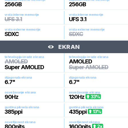
256
GB
256
GB
vrsta interne memorije
vrsta interne memorije
UFS 3.1
UFS 3.1
vrsta externe memorije
vrsta externe memorije
SDXC
SDXC
EKRAN
tehnologija izrade ekrana
tehnologija izrade ekrana
AMOLED
AMOLED
Super AMOLED
Super AMOLED
dijagonala ekrana
dijagonala ekrana
6.7
"
6.7
"
osvežavanje ekrana
osvežavanje ekrana
90
Hz
120
Hz
33
%
gustina piksela ekrana
gustina piksela ekrana
385
ppi
435
ppi
13
%
osvetljenost ekrana
osvetljenost ekrana
800
nits
1600
nits
2
x