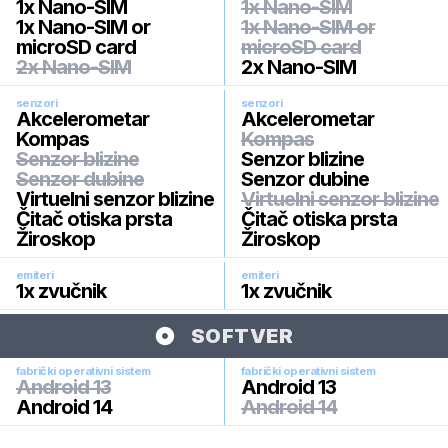
1x Nano-SIM
1x Nano-SIM
1x Nano-SIM or
1x Nano-SIM or
microSD card
microSD card
2x Nano-SIM
2x Nano-SIM
senzori
senzori
Akcelerometar
Akcelerometar
Kompas
Kompas
Senzor blizine
Senzor blizine
Senzor dubine
Senzor dubine
Virtuelni senzor blizine
Virtuelni senzor blizine
Čitač otiska prsta
Čitač otiska prsta
Žiroskop
Žiroskop
emiteri
emiteri
1x zvučnik
1x zvučnik
SOFTVER
fabrički operativni sistem
fabrički operativni sistem
Android 13
Android 13
Android 14
Android 14