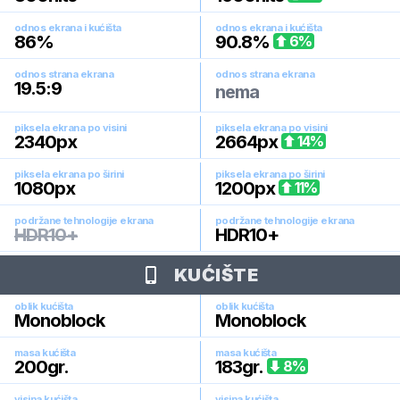
odnos ekrana i kućišta
odnos ekrana i kućišta
86
%
90.8
%
6
%
odnos strana ekrana
odnos strana ekrana
19.5:9
nema
piksela ekrana po visini
piksela ekrana po visini
2340
px
2664
px
14
%
piksela ekrana po širini
piksela ekrana po širini
1080
px
1200
px
11
%
podržane tehnologije ekrana
podržane tehnologije ekrana
HDR10+
HDR10+
KUĆIŠTE
oblik kućišta
oblik kućišta
Monoblock
Monoblock
masa kućišta
masa kućišta
200
gr.
183
gr.
8
%
visina kućišta
visina kućišta