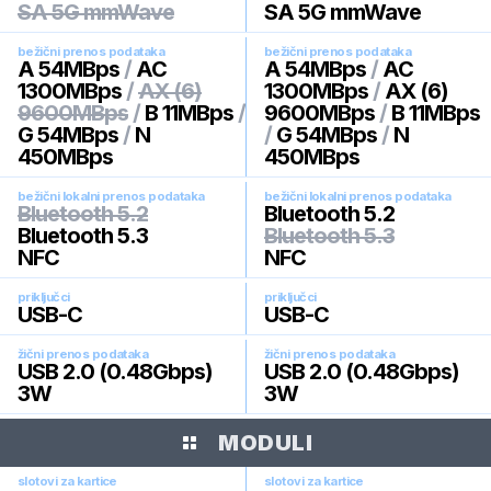
SA 5G mmWave
SA 5G mmWave
bežični prenos podataka
bežični prenos podataka
A 54MBps
/
AC
A 54MBps
/
AC
1300MBps
/
AX (6)
1300MBps
/
AX (6)
9600MBps
/
B 11MBps
/
9600MBps
/
B 11MBps
G 54MBps
/
N
/
G 54MBps
/
N
450MBps
450MBps
bežični lokalni prenos podataka
bežični lokalni prenos podataka
Bluetooth 5.2
Bluetooth 5.2
Bluetooth 5.3
Bluetooth 5.3
NFC
NFC
priključci
priključci
USB-C
USB-C
žični prenos podataka
žični prenos podataka
USB 2.0 (0.48Gbps)
USB 2.0 (0.48Gbps)
3W
3W
MODULI
slotovi za kartice
slotovi za kartice