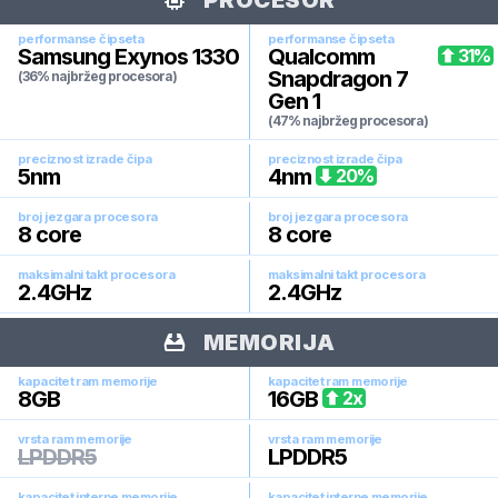
PROCESOR
performanse čipseta
performanse čipseta
Samsung Exynos 1330
Qualcomm
31
%
Snapdragon 7
(36% najbržeg procesora)
Gen 1
(47% najbržeg procesora)
preciznost izrade čipa
preciznost izrade čipa
5
nm
4
nm
20
%
broj jezgara procesora
broj jezgara procesora
8
core
8
core
maksimalni takt procesora
maksimalni takt procesora
2.4
GHz
2.4
GHz
MEMORIJA
kapacitet ram memorije
kapacitet ram memorije
8
GB
16
GB
2
x
vrsta ram memorije
vrsta ram memorije
LPDDR5
LPDDR5
kapacitet interne memorije
kapacitet interne memorije