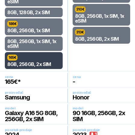
eSIM
310
€
8GB, 128GB, 2x SIM
8GB, 256GB, 1x SIM, 1x
eSIM
186
€
8GB, 256GB, 1x SIM
313
€
8GB, 256GB, 2x SIM
8GB, 256GB, 1x SIM, 1x
eSIM
165
€
8GB, 256GB, 2x SIM
cena
cena
165
€*
-
proizvođač
proizvođač
Samsung
Honor
model
model
Galaxy A16 5G 8GB,
90 16GB, 256GB, 2x
256GB, 2x SIM
SIM
pocetak prodaje
pocetak prodaje
2024
.
2023
.
1