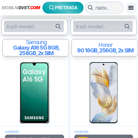
MOBILNI
SVET
.COM
PRETRAGA
Samsung
Honor
Galaxy A16 5G
8GB,
90
16GB, 256GB, 2x SIM
256GB, 2x SIM
varijante
varijante