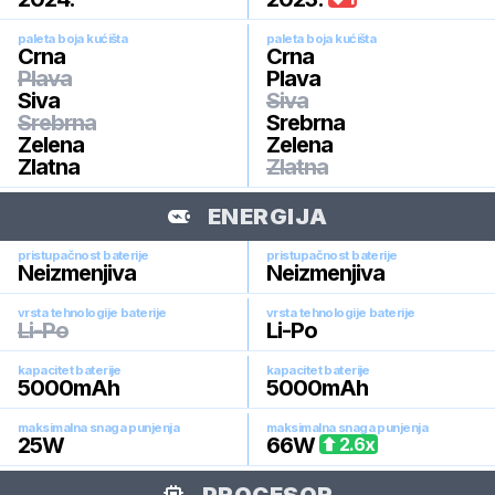
paleta boja kućišta
paleta boja kućišta
Crna
Crna
Plava
Plava
Siva
Siva
Srebrna
Srebrna
Zelena
Zelena
Zlatna
Zlatna
ENERGIJA
pristupačnost baterije
pristupačnost baterije
Neizmenjiva
Neizmenjiva
vrsta tehnologije baterije
vrsta tehnologije baterije
Li-Po
Li-Po
kapacitet baterije
kapacitet baterije
5000
mAh
5000
mAh
maksimalna snaga punjenja
maksimalna snaga punjenja
25
W
66
W
2.6
x