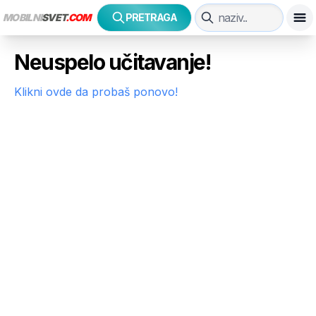
MOBILNI
SVET
.COM
PRETRAGA
Neuspelo učitavanje!
Klikni ovde da probaš ponovo!