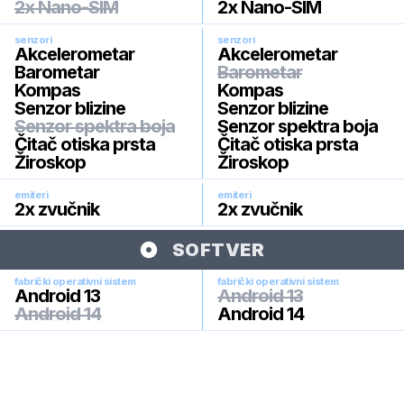
2x Nano-SIM
2x Nano-SIM
senzori
senzori
Akcelerometar
Akcelerometar
Barometar
Barometar
Kompas
Kompas
Senzor blizine
Senzor blizine
Senzor spektra boja
Senzor spektra boja
Čitač otiska prsta
Čitač otiska prsta
Žiroskop
Žiroskop
emiteri
emiteri
2x zvučnik
2x zvučnik
SOFTVER
fabrički operativni sistem
fabrički operativni sistem
Android 13
Android 13
Android 14
Android 14