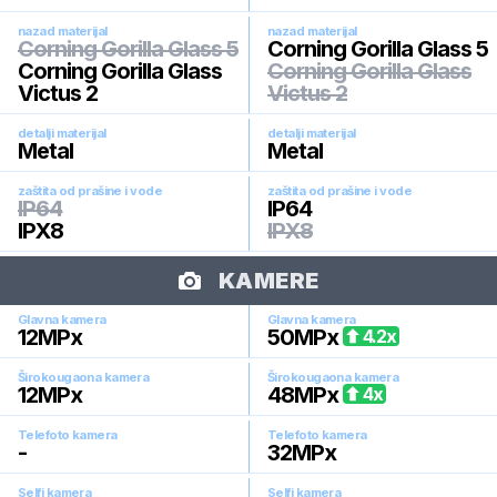
nazad materijal
nazad materijal
Corning Gorilla Glass 5
Corning Gorilla Glass 5
Corning Gorilla Glass
Corning Gorilla Glass
Victus 2
Victus 2
detalji materijal
detalji materijal
Metal
Metal
zaštita od prašine i vode
zaštita od prašine i vode
IP64
IP64
IPX8
IPX8
KAMERE
Glavna kamera
Glavna kamera
12
MPx
50
MPx
4.2
x
Širokougaona kamera
Širokougaona kamera
12
MPx
48
MPx
4
x
Telefoto kamera
Telefoto kamera
-
32
MPx
Selfi kamera
Selfi kamera