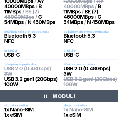
10000MBps
/
AY
10000MBps
/
AY
40000MBps
/
B
40000MBps
/
B
11MBps
/
BE (7)
11MBps
/
BE (7)
46000MBps
/
G
46000MBps
/
G
54MBps
/
N 450MBps
54MBps
/
N 450MBps
bežični lokalni prenos podataka
bežični lokalni prenos podataka
Bluetooth 5.3
Bluetooth 5.3
NFC
NFC
priključci
priključci
USB-C
USB-C
žični prenos podataka
žični prenos podataka
USB 2.0 (0.48Gbps)
USB 2.0 (0.48Gbps)
3W
3W
USB 3.2 gen1 (20Gbps)
USB 3.2 gen1 (20Gbps)
100W
100W
MODULI
slotovi za kartice
slotovi za kartice
1x Nano-SIM
1x Nano-SIM
1x eSIM
1x eSIM