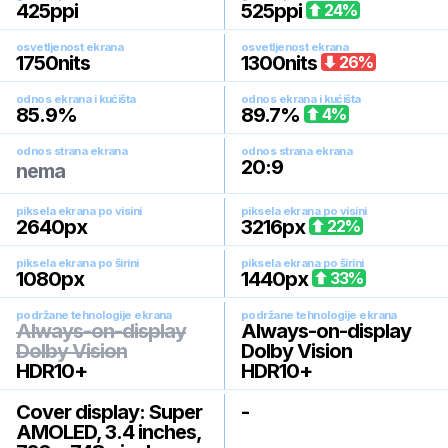
425
ppi
525
ppi
24
%
osvetljenost ekrana
osvetljenost ekrana
1750
nits
1300
nits
26
%
odnos ekrana i kućišta
odnos ekrana i kućišta
85.9
%
89.7
%
4
%
odnos strana ekrana
odnos strana ekrana
20:9
nema
piksela ekrana po visini
piksela ekrana po visini
2640
px
3216
px
22
%
piksela ekrana po širini
piksela ekrana po širini
1080
px
1440
px
33
%
podržane tehnologije ekrana
podržane tehnologije ekrana
Always-on-display
Always-on-display
Dolby Vision
Dolby Vision
HDR10+
HDR10+
Cover display: Super
-
AMOLED, 3.4 inches,