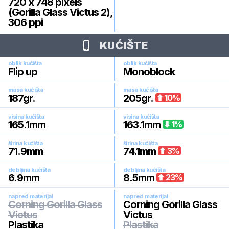
720 x 748 pixels
(Gorilla Glass Victus 2),
306 ppi
KUĆIŠTE
oblik kućišta
oblik kućišta
Flip up
Monoblock
masa kućišta
masa kućišta
187
gr.
205
gr.
10
%
visina kućišta
visina kućišta
165.1
mm
163.1
mm
1
%
širina kućišta
širina kućišta
71.9
mm
74.1
mm
3
%
debljina kućišta
debljina kućišta
6.9
mm
8.5
mm
23
%
napred materijal
napred materijal
Corning Gorilla Glass
Corning Gorilla Glass
Victus
Victus
Plastika
Plastika