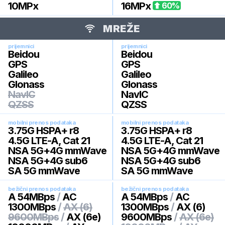
10
MPx
16
MPx
60
%
MREŽE
prijemnici
prijemnici
Beidou
Beidou
GPS
GPS
Galileo
Galileo
Glonass
Glonass
NavIC
NavIC
QZSS
QZSS
mobilni prenos podataka
mobilni prenos podataka
3.75G HSPA+ r8
3.75G HSPA+ r8
4.5G LTE-A, Cat 21
4.5G LTE-A, Cat 21
NSA 5G+4G mmWave
NSA 5G+4G mmWave
NSA 5G+4G sub6
NSA 5G+4G sub6
SA 5G mmWave
SA 5G mmWave
bežični prenos podataka
bežični prenos podataka
A 54MBps
/
AC
A 54MBps
/
AC
1300MBps
/
AX (6)
1300MBps
/
AX (6)
9600MBps
/
AX (6e)
9600MBps
/
AX (6e)