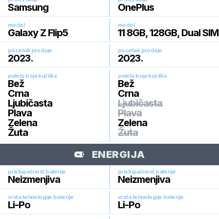
Samsung
OnePlus
model
model
Galaxy Z Flip5
11 8GB, 128GB, Dual SIM
pocetak prodaje
pocetak prodaje
2023
.
2023
.
paleta boja kućišta
paleta boja kućišta
Bež
Bež
Crna
Crna
Ljubičasta
Ljubičasta
Plava
Plava
Zelena
Zelena
Žuta
Žuta
ENERGIJA
pristupačnost baterije
pristupačnost baterije
Neizmenjiva
Neizmenjiva
vrsta tehnologije baterije
vrsta tehnologije baterije
Li-Po
Li-Po