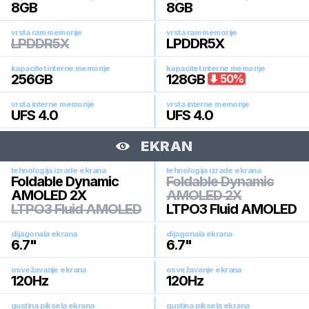
8
GB
8
GB
vrsta ram memorije
vrsta ram memorije
LPDDR5X
LPDDR5X
kapacitet interne memorije
kapacitet interne memorije
256
GB
128
GB
50
%
vrsta interne memorije
vrsta interne memorije
UFS 4.0
UFS 4.0
EKRAN
tehnologija izrade ekrana
tehnologija izrade ekrana
Foldable Dynamic
Foldable Dynamic
AMOLED 2X
AMOLED 2X
LTPO3 Fluid AMOLED
LTPO3 Fluid AMOLED
dijagonala ekrana
dijagonala ekrana
6.7
"
6.7
"
osvežavanje ekrana
osvežavanje ekrana
120
Hz
120
Hz
gustina piksela ekrana
gustina piksela ekrana