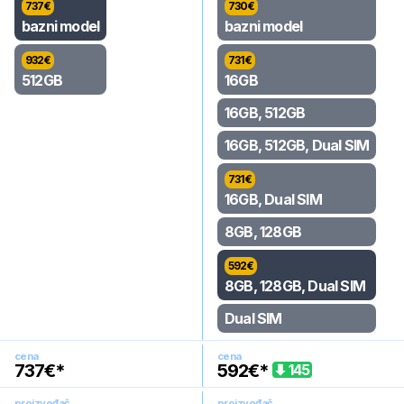
737
€
730
€
bazni model
bazni model
932
€
731
€
512GB
16GB
16GB, 512GB
16GB, 512GB, Dual SIM
731
€
16GB, Dual SIM
8GB, 128GB
592
€
8GB, 128GB, Dual SIM
Dual SIM
cena
cena
737
€*
592
€*
145
proizvođač
proizvođač