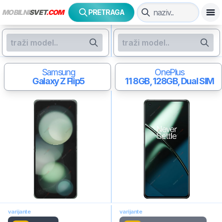
MOBILNI
SVET
.COM
PRETRAGA
Samsung
OnePlus
Galaxy Z Flip5
11
8GB, 128GB, Dual SIM
varijante
varijante