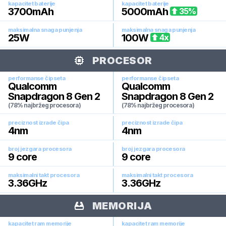
kapacitet baterije
kapacitet baterije
3700
mAh
5000
mAh
35
%
maksimalna snaga punjenja
maksimalna snaga punjenja
25
W
100
W
4
x
PROCESOR
performanse čipseta
performanse čipseta
Qualcomm
Qualcomm
Snapdragon 8 Gen 2
Snapdragon 8 Gen 2
(78% najbržeg procesora)
(78% najbržeg procesora)
preciznost izrade čipa
preciznost izrade čipa
4
nm
4
nm
broj jezgara procesora
broj jezgara procesora
9
core
9
core
maksimalni takt procesora
maksimalni takt procesora
3.36
GHz
3.36
GHz
MEMORIJA
kapacitet ram memorije
kapacitet ram memorije