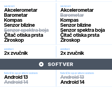
senzori
senzori
Akcelerometar
Akcelerometar
Barometar
Barometar
Kompas
Kompas
Senzor blizine
Senzor blizine
Senzor spektra boja
Senzor spektra boja
Čitač otiska prsta
Čitač otiska prsta
Žiroskop
Žiroskop
emiteri
emiteri
2x zvučnik
2x zvučnik
SOFTVER
fabrički operativni sistem
fabrički operativni sistem
Android 13
Android 13
Android 14
Android 14