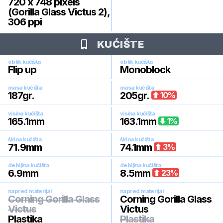
720 x 748 pixels
(Gorilla Glass Victus 2),
306 ppi
KUĆIŠTE
oblik kućišta
oblik kućišta
Flip up
Monoblock
masa kućišta
masa kućišta
187
gr.
205
gr.
10
%
visina kućišta
visina kućišta
165.1
mm
163.1
mm
1
%
širina kućišta
širina kućišta
71.9
mm
74.1
mm
3
%
debljina kućišta
debljina kućišta
6.9
mm
8.5
mm
23
%
napred materijal
napred materijal
Corning Gorilla Glass
Corning Gorilla Glass
Victus
Victus
Plastika
Plastika