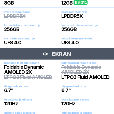
8
GB
12
GB
50
%
vrsta ram memorije
vrsta ram memorije
LPDDR5X
LPDDR5X
kapacitet interne memorije
kapacitet interne memorije
256
GB
256
GB
vrsta interne memorije
vrsta interne memorije
UFS 4.0
UFS 4.0
EKRAN
tehnologija izrade ekrana
tehnologija izrade ekrana
Foldable Dynamic
Foldable Dynamic
AMOLED 2X
AMOLED 2X
LTPO3 Fluid AMOLED
LTPO3 Fluid AMOLED
dijagonala ekrana
dijagonala ekrana
6.7
"
6.7
"
osvežavanje ekrana
osvežavanje ekrana
120
Hz
120
Hz
gustina piksela ekrana
gustina piksela ekrana