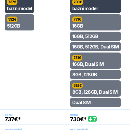
737
€
730
€
bazni model
bazni model
932
€
731
€
512GB
16GB
16GB, 512GB
16GB, 512GB, Dual SIM
731
€
16GB, Dual SIM
8GB, 128GB
592
€
8GB, 128GB, Dual SIM
Dual SIM
cena
cena
737
€*
730
€*
7
proizvođač
proizvođač