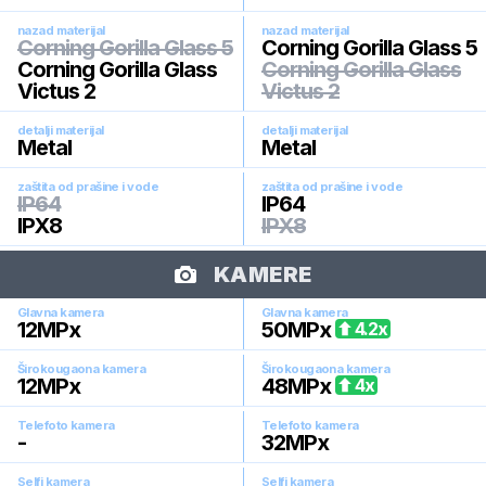
nazad materijal
nazad materijal
Corning Gorilla Glass 5
Corning Gorilla Glass 5
Corning Gorilla Glass
Corning Gorilla Glass
Victus 2
Victus 2
detalji materijal
detalji materijal
Metal
Metal
zaštita od prašine i vode
zaštita od prašine i vode
IP64
IP64
IPX8
IPX8
KAMERE
Glavna kamera
Glavna kamera
12
MPx
50
MPx
4.2
x
Širokougaona kamera
Širokougaona kamera
12
MPx
48
MPx
4
x
Telefoto kamera
Telefoto kamera
-
32
MPx
Selfi kamera
Selfi kamera