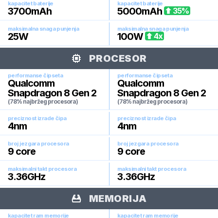
kapacitet baterije
kapacitet baterije
3700
mAh
5000
mAh
35
%
maksimalna snaga punjenja
maksimalna snaga punjenja
25
W
100
W
4
x
PROCESOR
performanse čipseta
performanse čipseta
Qualcomm
Qualcomm
Snapdragon 8 Gen 2
Snapdragon 8 Gen 2
(78% najbržeg procesora)
(78% najbržeg procesora)
preciznost izrade čipa
preciznost izrade čipa
4
nm
4
nm
broj jezgara procesora
broj jezgara procesora
9
core
9
core
maksimalni takt procesora
maksimalni takt procesora
3.36
GHz
3.36
GHz
MEMORIJA
kapacitet ram memorije
kapacitet ram memorije