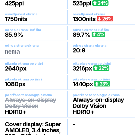
425
ppi
525
ppi
24
%
osvetljenost ekrana
osvetljenost ekrana
1750
nits
1300
nits
26
%
odnos ekrana i kućišta
odnos ekrana i kućišta
85.9
%
89.7
%
4
%
odnos strana ekrana
odnos strana ekrana
20:9
nema
piksela ekrana po visini
piksela ekrana po visini
2640
px
3216
px
22
%
piksela ekrana po širini
piksela ekrana po širini
1080
px
1440
px
33
%
podržane tehnologije ekrana
podržane tehnologije ekrana
Always-on-display
Always-on-display
Dolby Vision
Dolby Vision
HDR10+
HDR10+
Cover display: Super
-
AMOLED, 3.4 inches,