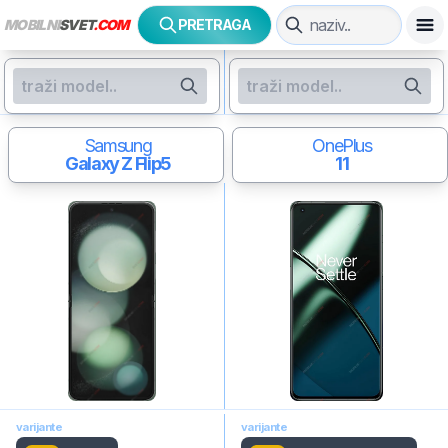
MOBILNI
SVET
.COM
PRETRAGA
Samsung
OnePlus
Galaxy Z Flip5
11
varijante
varijante