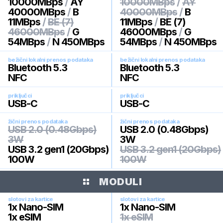
10000MBps
/
AY
10000MBps
/
AY
40000MBps
/
B
40000MBps
/
B
11MBps
/
BE (7)
11MBps
/
BE (7)
46000MBps
/
G
46000MBps
/
G
54MBps
/
N 450MBps
54MBps
/
N 450MBps
bežični lokalni prenos podataka
bežični lokalni prenos podataka
Bluetooth 5.3
Bluetooth 5.3
NFC
NFC
priključci
priključci
USB-C
USB-C
žični prenos podataka
žični prenos podataka
USB 2.0 (0.48Gbps)
USB 2.0 (0.48Gbps)
3W
3W
USB 3.2 gen1 (20Gbps)
USB 3.2 gen1 (20Gbps)
100W
100W
MODULI
slotovi za kartice
slotovi za kartice
1x Nano-SIM
1x Nano-SIM
1x eSIM
1x eSIM