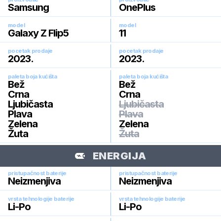
Samsung
OnePlus
model
model
Galaxy Z Flip5
11
pocetak prodaje
pocetak prodaje
2023
.
2023
.
paleta boja kućišta
paleta boja kućišta
Bež
Bež
Crna
Crna
Ljubičasta
Ljubičasta
Plava
Plava
Zelena
Zelena
Žuta
Žuta
ENERGIJA
pristupačnost baterije
pristupačnost baterije
Neizmenjiva
Neizmenjiva
vrsta tehnologije baterije
vrsta tehnologije baterije
Li-Po
Li-Po