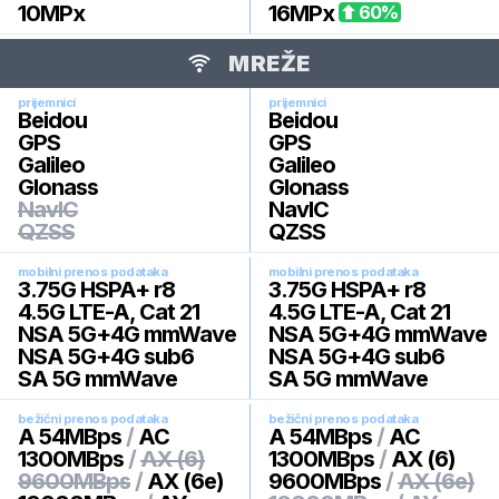
10
MPx
16
MPx
60
%
MREŽE
prijemnici
prijemnici
Beidou
Beidou
GPS
GPS
Galileo
Galileo
Glonass
Glonass
NavIC
NavIC
QZSS
QZSS
mobilni prenos podataka
mobilni prenos podataka
3.75G HSPA+ r8
3.75G HSPA+ r8
4.5G LTE-A, Cat 21
4.5G LTE-A, Cat 21
NSA 5G+4G mmWave
NSA 5G+4G mmWave
NSA 5G+4G sub6
NSA 5G+4G sub6
SA 5G mmWave
SA 5G mmWave
bežični prenos podataka
bežični prenos podataka
A 54MBps
/
AC
A 54MBps
/
AC
1300MBps
/
AX (6)
1300MBps
/
AX (6)
9600MBps
/
AX (6e)
9600MBps
/
AX (6e)