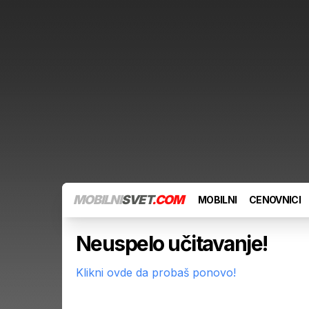
MOBILNI
SVET
.COM
MOBILNI
CENOVNICI
Neuspelo učitavanje!
Klikni ovde da probaš ponovo!