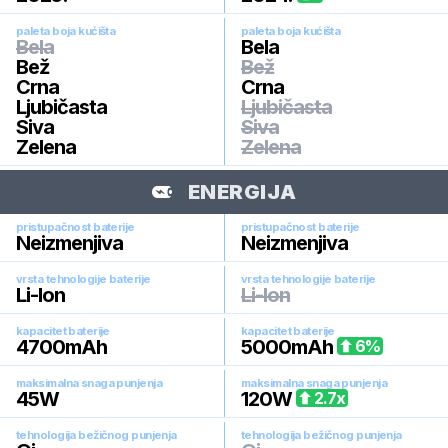
paleta boja kućišta
paleta boja kućišta
Bela
Bela
Bež
Bež
Crna
Crna
Ljubičasta
Ljubičasta
Siva
Siva
Zelena
Zelena
ENERGIJA
pristupačnost baterije
pristupačnost baterije
Neizmenjiva
Neizmenjiva
vrsta tehnologije baterije
vrsta tehnologije baterije
Li-Ion
Li-Ion
kapacitet baterije
kapacitet baterije
4700
mAh
5000
mAh
6
%
maksimalna snaga punjenja
maksimalna snaga punjenja
45
W
120
W
2.7
x
tehnologija bežičnog punjenja
tehnologija bežičnog punjenja