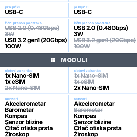
priključci
priključci
USB-C
USB-C
žični prenos podataka
žični prenos podataka
USB 2.0 (0.48Gbps)
USB 2.0 (0.48Gbps)
3W
3W
USB 3.2 gen1 (20Gbps)
USB 3.2 gen1 (20Gbps)
100W
100W
MODULI
slotovi za kartice
slotovi za kartice
1x Nano-SIM
1x Nano-SIM
1x eSIM
1x eSIM
2x Nano-SIM
2x Nano-SIM
senzori
senzori
Akcelerometar
Akcelerometar
Barometar
Barometar
Kompas
Kompas
Senzor blizine
Senzor blizine
Čitač otiska prsta
Čitač otiska prsta
Žiroskop
Žiroskop