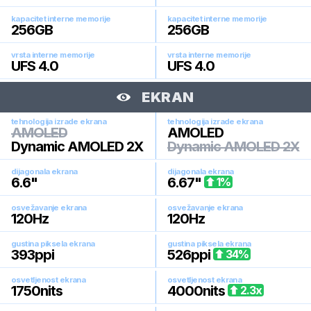
kapacitet interne memorije
kapacitet interne memorije
256
GB
256
GB
vrsta interne memorije
vrsta interne memorije
UFS 4.0
UFS 4.0
EKRAN
tehnologija izrade ekrana
tehnologija izrade ekrana
AMOLED
AMOLED
Dynamic AMOLED 2X
Dynamic AMOLED 2X
dijagonala ekrana
dijagonala ekrana
6.6
"
6.67
"
1
%
osvežavanje ekrana
osvežavanje ekrana
120
Hz
120
Hz
gustina piksela ekrana
gustina piksela ekrana
393
ppi
526
ppi
34
%
osvetljenost ekrana
osvetljenost ekrana
1750
nits
4000
nits
2.3
x