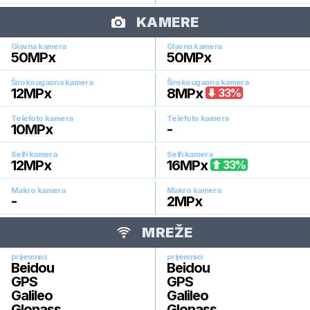
KAMERE
Glavna kamera
Glavna kamera
50
MPx
50
MPx
Širokougaona kamera
Širokougaona kamera
12
MPx
8
MPx
33
%
Telefoto kamera
Telefoto kamera
10
MPx
-
Selfi kamera
Selfi kamera
12
MPx
16
MPx
33
%
Makro kamera
Makro kamera
-
2
MPx
MREŽE
prijemnici
prijemnici
Beidou
Beidou
GPS
GPS
Galileo
Galileo
Glonass
Glonass