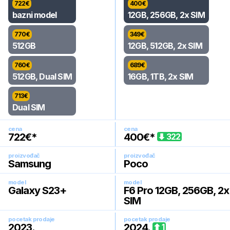
722
€
400
€
bazni model
12GB, 256GB, 2x SIM
770
€
349
€
512GB
12GB, 512GB, 2x SIM
760
€
689
€
512GB, Dual SIM
16GB, 1TB, 2x SIM
713
€
Dual SIM
cena
cena
722
€*
400
€*
322
proizvođač
proizvođač
Samsung
Poco
model
model
Galaxy S23+
F6 Pro 12GB, 256GB, 2x
SIM
pocetak prodaje
pocetak prodaje
2023
.
2024
.
1