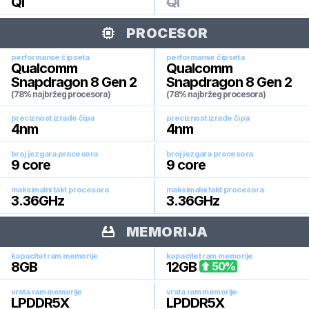
Qi
Qi
PROCESOR
performanse čipseta
performanse čipseta
Qualcomm
Qualcomm
Snapdragon 8 Gen 2
Snapdragon 8 Gen 2
(78% najbržeg procesora)
(78% najbržeg procesora)
preciznost izrade čipa
preciznost izrade čipa
4
nm
4
nm
broj jezgara procesora
broj jezgara procesora
9
core
9
core
maksimalni takt procesora
maksimalni takt procesora
3.36
GHz
3.36
GHz
MEMORIJA
kapacitet ram memorije
kapacitet ram memorije
8
GB
12
GB
50
%
vrsta ram memorije
vrsta ram memorije
LPDDR5X
LPDDR5X