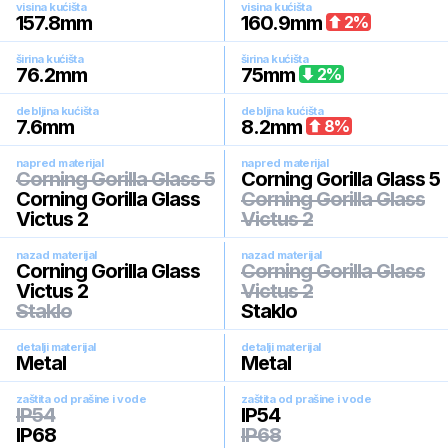
visina kućišta
visina kućišta
157.8
mm
160.9
mm
2
%
širina kućišta
širina kućišta
76.2
mm
75
mm
2
%
debljina kućišta
debljina kućišta
7.6
mm
8.2
mm
8
%
napred materijal
napred materijal
Corning Gorilla Glass 5
Corning Gorilla Glass 5
Corning Gorilla Glass
Corning Gorilla Glass
Victus 2
Victus 2
nazad materijal
nazad materijal
Corning Gorilla Glass
Corning Gorilla Glass
Victus 2
Victus 2
Staklo
Staklo
detalji materijal
detalji materijal
Metal
Metal
zaštita od prašine i vode
zaštita od prašine i vode
IP54
IP54
IP68
IP68