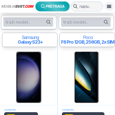
MOBILNI
SVET
.COM
PRETRAGA
Samsung
Poco
Galaxy S23+
F6 Pro
12GB, 256GB, 2x SIM
varijante
varijante