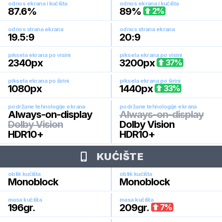
odnos ekrana i kućišta
odnos ekrana i kućišta
87.6
%
89
%
2
%
odnos strana ekrana
odnos strana ekrana
19.5:9
20:9
piksela ekrana po visini
piksela ekrana po visini
2340
px
3200
px
37
%
piksela ekrana po širini
piksela ekrana po širini
1080
px
1440
px
33
%
podržane tehnologije ekrana
podržane tehnologije ekrana
Always-on-display
Always-on-display
Dolby Vision
Dolby Vision
HDR10+
HDR10+
KUĆIŠTE
oblik kućišta
oblik kućišta
Monoblock
Monoblock
masa kućišta
masa kućišta
196
gr.
209
gr.
7
%