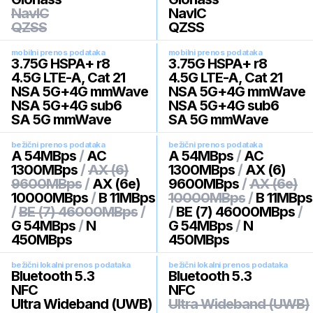
NavIC
NavIC
QZSS
QZSS
mobilni prenos podataka
mobilni prenos podataka
3.75G HSPA+ r8
3.75G HSPA+ r8
4.5G LTE-A, Cat 21
4.5G LTE-A, Cat 21
NSA 5G+4G mmWave
NSA 5G+4G mmWave
NSA 5G+4G sub6
NSA 5G+4G sub6
SA 5G mmWave
SA 5G mmWave
bežični prenos podataka
bežični prenos podataka
A 54MBps
/
AC
A 54MBps
/
AC
1300MBps
/
AX (6)
1300MBps
/
AX (6)
9600MBps
/
AX (6e)
9600MBps
/
AX (6e)
10000MBps
/
B 11MBps
10000MBps
/
B 11MBps
/
BE (7) 46000MBps
/
/
BE (7) 46000MBps
/
G 54MBps
/
N
G 54MBps
/
N
450MBps
450MBps
bežični lokalni prenos podataka
bežični lokalni prenos podataka
Bluetooth 5.3
Bluetooth 5.3
NFC
NFC
Ultra Wideband (UWB)
Ultra Wideband (UWB)