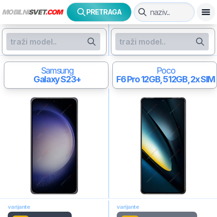
MOBILNI
SVET
.COM
PRETRAGA
Samsung
Poco
Galaxy S23+
F6 Pro
12GB, 512GB, 2x SIM
varijante
varijante