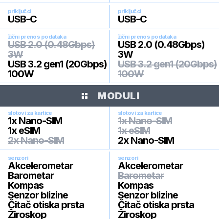
priključci
priključci
USB-C
USB-C
žični prenos podataka
žični prenos podataka
USB 2.0 (0.48Gbps)
USB 2.0 (0.48Gbps)
3W
3W
USB 3.2 gen1 (20Gbps)
USB 3.2 gen1 (20Gbps)
100W
100W
MODULI
slotovi za kartice
slotovi za kartice
1x Nano-SIM
1x Nano-SIM
1x eSIM
1x eSIM
2x Nano-SIM
2x Nano-SIM
senzori
senzori
Akcelerometar
Akcelerometar
Barometar
Barometar
Kompas
Kompas
Senzor blizine
Senzor blizine
Čitač otiska prsta
Čitač otiska prsta
Žiroskop
Žiroskop