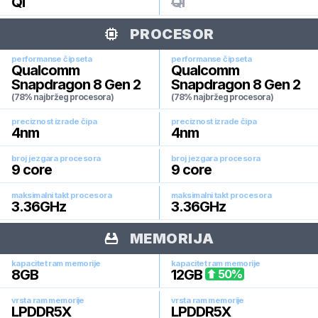
Qi
Qi
PROCESOR
performanse čipseta
performanse čipseta
Qualcomm
Qualcomm
Snapdragon 8 Gen 2
Snapdragon 8 Gen 2
(78% najbržeg procesora)
(78% najbržeg procesora)
preciznost izrade čipa
preciznost izrade čipa
4
nm
4
nm
broj jezgara procesora
broj jezgara procesora
9
core
9
core
maksimalni takt procesora
maksimalni takt procesora
3.36
GHz
3.36
GHz
MEMORIJA
kapacitet ram memorije
kapacitet ram memorije
8
GB
12
GB
50
%
vrsta ram memorije
vrsta ram memorije
LPDDR5X
LPDDR5X