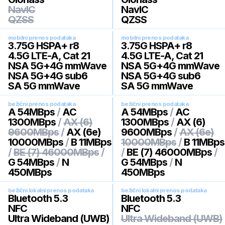
NavIC
NavIC
QZSS
QZSS
mobilni prenos podataka
mobilni prenos podataka
3.75G HSPA+ r8
3.75G HSPA+ r8
4.5G LTE-A, Cat 21
4.5G LTE-A, Cat 21
NSA 5G+4G mmWave
NSA 5G+4G mmWave
NSA 5G+4G sub6
NSA 5G+4G sub6
SA 5G mmWave
SA 5G mmWave
bežični prenos podataka
bežični prenos podataka
A 54MBps
/
AC
A 54MBps
/
AC
1300MBps
/
AX (6)
1300MBps
/
AX (6)
9600MBps
/
AX (6e)
9600MBps
/
AX (6e)
10000MBps
/
B 11MBps
10000MBps
/
B 11MBps
/
BE (7) 46000MBps
/
/
BE (7) 46000MBps
/
G 54MBps
/
N
G 54MBps
/
N
450MBps
450MBps
bežični lokalni prenos podataka
bežični lokalni prenos podataka
Bluetooth 5.3
Bluetooth 5.3
NFC
NFC
Ultra Wideband (UWB)
Ultra Wideband (UWB)