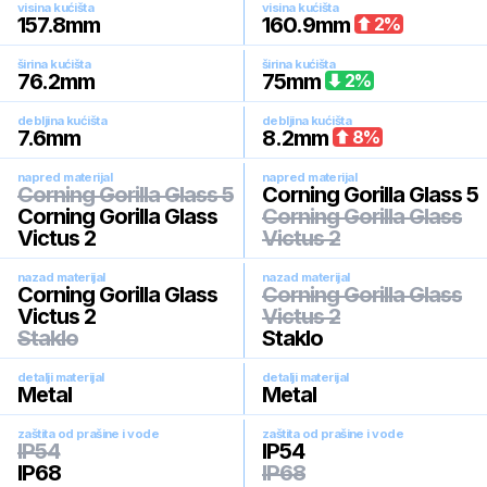
visina kućišta
visina kućišta
157.8
mm
160.9
mm
2
%
širina kućišta
širina kućišta
76.2
mm
75
mm
2
%
debljina kućišta
debljina kućišta
7.6
mm
8.2
mm
8
%
napred materijal
napred materijal
Corning Gorilla Glass 5
Corning Gorilla Glass 5
Corning Gorilla Glass
Corning Gorilla Glass
Victus 2
Victus 2
nazad materijal
nazad materijal
Corning Gorilla Glass
Corning Gorilla Glass
Victus 2
Victus 2
Staklo
Staklo
detalji materijal
detalji materijal
Metal
Metal
zaštita od prašine i vode
zaštita od prašine i vode
IP54
IP54
IP68
IP68