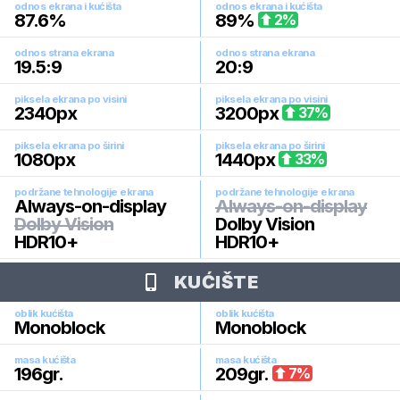
odnos ekrana i kućišta
odnos ekrana i kućišta
87.6
%
89
%
2
%
odnos strana ekrana
odnos strana ekrana
19.5:9
20:9
piksela ekrana po visini
piksela ekrana po visini
2340
px
3200
px
37
%
piksela ekrana po širini
piksela ekrana po širini
1080
px
1440
px
33
%
podržane tehnologije ekrana
podržane tehnologije ekrana
Always-on-display
Always-on-display
Dolby Vision
Dolby Vision
HDR10+
HDR10+
KUĆIŠTE
oblik kućišta
oblik kućišta
Monoblock
Monoblock
masa kućišta
masa kućišta
196
gr.
209
gr.
7
%