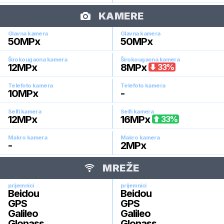
KAMERE
Glavna kamera
Glavna kamera
50
MPx
50
MPx
Širokougaona kamera
Širokougaona kamera
12
MPx
8
MPx
33
%
Telefoto kamera
Telefoto kamera
10
MPx
-
Selfi kamera
Selfi kamera
12
MPx
16
MPx
33
%
Makro kamera
Makro kamera
-
2
MPx
MREŽE
prijemnici
prijemnici
Beidou
Beidou
GPS
GPS
Galileo
Galileo
Glonass
Glonass