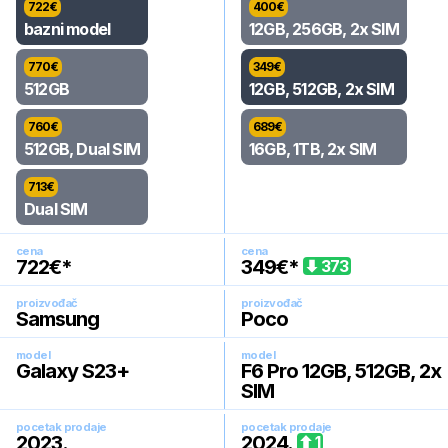
722
€
400
€
bazni model
12GB, 256GB, 2x SIM
770
€
349
€
512GB
12GB, 512GB, 2x SIM
760
€
689
€
512GB, Dual SIM
16GB, 1TB, 2x SIM
713
€
Dual SIM
cena
cena
722
€*
349
€*
373
proizvođač
proizvođač
Samsung
Poco
model
model
Galaxy S23+
F6 Pro 12GB, 512GB, 2x
SIM
pocetak prodaje
pocetak prodaje
2023
.
2024
.
1