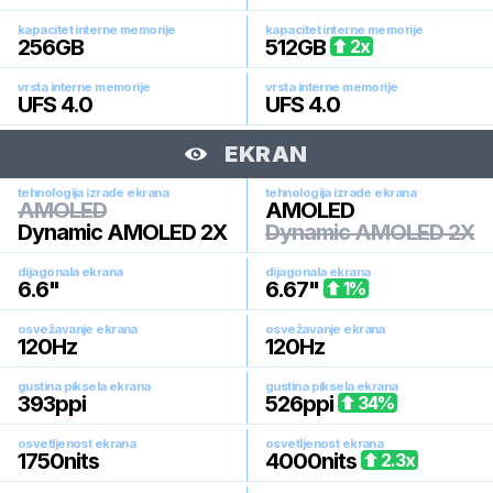
kapacitet interne memorije
kapacitet interne memorije
256
GB
512
GB
2
x
vrsta interne memorije
vrsta interne memorije
UFS 4.0
UFS 4.0
EKRAN
tehnologija izrade ekrana
tehnologija izrade ekrana
AMOLED
AMOLED
Dynamic AMOLED 2X
Dynamic AMOLED 2X
dijagonala ekrana
dijagonala ekrana
6.6
"
6.67
"
1
%
osvežavanje ekrana
osvežavanje ekrana
120
Hz
120
Hz
gustina piksela ekrana
gustina piksela ekrana
393
ppi
526
ppi
34
%
osvetljenost ekrana
osvetljenost ekrana
1750
nits
4000
nits
2.3
x