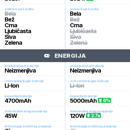
paleta boja kućišta
paleta boja kućišta
Bela
Bela
Bež
Bež
Crna
Crna
Ljubičasta
Ljubičasta
Siva
Siva
Zelena
Zelena
ENERGIJA
pristupačnost baterije
pristupačnost baterije
Neizmenjiva
Neizmenjiva
vrsta tehnologije baterije
vrsta tehnologije baterije
Li-Ion
Li-Ion
kapacitet baterije
kapacitet baterije
4700
mAh
5000
mAh
6
%
maksimalna snaga punjenja
maksimalna snaga punjenja
45
W
120
W
2.7
x
tehnologija bežičnog punjenja
tehnologija bežičnog punjenja