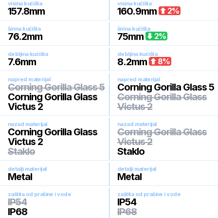
visina kućišta
visina kućišta
157.8
mm
160.9
mm
2
%
širina kućišta
širina kućišta
76.2
mm
75
mm
2
%
debljina kućišta
debljina kućišta
7.6
mm
8.2
mm
8
%
napred materijal
napred materijal
Corning Gorilla Glass 5
Corning Gorilla Glass 5
Corning Gorilla Glass
Corning Gorilla Glass
Victus 2
Victus 2
nazad materijal
nazad materijal
Corning Gorilla Glass
Corning Gorilla Glass
Victus 2
Victus 2
Staklo
Staklo
detalji materijal
detalji materijal
Metal
Metal
zaštita od prašine i vode
zaštita od prašine i vode
IP54
IP54
IP68
IP68