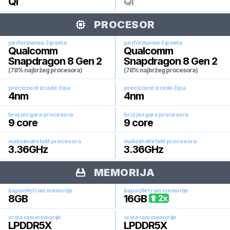
Qi
Qi
PROCESOR
performanse čipseta
performanse čipseta
Qualcomm
Qualcomm
Snapdragon 8 Gen 2
Snapdragon 8 Gen 2
(78% najbržeg procesora)
(78% najbržeg procesora)
preciznost izrade čipa
preciznost izrade čipa
4
nm
4
nm
broj jezgara procesora
broj jezgara procesora
9
core
9
core
maksimalni takt procesora
maksimalni takt procesora
3.36
GHz
3.36
GHz
MEMORIJA
kapacitet ram memorije
kapacitet ram memorije
8
GB
16
GB
2
x
vrsta ram memorije
vrsta ram memorije
LPDDR5X
LPDDR5X