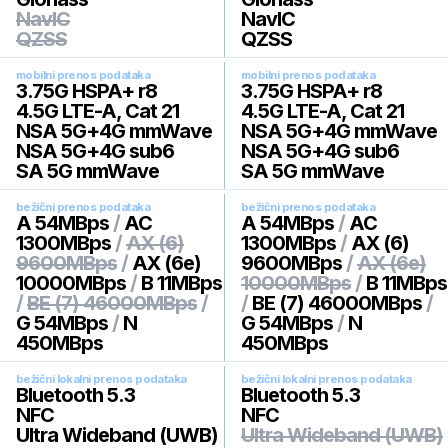
NavIC
NavIC
QZSS
QZSS
mobilni prenos podataka
mobilni prenos podataka
3.75G HSPA+ r8
3.75G HSPA+ r8
4.5G LTE-A, Cat 21
4.5G LTE-A, Cat 21
NSA 5G+4G mmWave
NSA 5G+4G mmWave
NSA 5G+4G sub6
NSA 5G+4G sub6
SA 5G mmWave
SA 5G mmWave
bežični prenos podataka
bežični prenos podataka
A 54MBps
/
AC
A 54MBps
/
AC
1300MBps
/
AX (6)
1300MBps
/
AX (6)
9600MBps
/
AX (6e)
9600MBps
/
AX (6e)
10000MBps
/
B 11MBps
10000MBps
/
B 11MBps
/
BE (7) 46000MBps
/
/
BE (7) 46000MBps
/
G 54MBps
/
N
G 54MBps
/
N
450MBps
450MBps
bežični lokalni prenos podataka
bežični lokalni prenos podataka
Bluetooth 5.3
Bluetooth 5.3
NFC
NFC
Ultra Wideband (UWB)
Ultra Wideband (UWB)