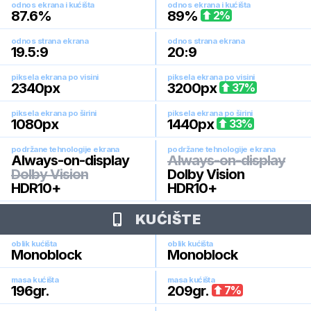
odnos ekrana i kućišta
odnos ekrana i kućišta
87.6
%
89
%
2
%
odnos strana ekrana
odnos strana ekrana
19.5:9
20:9
piksela ekrana po visini
piksela ekrana po visini
2340
px
3200
px
37
%
piksela ekrana po širini
piksela ekrana po širini
1080
px
1440
px
33
%
podržane tehnologije ekrana
podržane tehnologije ekrana
Always-on-display
Always-on-display
Dolby Vision
Dolby Vision
HDR10+
HDR10+
KUĆIŠTE
oblik kućišta
oblik kućišta
Monoblock
Monoblock
masa kućišta
masa kućišta
196
gr.
209
gr.
7
%