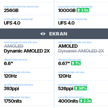
kapacitet interne memorije
kapacitet interne memorije
256
GB
1000
GB
3.9
x
vrsta interne memorije
vrsta interne memorije
UFS 4.0
UFS 4.0
EKRAN
tehnologija izrade ekrana
tehnologija izrade ekrana
AMOLED
AMOLED
Dynamic AMOLED 2X
Dynamic AMOLED 2X
dijagonala ekrana
dijagonala ekrana
6.6
"
6.67
"
1
%
osvežavanje ekrana
osvežavanje ekrana
120
Hz
120
Hz
gustina piksela ekrana
gustina piksela ekrana
393
ppi
526
ppi
34
%
osvetljenost ekrana
osvetljenost ekrana
1750
nits
4000
nits
2.3
x