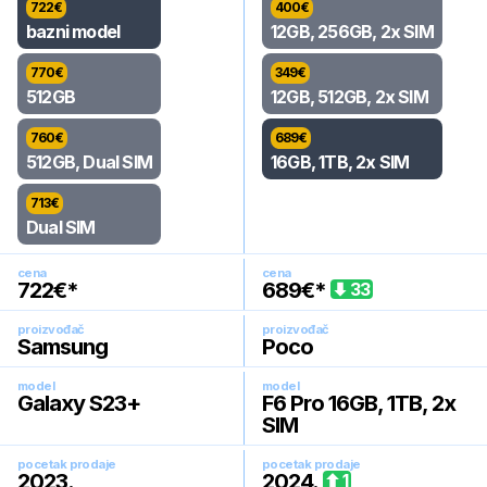
722
€
400
€
bazni model
12GB, 256GB, 2x SIM
770
€
349
€
512GB
12GB, 512GB, 2x SIM
760
€
689
€
512GB, Dual SIM
16GB, 1TB, 2x SIM
713
€
Dual SIM
cena
cena
722
€*
689
€*
33
proizvođač
proizvođač
Samsung
Poco
model
model
Galaxy S23+
F6 Pro 16GB, 1TB, 2x
SIM
pocetak prodaje
pocetak prodaje
2023
.
2024
.
1