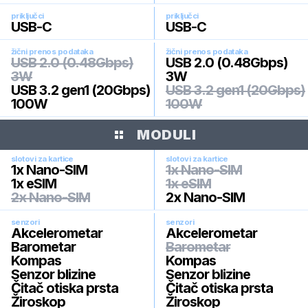
priključci
priključci
USB-C
USB-C
žični prenos podataka
žični prenos podataka
USB 2.0 (0.48Gbps)
USB 2.0 (0.48Gbps)
3W
3W
USB 3.2 gen1 (20Gbps)
USB 3.2 gen1 (20Gbps)
100W
100W
MODULI
slotovi za kartice
slotovi za kartice
1x Nano-SIM
1x Nano-SIM
1x eSIM
1x eSIM
2x Nano-SIM
2x Nano-SIM
senzori
senzori
Akcelerometar
Akcelerometar
Barometar
Barometar
Kompas
Kompas
Senzor blizine
Senzor blizine
Čitač otiska prsta
Čitač otiska prsta
Žiroskop
Žiroskop