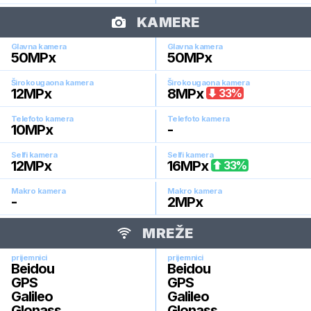
KAMERE
Glavna kamera
Glavna kamera
50
MPx
50
MPx
Širokougaona kamera
Širokougaona kamera
12
MPx
8
MPx
33
%
Telefoto kamera
Telefoto kamera
10
MPx
-
Selfi kamera
Selfi kamera
12
MPx
16
MPx
33
%
Makro kamera
Makro kamera
-
2
MPx
MREŽE
prijemnici
prijemnici
Beidou
Beidou
GPS
GPS
Galileo
Galileo
Glonass
Glonass