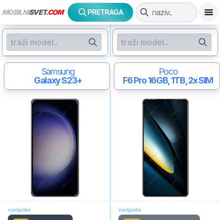
MOBILNI
SVET
.COM
PRETRAGA
Samsung
Poco
Galaxy S23+
F6 Pro
16GB, 1TB, 2x SIM
varijante
varijante