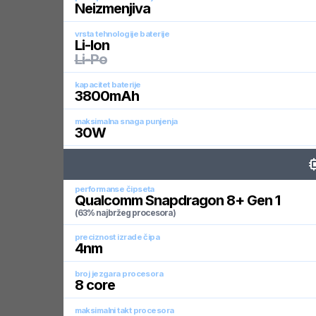
Neizmenjiva
vrsta tehnologije baterije
Li-Ion
Li-Po
kapacitet baterije
3800
mAh
maksimalna snaga punjenja
30
W
performanse čipseta
Qualcomm Snapdragon 8+ Gen 1
(63% najbržeg procesora)
preciznost izrade čipa
4
nm
broj jezgara procesora
8
core
maksimalni takt procesora