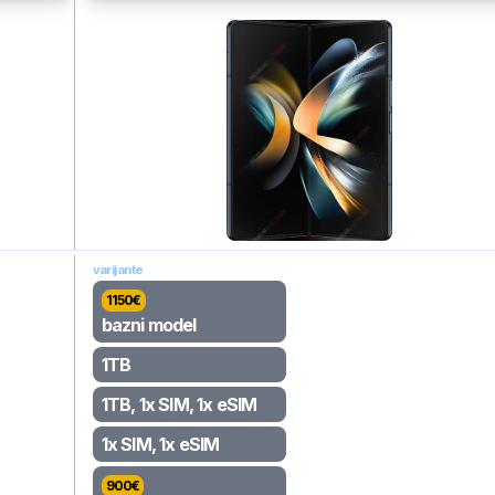
varijante
1150
€
bazni model
1TB
1TB, 1x SIM, 1x eSIM
1x SIM, 1x eSIM
900
€