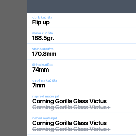
oblik kućišta
Flip up
masa kućišta
188.5
gr.
visina kućišta
170.8
mm
širina kućišta
74
mm
debljina kućišta
7
mm
napred materijal
Corning Gorilla Glass Victus
Corning Gorilla Glass Victus+
nazad materijal
Corning Gorilla Glass Victus
Corning Gorilla Glass Victus+