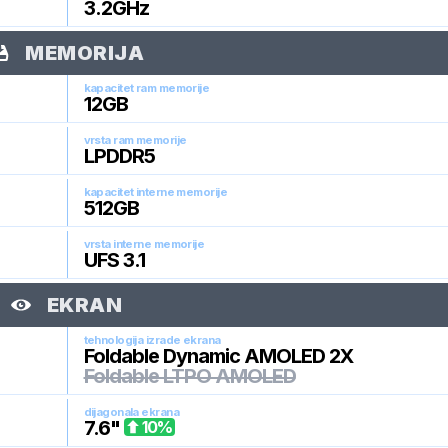
3.2
GHz
MEMORIJA
kapacitet ram memorije
12
GB
vrsta ram memorije
LPDDR5
kapacitet interne memorije
512
GB
vrsta interne memorije
UFS 3.1
EKRAN
tehnologija izrade ekrana
Foldable Dynamic AMOLED 2X
Foldable LTPO AMOLED
dijagonala ekrana
7.6
"
10
%