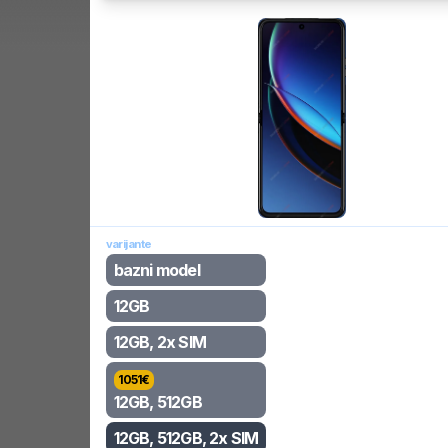
varijante
bazni model
12GB
12GB, 2x SIM
1051
€
12GB, 512GB
12GB, 512GB, 2x SIM