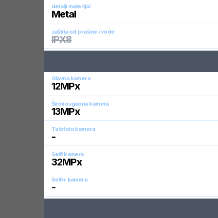
detalji materijal
Metal
zaštita od prašine i vode
IPX8
Glavna kamera
12
MPx
Širokougaona kamera
13
MPx
Telefoto kamera
-
Selfi kamera
32
MPx
Selfi+ kamera
-