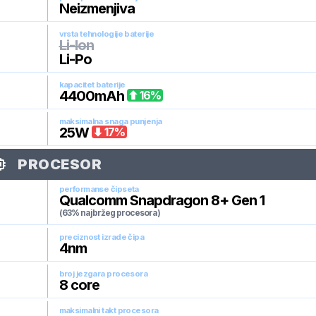
Neizmenjiva
vrsta tehnologije baterije
Li-Ion
Li-Po
kapacitet baterije
4400
mAh
16
%
maksimalna snaga punjenja
25
W
17
%
PROCESOR
performanse čipseta
Qualcomm Snapdragon 8+ Gen 1
(63% najbržeg procesora)
preciznost izrade čipa
4
nm
broj jezgara procesora
8
core
maksimalni takt procesora