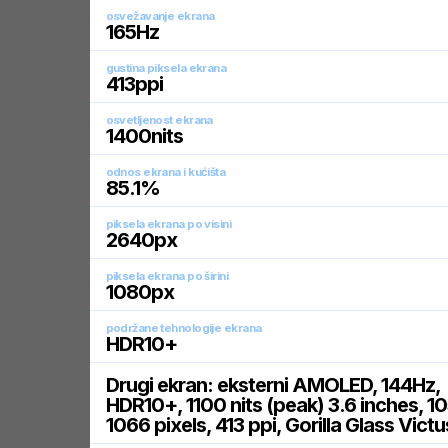
osvežavanje ekrana
165
Hz
gustina piksela ekrana
413
ppi
osvetljenost ekrana
1400
nits
odnos ekrana i kućišta
85.1
%
piksela ekrana po visini
2640
px
piksela ekrana po širini
1080
px
podržane tehnologije ekrana
HDR10+
Drugi ekran: eksterni AMOLED, 144Hz,
HDR10+, 1100 nits (peak) 3.6 inches, 1
1066 pixels, 413 ppi, Gorilla Glass Victu