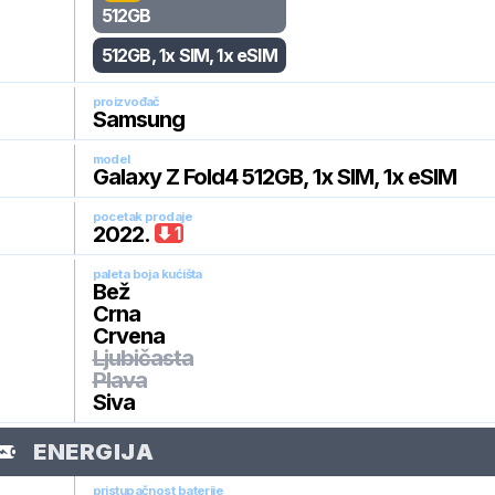
512GB
512GB, 1x SIM, 1x eSIM
proizvođač
Samsung
model
Galaxy Z Fold4 512GB, 1x SIM, 1x eSIM
pocetak prodaje
2022
.
1
paleta boja kućišta
Bež
Crna
Crvena
Ljubičasta
Plava
Siva
ENERGIJA
pristupačnost baterije