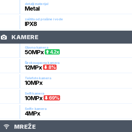
detalji materijal
Metal
zaštita od prašine i vode
IPX8
KAMERE
Glavna kamera
50
MPx
4.2
x
Širokougaona kamera
12
MPx
8
%
Telefoto kamera
10
MPx
Selfi kamera
10
MPx
69
%
Selfi+ kamera
4
MPx
MREŽE