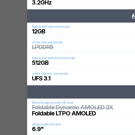
3.2
GHz
kapacitet ram memorije
12
GB
vrsta ram memorije
LPDDR5
kapacitet interne memorije
512
GB
vrsta interne memorije
UFS 3.1
tehnologija izrade ekrana
Foldable Dynamic AMOLED 2X
Foldable LTPO AMOLED
dijagonala ekrana
6.9
"