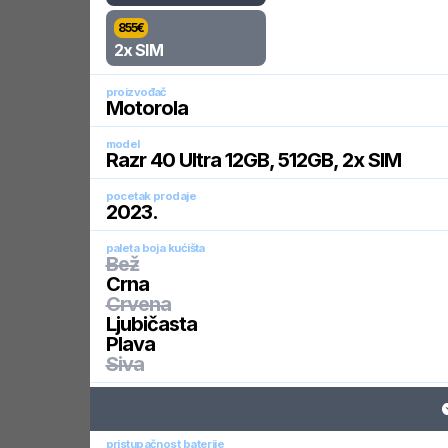
855
€
2x SIM
proizvođač
Motorola
model
Razr 40 Ultra 12GB, 512GB, 2x SIM
pocetak prodaje
2023
.
paleta boja kućišta
Bež
Crna
Crvena
Ljubičasta
Plava
Siva
pristupačnost baterije