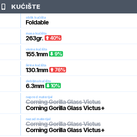
KUĆIŠTE
oblik kućišta
Foldable
masa kućišta
263
gr.
40
%
visina kućišta
155.1
mm
9
%
širina kućišta
130.1
mm
76
%
debljina kućišta
6.3
mm
10
%
napred materijal
Corning Gorilla Glass Victus
Corning Gorilla Glass Victus+
nazad materijal
Corning Gorilla Glass Victus
Corning Gorilla Glass Victus+