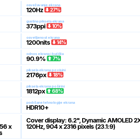
osvežavanje ekrana
120
Hz
27
%
gustina piksela ekrana
373
ppi
10
%
osvetljenost ekrana
1200
nits
14
%
odnos ekrana i kućišta
90.9
%
7
%
piksela ekrana po visini
2176
px
18
%
piksela ekrana po širini
1812
px
68
%
podržane tehnologije ekrana
HDR10+
Cover display: 6.2", Dynamic AMOLED 2X
056 x
120Hz, 904 x 2316 pixels (23.1:9)
s