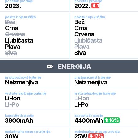
pocetak prodaje
pocetak prodaje
2023
.
2022
.
1
paleta boja kućišta
paleta boja kućišta
Bež
Bež
Crna
Crna
Crvena
Crvena
Ljubičasta
Ljubičasta
Plava
Plava
Siva
Siva
ENERGIJA
pristupačnost baterije
pristupačnost baterije
Neizmenjiva
Neizmenjiva
vrsta tehnologije baterije
vrsta tehnologije baterije
Li-Ion
Li-Ion
Li-Po
Li-Po
kapacitet baterije
kapacitet baterije
3800
mAh
4400
mAh
16
%
maksimalna snaga punjenja
maksimalna snaga punjenja
30
W
25
W
17
%