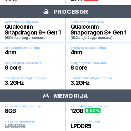
PROCESOR
performanse čipseta
performanse čipseta
Qualcomm
Qualcomm
Snapdragon 8+ Gen 1
Snapdragon 8+ Gen 1
(63% najbržeg procesora)
(63% najbržeg procesora)
preciznost izrade čipa
preciznost izrade čipa
4
nm
4
nm
broj jezgara procesora
broj jezgara procesora
8
core
8
core
maksimalni takt procesora
maksimalni takt procesora
3.2
GHz
3.2
GHz
MEMORIJA
kapacitet ram memorije
kapacitet ram memorije
8
GB
12
GB
50
%
vrsta ram memorije
vrsta ram memorije
LPDDR5
LPDDR5