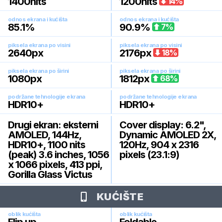
1400
nits
1200
nits
14
%
odnos ekrana i kućišta
odnos ekrana i kućišta
85.1
%
90.9
%
7
%
piksela ekrana po visini
piksela ekrana po visini
2640
px
2176
px
18
%
piksela ekrana po širini
piksela ekrana po širini
1080
px
1812
px
68
%
podržane tehnologije ekrana
podržane tehnologije ekrana
HDR10+
HDR10+
Drugi ekran: eksterni
Cover display: 6.2",
AMOLED, 144Hz,
Dynamic AMOLED 2X,
HDR10+, 1100 nits
120Hz, 904 x 2316
(peak) 3.6 inches, 1056
pixels (23.1:9)
x 1066 pixels, 413 ppi,
Gorilla Glass Victus
KUĆIŠTE
oblik kućišta
oblik kućišta