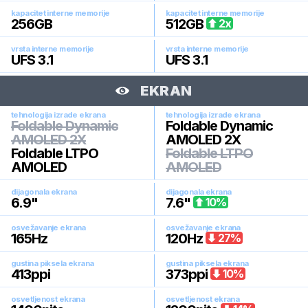
kapacitet interne memorije
kapacitet interne memorije
256
GB
512
GB
2
x
vrsta interne memorije
vrsta interne memorije
UFS 3.1
UFS 3.1
EKRAN
tehnologija izrade ekrana
tehnologija izrade ekrana
Foldable Dynamic
Foldable Dynamic
AMOLED 2X
AMOLED 2X
Foldable LTPO
Foldable LTPO
AMOLED
AMOLED
dijagonala ekrana
dijagonala ekrana
6.9
"
7.6
"
10
%
osvežavanje ekrana
osvežavanje ekrana
165
Hz
120
Hz
27
%
gustina piksela ekrana
gustina piksela ekrana
413
ppi
373
ppi
10
%
osvetljenost ekrana
osvetljenost ekrana