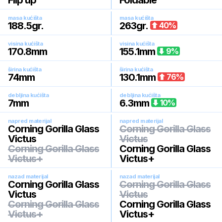
Flip up
Foldable
masa kućišta
masa kućišta
188.5
gr.
263
gr.
40
%
visina kućišta
visina kućišta
170.8
mm
155.1
mm
9
%
širina kućišta
širina kućišta
74
mm
130.1
mm
76
%
debljina kućišta
debljina kućišta
7
mm
6.3
mm
10
%
napred materijal
napred materijal
Corning Gorilla Glass
Corning Gorilla Glass
Victus
Victus
Corning Gorilla Glass
Corning Gorilla Glass
Victus+
Victus+
nazad materijal
nazad materijal
Corning Gorilla Glass
Corning Gorilla Glass
Victus
Victus
Corning Gorilla Glass
Corning Gorilla Glass
Victus+
Victus+