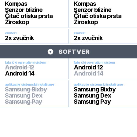
Kompas
Kompas
Senzor blizine
Senzor blizine
Čitač otiska prsta
Čitač otiska prsta
Žiroskop
Žiroskop
emiteri
emiteri
2x zvučnik
2x zvučnik
SOFTVER
fabrički operativni sistem
fabrički operativni sistem
Android 12
Android 12
Android 14
Android 14
aplikacije sistemski instalirane
aplikacije sistemski instalirane
Samsung Bixby
Samsung Bixby
Samsung Dex
Samsung Dex
Samsung Pay
Samsung Pay