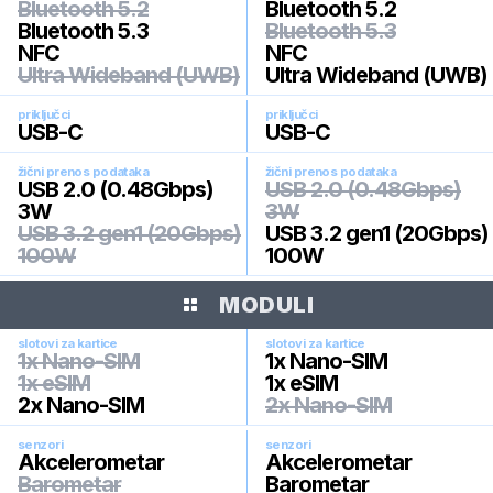
Bluetooth 5.2
Bluetooth 5.2
Bluetooth 5.3
Bluetooth 5.3
NFC
NFC
Ultra Wideband (UWB)
Ultra Wideband (UWB)
priključci
priključci
USB-C
USB-C
žični prenos podataka
žični prenos podataka
USB 2.0 (0.48Gbps)
USB 2.0 (0.48Gbps)
3W
3W
USB 3.2 gen1 (20Gbps)
USB 3.2 gen1 (20Gbps)
100W
100W
MODULI
slotovi za kartice
slotovi za kartice
1x Nano-SIM
1x Nano-SIM
1x eSIM
1x eSIM
2x Nano-SIM
2x Nano-SIM
senzori
senzori
Akcelerometar
Akcelerometar
Barometar
Barometar