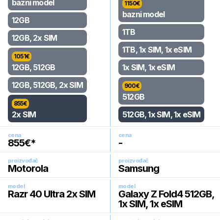
bazni model
1150
€
bazni model
12GB
1TB
12GB, 2x SIM
1TB, 1x SIM, 1x eSIM
1051
€
12GB, 512GB
1x SIM, 1x eSIM
12GB, 512GB, 2x SIM
900
€
512GB
855
€
2x SIM
512GB, 1x SIM, 1x eSIM
cena
cena
855
€*
-
proizvođač
proizvođač
Motorola
Samsung
model
model
Razr 40 Ultra 2x SIM
Galaxy Z Fold4 512GB,
1x SIM, 1x eSIM