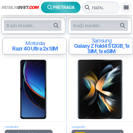
MOBILNI
SVET
.COM
PRETRAGA
Samsung
Motorola
Galaxy Z Fold4
512GB, 1x
Razr 40 Ultra
2x SIM
SIM, 1x eSIM
varijante
varijante