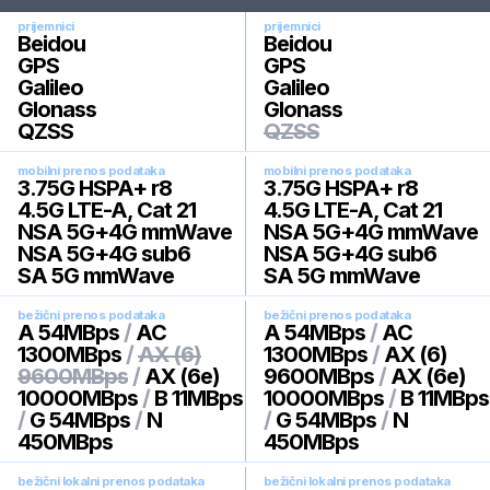
prijemnici
prijemnici
Beidou
Beidou
GPS
GPS
Galileo
Galileo
Glonass
Glonass
QZSS
QZSS
mobilni prenos podataka
mobilni prenos podataka
3.75G HSPA+ r8
3.75G HSPA+ r8
4.5G LTE-A, Cat 21
4.5G LTE-A, Cat 21
NSA 5G+4G mmWave
NSA 5G+4G mmWave
NSA 5G+4G sub6
NSA 5G+4G sub6
SA 5G mmWave
SA 5G mmWave
bežični prenos podataka
bežični prenos podataka
A 54MBps
/
AC
A 54MBps
/
AC
1300MBps
/
AX (6)
1300MBps
/
AX (6)
9600MBps
/
AX (6e)
9600MBps
/
AX (6e)
10000MBps
/
B 11MBps
10000MBps
/
B 11MBps
/
G 54MBps
/
N
/
G 54MBps
/
N
450MBps
450MBps
bežični lokalni prenos podataka
bežični lokalni prenos podataka