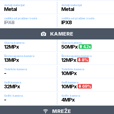
detalji materijal
detalji materijal
Metal
Metal
zaštita od prašine i vode
zaštita od prašine i vode
IPX8
IPX8
KAMERE
Glavna kamera
Glavna kamera
12
MPx
50
MPx
4.2
x
Širokougaona kamera
Širokougaona kamera
13
MPx
12
MPx
8
%
Telefoto kamera
Telefoto kamera
-
10
MPx
Selfi kamera
Selfi kamera
32
MPx
10
MPx
69
%
Selfi+ kamera
Selfi+ kamera
-
4
MPx
MREŽE