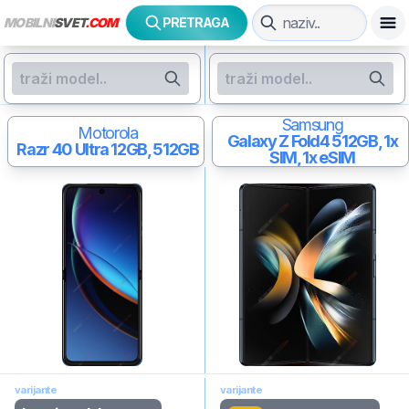
MOBILNI
SVET
.COM
PRETRAGA
Samsung
Motorola
Galaxy Z Fold4
512GB, 1x
Razr 40 Ultra
12GB, 512GB
SIM, 1x eSIM
varijante
varijante