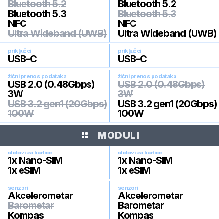
Bluetooth 5.2
Bluetooth 5.2
Bluetooth 5.3
Bluetooth 5.3
NFC
NFC
Ultra Wideband (UWB)
Ultra Wideband (UWB)
priključci
priključci
USB-C
USB-C
žični prenos podataka
žični prenos podataka
USB 2.0 (0.48Gbps)
USB 2.0 (0.48Gbps)
3W
3W
USB 3.2 gen1 (20Gbps)
USB 3.2 gen1 (20Gbps)
100W
100W
MODULI
slotovi za kartice
slotovi za kartice
1x Nano-SIM
1x Nano-SIM
1x eSIM
1x eSIM
senzori
senzori
Akcelerometar
Akcelerometar
Barometar
Barometar
Kompas
Kompas