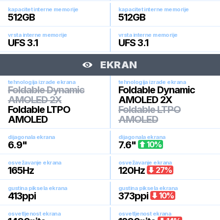
kapacitet interne memorije
kapacitet interne memorije
512
GB
512
GB
vrsta interne memorije
vrsta interne memorije
UFS 3.1
UFS 3.1
EKRAN
tehnologija izrade ekrana
tehnologija izrade ekrana
Foldable Dynamic
Foldable Dynamic
AMOLED 2X
AMOLED 2X
Foldable LTPO
Foldable LTPO
AMOLED
AMOLED
dijagonala ekrana
dijagonala ekrana
6.9
"
7.6
"
10
%
osvežavanje ekrana
osvežavanje ekrana
165
Hz
120
Hz
27
%
gustina piksela ekrana
gustina piksela ekrana
413
ppi
373
ppi
10
%
osvetljenost ekrana
osvetljenost ekrana