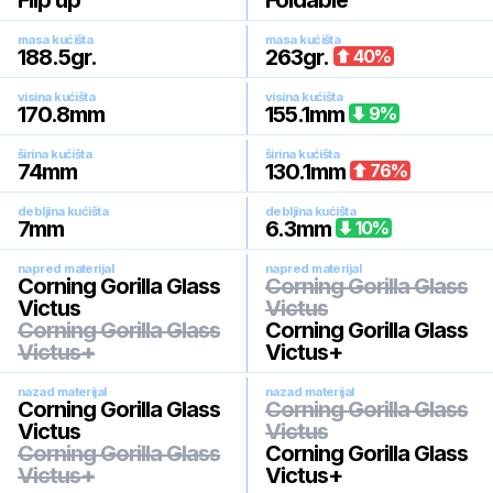
Flip up
Foldable
masa kućišta
masa kućišta
188.5
gr.
263
gr.
40
%
visina kućišta
visina kućišta
170.8
mm
155.1
mm
9
%
širina kućišta
širina kućišta
74
mm
130.1
mm
76
%
debljina kućišta
debljina kućišta
7
mm
6.3
mm
10
%
napred materijal
napred materijal
Corning Gorilla Glass
Corning Gorilla Glass
Victus
Victus
Corning Gorilla Glass
Corning Gorilla Glass
Victus+
Victus+
nazad materijal
nazad materijal
Corning Gorilla Glass
Corning Gorilla Glass
Victus
Victus
Corning Gorilla Glass
Corning Gorilla Glass
Victus+
Victus+