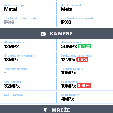
detalji materijal
detalji materijal
Metal
Metal
zaštita od prašine i vode
zaštita od prašine i vode
IPX8
IPX8
KAMERE
Glavna kamera
Glavna kamera
12
MPx
50
MPx
4.2
x
Širokougaona kamera
Širokougaona kamera
13
MPx
12
MPx
8
%
Telefoto kamera
Telefoto kamera
-
10
MPx
Selfi kamera
Selfi kamera
32
MPx
10
MPx
69
%
Selfi+ kamera
Selfi+ kamera
-
4
MPx
MREŽE