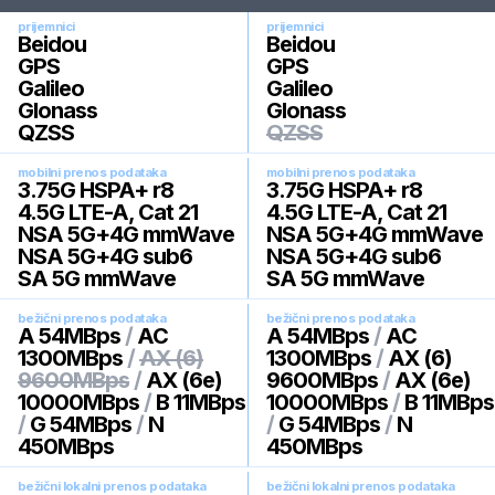
prijemnici
prijemnici
Beidou
Beidou
GPS
GPS
Galileo
Galileo
Glonass
Glonass
QZSS
QZSS
mobilni prenos podataka
mobilni prenos podataka
3.75G HSPA+ r8
3.75G HSPA+ r8
4.5G LTE-A, Cat 21
4.5G LTE-A, Cat 21
NSA 5G+4G mmWave
NSA 5G+4G mmWave
NSA 5G+4G sub6
NSA 5G+4G sub6
SA 5G mmWave
SA 5G mmWave
bežični prenos podataka
bežični prenos podataka
A 54MBps
/
AC
A 54MBps
/
AC
1300MBps
/
AX (6)
1300MBps
/
AX (6)
9600MBps
/
AX (6e)
9600MBps
/
AX (6e)
10000MBps
/
B 11MBps
10000MBps
/
B 11MBps
/
G 54MBps
/
N
/
G 54MBps
/
N
450MBps
450MBps
bežični lokalni prenos podataka
bežični lokalni prenos podataka