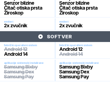
Senzor blizine
Senzor blizine
Čitač otiska prsta
Čitač otiska prsta
Žiroskop
Žiroskop
emiteri
emiteri
2x zvučnik
2x zvučnik
SOFTVER
fabrički operativni sistem
fabrički operativni sistem
Android 12
Android 12
Android 14
Android 14
aplikacije sistemski instalirane
aplikacije sistemski instalirane
Samsung Bixby
Samsung Bixby
Samsung Dex
Samsung Dex
Samsung Pay
Samsung Pay