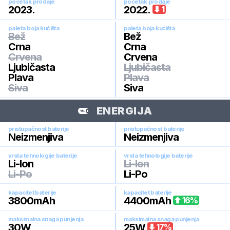
pocetak prodaje
pocetak prodaje
2023
.
2022
.
1
paleta boja kućišta
paleta boja kućišta
Bež
Bež
Crna
Crna
Crvena
Crvena
Ljubičasta
Ljubičasta
Plava
Plava
Siva
Siva
ENERGIJA
pristupačnost baterije
pristupačnost baterije
Neizmenjiva
Neizmenjiva
vrsta tehnologije baterije
vrsta tehnologije baterije
Li-Ion
Li-Ion
Li-Po
Li-Po
kapacitet baterije
kapacitet baterije
3800
mAh
4400
mAh
16
%
maksimalna snaga punjenja
maksimalna snaga punjenja
30
W
25
W
17
%