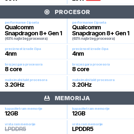
PROCESOR
performanse čipseta
performanse čipseta
Qualcomm
Qualcomm
Snapdragon 8+ Gen 1
Snapdragon 8+ Gen 1
(63% najbržeg procesora)
(63% najbržeg procesora)
preciznost izrade čipa
preciznost izrade čipa
4
nm
4
nm
broj jezgara procesora
broj jezgara procesora
8
core
8
core
maksimalni takt procesora
maksimalni takt procesora
3.2
GHz
3.2
GHz
MEMORIJA
kapacitet ram memorije
kapacitet ram memorije
12
GB
12
GB
vrsta ram memorije
vrsta ram memorije
LPDDR5
LPDDR5