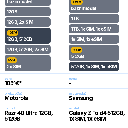
bazni model
1150
€
bazni model
12GB
1TB
12GB, 2x SIM
1TB, 1x SIM, 1x eSIM
1051
€
12GB, 512GB
1x SIM, 1x eSIM
12GB, 512GB, 2x SIM
900
€
512GB
855
€
2x SIM
512GB, 1x SIM, 1x eSIM
cena
cena
1051
€*
-
proizvođač
proizvođač
Motorola
Samsung
model
model
Razr 40 Ultra 12GB,
Galaxy Z Fold4 512GB,
512GB
1x SIM, 1x eSIM