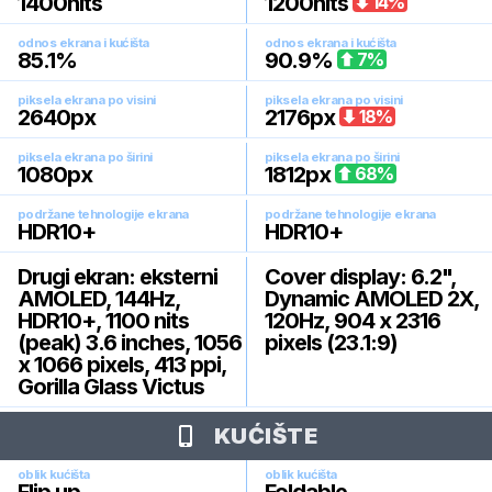
1400
nits
1200
nits
14
%
odnos ekrana i kućišta
odnos ekrana i kućišta
85.1
%
90.9
%
7
%
piksela ekrana po visini
piksela ekrana po visini
2640
px
2176
px
18
%
piksela ekrana po širini
piksela ekrana po širini
1080
px
1812
px
68
%
podržane tehnologije ekrana
podržane tehnologije ekrana
HDR10+
HDR10+
Drugi ekran: eksterni
Cover display: 6.2",
AMOLED, 144Hz,
Dynamic AMOLED 2X,
HDR10+, 1100 nits
120Hz, 904 x 2316
(peak) 3.6 inches, 1056
pixels (23.1:9)
x 1066 pixels, 413 ppi,
Gorilla Glass Victus
KUĆIŠTE
oblik kućišta
oblik kućišta