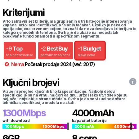
Kriterijumi
Vrlo zahtevni set kriterijuma grupisanih u tri kategorije interesovanja
kupaca. Vrlo laka identifikacija "slabih tačaka". Ukoliko je neka od
opcija obojena crvenom bojom, to znači da ne zadovoljava kriterijum te
kategorije mobilnih telefona. Svrha je da ukaže na nedostatak
očekivane funkcionalnosti u specifičnom segmentu.
-
9
Top
-
2
Best Buy
-
1
Budget
top performanse
performanse/cena
niska cena
Nema
Početak prodaje
2024
(već:
2017
)
Ključni brojevi
Vizuelni pregled ključnih brojki specifikacije. Najbolji delovi
specifikacije su na vrhu, najgori da dnu. Brzo i lako utvrdite koje su
najjače i najslabije strane modela. Svrha je da se vizuelno dočara
tehnička specifikacija modela na skali.
1300
Mbps
4000
mAh
wifi download
kapacitet baterije
100
Mbps
1000
Mbps
2000
mAh
4000
mAh
6
GB
8
core