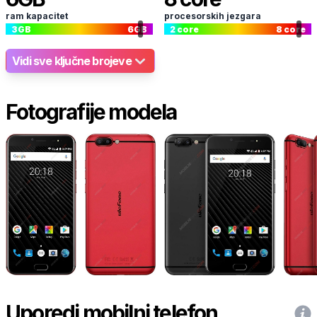
ram kapacitet
procesorskih jezgara
3
GB
6
GB
2
core
8
core
Vidi sve ključne brojeve
Fotografije modela
Uporedi mobilni telefon