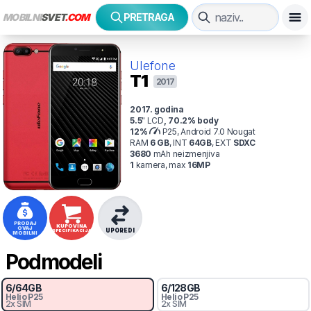
MOBILNI
SVET
.COM
PRETRAGA
Ulefone
T1
2017
2017
. godina
5.5
"
LCD
,
70.2
% body
12
%
P25, Android 7.0 Nougat
RAM
6
GB
,
INT
64
GB
,
EXT
SDXC
3680
mAh
neizmenjiva
1
kamer
a
, max
16
MP
PRODAJ
KUPOVINA
OVAJ
UPOREDI
SPECIFIKACIJA
MOBILNI
Podmodeli
6
/
64
GB
6
/
128
GB
Helio
P25
Helio
P25
2x SIM
2x SIM