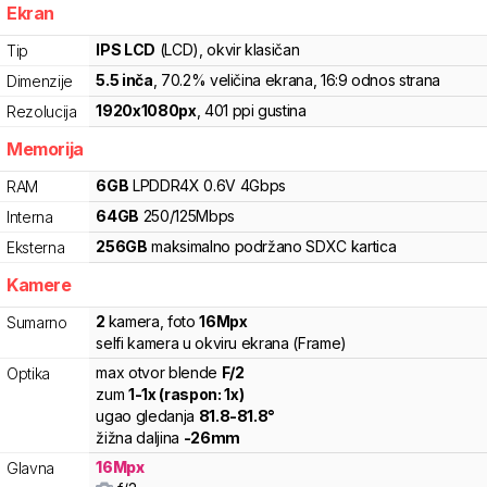
Ekran
IPS LCD
(LCD)
, okvir klasičan
Tip
5.5
inča
, 70.2% veličina ekrana
, 16:9 odnos strana
Dimenzije
1920
x
1080
px
,
401
ppi gustina
Rezolucija
Memorija
6
GB
LPDDR4X
0.6V
4
Gbps
RAM
64
GB
250
/
125
Mbps
Interna
256
GB
maksimalno podržano
SDXC
kartica
Eksterna
Kamere
2
kamera
,
foto
16
Mpx
Sumarno
selfi kamera u okviru ekrana (Frame)
max otvor blende
F/
2
Optika
zum
1
-
1
x (raspon:
1
x)
ugao gledanja
81.8
-
81.8
°
žižna daljina
-
26
mm
16
Mpx
Glavna