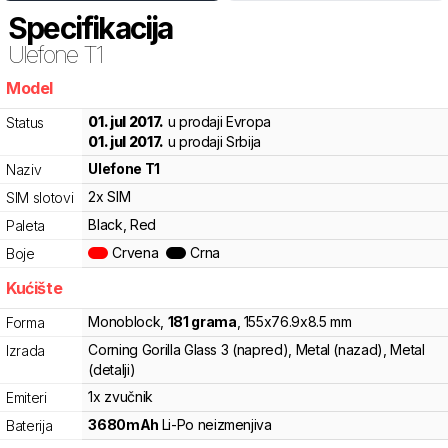
Specifikacija
Ulefone
T1
Model
082ab
01. jul 2017.
u prodaji Evropa
Status
01. jul 2017.
u prodaji Srbija
Ulefone
T1
Naziv
2x SIM
SIM slotovi
Black, Red
Paleta
Crvena
Crna
Boje
Kućište
Monoblock
,
181
grama
,
155
x
76.9
x
8.5
mm
Forma
Corning Gorilla Glass 3 (napred), Metal (nazad), Metal
Izrada
(detalji)
1x zvučnik
Emiteri
3680
mAh
Li-Po
neizmenjiva
Baterija