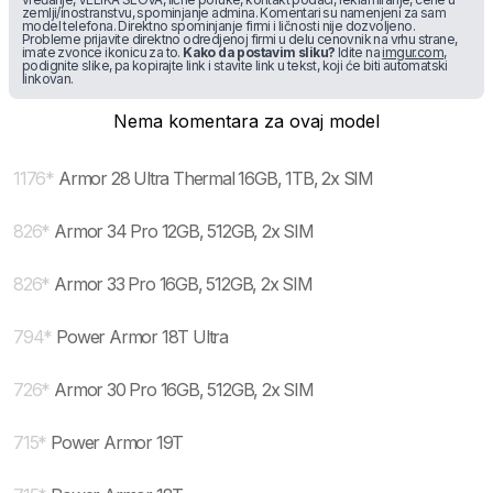
zemlji/inostranstvu, spominjanje admina. Komentari su namenjeni za sam
model telefona. Direktno spominjanje firmi i ličnosti nije dozvoljeno.
Probleme prijavite direktno odredjenoj firmi u delu cenovnik na vrhu strane,
imate zvonce ikonicu za to.
Kako da postavim sliku?
Idite na
imgur.com
,
podignite slike, pa kopirajte link i stavite link u tekst, koji će biti automatski
linkovan.
Nema komentara za ovaj model
1176
*
Armor 28 Ultra Thermal 16GB, 1TB, 2x SIM
826
*
Armor 34 Pro 12GB, 512GB, 2x SIM
826
*
Armor 33 Pro 16GB, 512GB, 2x SIM
794
*
Power Armor 18T Ultra
726
*
Armor 30 Pro 16GB, 512GB, 2x SIM
715
*
Power Armor 19T