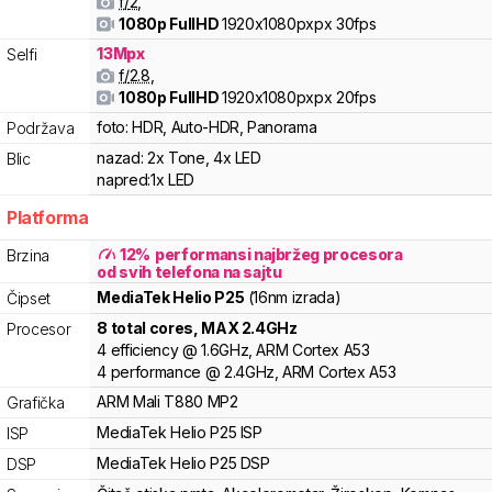
f/
2
,
1080p FullHD
1920x1080pxpx
30fps
13
Mpx
Selfi
f/
2.8
,
1080p FullHD
1920x1080pxpx
20fps
foto:
HDR, Auto-HDR, Panorama
Podržava
nazad:
2x Tone, 4x LED
Blic
napred:
1x LED
Platforma
12
%
performansi najbržeg procesora
Brzina
od svih telefona na sajtu
MediaTek
Helio
P25
(16nm izrada)
Čipset
8
total cores
, MAX
2.4
GHz
Procesor
4
efficiency
@
1.6
GHz,
ARM
Cortex
A53
4
performance
@
2.4
GHz,
ARM
Cortex
A53
ARM
Mali
T880 MP2
Grafička
MediaTek
Helio
P25 ISP
ISP
MediaTek
Helio
P25 DSP
DSP