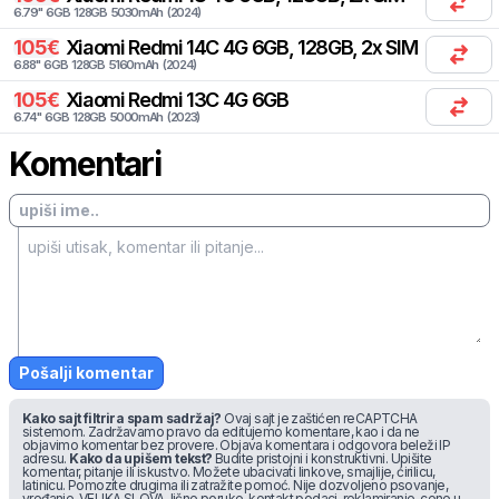
6.79
"
6
GB
128
GB
5030
mAh
(
2024
)
105
€
Xiaomi
Redmi 14C 4G 6GB, 128GB, 2x SIM
6.88
"
6
GB
128
GB
5160
mAh
(
2024
)
105
€
Xiaomi
Redmi 13C 4G 6GB
6.74
"
6
GB
128
GB
5000
mAh
(
2023
)
Komentari
Pošalji komentar
Kako sajt filtrira spam sadržaj?
Ovaj sajt je zaštićen reCAPTCHA
sistemom. Zadržavamo pravo da editujemo komentare, kao i da ne
objavimo komentar bez provere. Objava komentara i odgovora beleži IP
adresu.
Kako da upišem tekst?
Budite pristojni i konstruktivni. Upišite
komentar, pitanje ili iskustvo. Možete ubacivati linkove, smajlije, ćirilicu,
latinicu. Pomozite drugima ili zatražite pomoć. Nije dozvoljeno psovanje,
vređanje, VELIKA SLOVA, lične poruke, kontakt podaci, reklamiranje, cene u