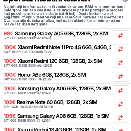
Najjeftiniji telefoni sa istim ili većim ekranom, RAM-om, memorijom i
baterijom. Smisao ove liste je da ukaže kupcu na postojanje modela
koji po ovih par karateristika je isti ili bolji. Dosta korisnika traži
najjeftiniji mobilni telefon koji ima samo ove bazične parametre iste.
Ova lista nije duboka analiza, već način uštede korisnicima koji ne
prave razliku u detaljima.
98
€
Samsung
Galaxy A05 6GB, 128GB, 2x SIM
6.7
"
6
GB
128
GB
5000
mAh
(
2023
)
100
€
Xiaomi
Redmi Note 11 Pro 4G 6GB, 64GB, 2x SIM
6.67
"
6
GB
64
GB
5000
mAh
(
2022
)
100
€
Xiaomi
Redmi 12C 6GB, 128GB, 2x SIM
6.71
"
6
GB
128
GB
5000
mAh
(
2023
)
100
€
Honor
X6c 6GB, 128GB, 2x SIM
6.61
"
6
GB
128
GB
5300
mAh
(
2025
)
100
€
Samsung
Galaxy A06 6GB, 128GB, 2x SIM
6.7
"
6
GB
128
GB
5000
mAh
(
2024
)
102
€
Realme
Note 60 6GB, 128GB, 2x SIM
6.74
"
6
GB
128
GB
5000
mAh
(
2024
)
105
€
Samsung
Galaxy A06 6GB, 128GB, 1x SIM
6.7
"
6
GB
128
GB
5000
mAh
(
2024
)
105
€
Xiaomi
Redmi 13 4G 6GB, 128GB, 2x SIM