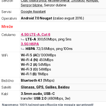
Čitač otiska prsta
,
Akcelerometar
,
Žiroskop
,
Kompas
,
Senzori
Senzor blizine
,
Senzor dubine
Google Assistant
Servisi
Android 7.0 Nougat
(izašao
avgust 2016.
)
Operativni
Mreže
4.5G LTE-A, Cat 6
Celularno
LTE-A
300
/50
Mbps
, ping 5ms
3.5G HSPA
HSPA
7.2
/3.6
Mbps
, ping 100ms
Wi-Fi
5
(
AC
)
1300
MBps
WiFi
Wi-Fi
4
(
N
)
450
MBps
Wi-Fi
2
(
A
)
54
MBps
Wi-Fi
3
(
G
)
54
MBps
Wi-Fi
1
(
B
)
11
MBps
Bluetooth 4.1
(1Mbps)
Bežično
Glonass
,
GPS
,
Galileo
,
Beidou
Sateliti
3.5mm audio, USB-C
Kabl
transfer:
USB 2.0
(
480Mbps,
3w
)
Napomena: 100% tačnost specifkacije nije moguće garantovati!