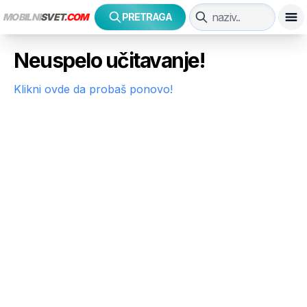
MOBILNI
SVET
.COM
PRETRAGA
Neuspelo učitavanje!
Klikni ovde da probaš ponovo!