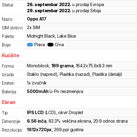
26. septembar 2022.
u prodaji Evropa
Status
29. septembar 2022.
u prodaji Srbija
Oppo
A17
Naziv
2x SIM
SIM slotovi
Midnight Black, Lake Blue
Paleta
Plava
Crna
Boje
Kućište
Monoblock
,
189
grama
,
164.2
x
75.6
x
8.3
mm
Forma
Staklo (napred), Plastika (nazad), Plastika (detalji)
Izrada
1x zvučnik
Emiteri
5000
mAh
Li-Po
neizmenjiva
Baterija
Ekran
IPS LCD
(LCD)
, okvir Droplet
Tip
6.56
inča
, 83.3% veličina ekrana
, 20:9 odnos strana
Dimenzije
1612
x
720
px
,
269
ppi gustina
Rezolucija