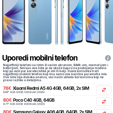
Uporedi mobilni telefon
Najjeftiniji telefoni sa istim ili većim ekranom, RAM-om, memorijom i
baterijom. Smisao ove liste je da ukaže kupcu na postojanje modela
koji po ovih par karateristika je isti ili bolji. Dosta korisnika traži
najjeftiniji mobilni telefon koji ima samo ove bazične parametre iste.
Ova lista nije duboka analiza, već način uštede korisnicima koji ne
prave razliku u detaljima.
76
€
Xiaomi
Redmi A5 4G 4GB, 64GB, 2x SIM
6.88
"
4
GB
64
GB
5200
mAh
(
2025
)
80
€
Poco
C40 4GB, 64GB
6.71
"
4
GB
64
GB
6000
mAh
(
2022
)
80
€
Samsung
Galaxy A06 4GB, 64GB, 2x SIM