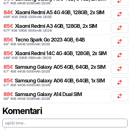
6.7
"
4
GB
64
GB
5000
mAh
(
2024
)
84
€
Xiaomi
Redmi A5 4G 4GB, 128GB, 2x SIM
6.88
"
4
GB
128
GB
5200
mAh
(
2025
)
85
€
Xiaomi
Redmi A3 4GB, 128GB, 2x SIM
6.71
"
4
GB
128
GB
5000
mAh
(
2024
)
85
€
Tecno
Spark Go 2023 4GB, 64B
6.6
"
4
GB
64
GB
5000
mAh
(
2023
)
85
€
Xiaomi
Redmi 14C 4G 4GB, 128GB, 2x SIM
6.88
"
4
GB
128
GB
5160
mAh
(
2024
)
85
€
Samsung
Galaxy A05 4GB, 64GB, 2x SIM
6.7
"
4
GB
64
GB
5000
mAh
(
2023
)
85
€
Samsung
Galaxy A06 4GB, 64GB, 1x SIM
6.7
"
4
GB
64
GB
5000
mAh
(
2024
)
88
€
Samsung
Galaxy A14 Dual SIM
6.6
"
4
GB
64
GB
5000
mAh
(
2023
)
Komentari