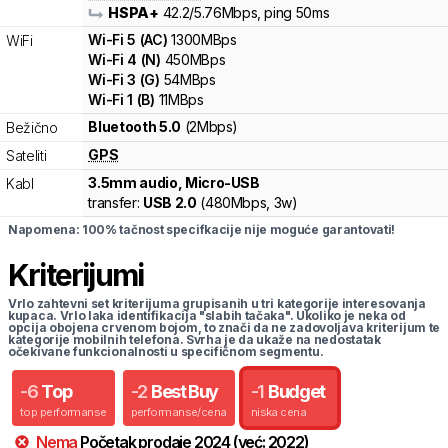
HSPA+
42.2
/5.76
Mbps
, ping 50ms
Wi-Fi
5
(
AC
)
1300
MBps
WiFi
Wi-Fi
4
(
N
)
450
MBps
Wi-Fi
3
(
G
)
54
MBps
Wi-Fi
1
(
B
)
11
MBps
Bluetooth 5.0
(2Mbps)
Bežično
GPS
Sateliti
3.5mm audio, Micro-USB
Kabl
transfer:
USB 2.0
(
480Mbps,
3w
)
Napomena: 100% tačnost specifkacije nije moguće garantovati!
Kriterijumi
Vrlo zahtevni set kriterijuma grupisanih u tri kategorije interesovanja
kupaca. Vrlo laka identifikacija "slabih tačaka". Ukoliko je neka od
opcija obojena crvenom bojom, to znači da ne zadovoljava kriterijum te
kategorije mobilnih telefona. Svrha je da ukaže na nedostatak
očekivane funkcionalnosti u specifičnom segmentu.
-
6
Top
-
2
Best Buy
-
1
Budget
top performanse
performanse/cena
niska cena
Nema
Početak prodaje
2024
(već:
2022
)