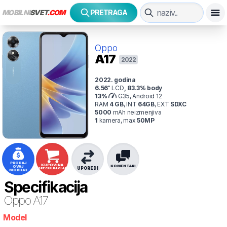
MOBILNI
SVET
.COM
PRETRAGA
Oppo
A17
2022
2022
. godina
6.56
"
LCD
,
83.3
% body
13
%
G35, Android 12
RAM
4
GB
,
INT
64
GB
,
EXT
SDXC
5000
mAh
neizmenjiva
1
kamer
a
, max
50
MP
PRODAJ
KUPOVINA
KOMENTARI
OVAJ
UPOREDI
SPECIFIKACIJA
MOBILNI
Specifikacija
Oppo
A17
Model
7rz21