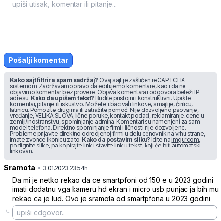
Pošalji komentar
Kako sajt filtrira spam sadržaj?
Ovaj sajt je zaštićen reCAPTCHA
sistemom. Zadržavamo pravo da editujemo komentare, kao i da ne
objavimo komentar bez provere. Objava komentara i odgovora beleži IP
adresu.
Kako da upišem tekst?
Budite pristojni i konstruktivni. Upišite
komentar, pitanje ili iskustvo. Možete ubacivati linkove, smajlije, ćirilicu,
latinicu. Pomozite drugima ili zatražite pomoć. Nije dozvoljeno psovanje,
vređanje, VELIKA SLOVA, lične poruke, kontakt podaci, reklamiranje, cene u
zemlji/inostranstvu, spominjanje admina. Komentari su namenjeni za sam
model telefona. Direktno spominjanje firmi i ličnosti nije dozvoljeno.
Probleme prijavite direktno odredjenoj firmi u delu cenovnik na vrhu strane,
imate zvonce ikonicu za to.
Kako da postavim sliku?
Idite na
imgur.com
,
podignite slike, pa kopirajte link i stavite link u tekst, koji će biti automatski
linkovan.
Sramota
•
rkk9n2x9zx9hwqfy606s
3.01.2023 23:54h
Da mi je netko rekao da ce smartpfoni od 150 e u 2023 godini
imati dodatnu vga kameru hd ekran i micro usb punjac ja bih mu
rekao da je lud. Ovo je sramota od smartpfona u 2023 godini