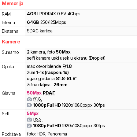
Memorija
4
GB
LPDDR4X
0.6V
4
Gbps
RAM
64
GB
250
/
125
Mbps
Interna
SDXC
kartica
Eksterna
Kamere
2
kamera
,
foto
50
Mpx
Sumarno
selfi kamera uski usek u ekranu (Droplet)
max otvor blende
F/
1.8
Optika
zum
1
-
1
x (raspon:
1
x)
ugao gledanja
81.8
-
81.8
°
žižna daljina
-
26
mm
50
Mpx
PDAF
Glavna
f/
1.8
,
1080p FullHD
1920x1080pxpx
30fps
5
Mpx
Selfi
f/
2.2
,
1080p FullHD
1920x1080pxpx
30fps
foto:
HDR, Panorama
Podržava