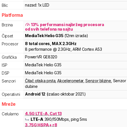
nazad:
1x LED
Blic
Platforma
13
%
performansi najbržeg procesora
Brzina
od svih telefona na sajtu
MediaTek
Helio
G35
(12nm izrada)
Čipset
8
total cores
, MAX
2.3
GHz
Procesor
8
performance
@
2.3
GHz,
ARM
Cortex
A53
PowerVR
GE8320
Grafička
MediaTek
Helio
G35
ISP
MediaTek
Helio
G35
DSP
Čitač otiska prsta
,
Akcelerometar
,
Senzor blizine
,
Senzor
Senzori
dubine
Android 12
(izašao
oktobar 2021.
)
Operativni
Mreže
4.5G LTE-A, Cat 13
Celularno
LTE-A
390
/150
Mbps
, ping 5ms
3.75G HSPA+ r8