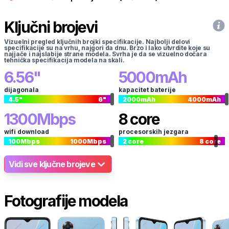
Ključni brojevi
Vizuelni pregled ključnih brojki specifikacije. Najbolji delovi
specifikacije su na vrhu, najgori da dnu. Brzo i lako utvrdite koje su
najjače i najslabije strane modela. Svrha je da se vizuelno dočara
tehnička specifikacija modela na skali.
6.56
"
5000
mAh
dijagonala
kapacitet baterije
4.5
"
6
"
2000
mAh
4000
mAh
1300
Mbps
8
core
wifi download
procesorskih jezgara
100
Mbps
1000
Mbps
2
core
8
core
Vidi sve ključne brojeve
Fotografije modela