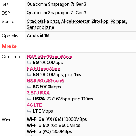
Qualcomm
Snapragon 7s Gen3
ISP
Qualcomm
Snapragon 7s Gen3
DSP
Čitač otiska prsta
,
Akcelerometar
,
Žiroskop
,
Kompas
,
Senzori
Senzor blizine
Android 16
Operativni
Mreže
NSA 5G+4G mmWave
Celularno
5G
10000
Mbps
SA 5G mmWave
5G
10000
Mbps
, ping 1ms
NSA 5G+4G sub6
5G
5000
Mbps
3.5G HSPA
HSPA
7.2
/3.6
Mbps
, ping 100ms
4G LTE
LTE
Mbps
Wi-Fi
6e
(
AX (6e)
)
10000
MBps
WiFi
Wi-Fi
6
(
AX (6)
)
9600
MBps
Wi-Fi
5
(
AC
)
1300
MBps