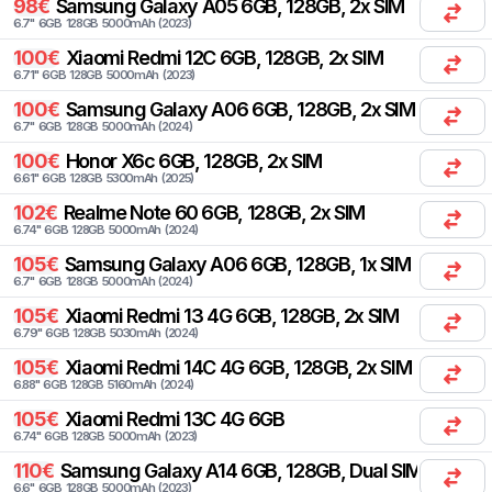
98
€
Samsung
Galaxy A05 6GB, 128GB, 2x SIM
6.7
"
6
GB
128
GB
5000
mAh
(
2023
)
100
€
Xiaomi
Redmi 12C 6GB, 128GB, 2x SIM
6.71
"
6
GB
128
GB
5000
mAh
(
2023
)
100
€
Samsung
Galaxy A06 6GB, 128GB, 2x SIM
6.7
"
6
GB
128
GB
5000
mAh
(
2024
)
100
€
Honor
X6c 6GB, 128GB, 2x SIM
6.61
"
6
GB
128
GB
5300
mAh
(
2025
)
102
€
Realme
Note 60 6GB, 128GB, 2x SIM
6.74
"
6
GB
128
GB
5000
mAh
(
2024
)
105
€
Samsung
Galaxy A06 6GB, 128GB, 1x SIM
6.7
"
6
GB
128
GB
5000
mAh
(
2024
)
105
€
Xiaomi
Redmi 13 4G 6GB, 128GB, 2x SIM
6.79
"
6
GB
128
GB
5030
mAh
(
2024
)
105
€
Xiaomi
Redmi 14C 4G 6GB, 128GB, 2x SIM
6.88
"
6
GB
128
GB
5160
mAh
(
2024
)
105
€
Xiaomi
Redmi 13C 4G 6GB
6.74
"
6
GB
128
GB
5000
mAh
(
2023
)
110
€
Samsung
Galaxy A14 6GB, 128GB, Dual SIM
6.6
"
6
GB
128
GB
5000
mAh
(
2023
)