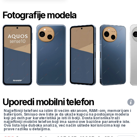
Fotografije modela
Uporedi mobilni telefon
Najjeftiniji telefoni sa istim ili većim ekranom, RAM-om, memorijom i
baterijom. Smisao ove liste je da ukaže kupcu na postojanje modela
koji po ovih par karateristika je isti ili bolji. Dosta korisnika traži
najjeftiniji mobilni telefon koji ima samo ove bazične parametre iste.
Ova lista nije duboka analiza, već način uštede korisnicima koji ne
prave razliku u detaljima.