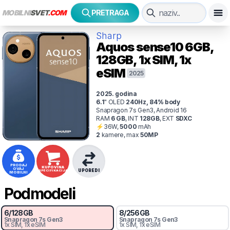
MOBILNI
SVET
.COM
PRETRAGA
Sharp
Aquos sense10
6GB,
128GB, 1x SIM, 1x
eSIM
2025
2025
. godina
6.1
"
OLED
240
Hz
,
84
% body
Snapragon 7s Gen3, Android 16
RAM
6
GB
,
INT
128
GB
,
EXT
SDXC
⚡
36
W,
5000
mAh
2
kamer
e
, max
50
MP
PRODAJ
KUPOVINA
OVAJ
UPOREDI
SPECIFIKACIJA
MOBILNI
Podmodeli
6
/
128
GB
8
/
256
GB
Snapragon 7s Gen3
Snapragon 7s Gen3
1x SIM
, 1x eSIM
1x SIM
, 1x eSIM