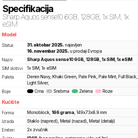
Specifikacija
Sharp
Aquos sense10 6GB, 128GB, 1x SIM, 1x
eSIM
Model
bbw
31. oktobar 2025.
najavljen
Status
16. novembar 2025.
u prodaji Evropa
Sharp
Aquos sense10 6GB, 128GB, 1x SIM, 1x eSIM
Naziv
1x SIM
, 1x eSIM
SIM slotovi
Denim Navy, Khaki Green, Pale Pink, Pale Mint, Full Black,
Paleta
Light Silver,
Crna
Srebrna
Zelena
Roze
Boje
Kućište
Monoblock
,
166
grama
,
149
x
73
x
8.9
mm
Forma
Staklo (napred), Metal (nazad), Metal (detalji)
Izrada
2x zvučnik
Emiteri