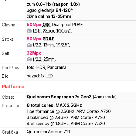
zum
0.6
-
1.1
x (raspon:
1.8
x)
ugao gledanja
84
-
120
°
žižna daljina
13
-
25
mm
50
Mpx
OIS
,
Dual-pixel PDAF
Glavna
f/
1.9
,
23
mm
,
1/
1/1.55
"
,
50
Mpx
PDAF
Široka
f/
2.2
,
13
mm
,
1/
1/2.5
"
,
32
Mpx
Selfi
f/
2.2
,
25
mm
,
foto:
HDR, Panorama
Podržava
nazad:
1x LED
Blic
Platforma
Qualcomm
Snapragon 7s Gen3
(4nm izrada)
Čipset
8
total cores
, MAX
2.5
GHz
Procesor
1
performance
@
2.5
GHz,
ARM
Cortex
A720
3
balanced
@
2.4
GHz,
ARM
Cortex
A720
4
efficiency
@
1.8
GHz,
ARM
Cortex
A520
Qualcomm
Adreno
710
Grafička