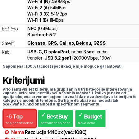
Wi-Fi
4
(
N
)
450
MBps
Wi-Fi
2
(
A
)
54
MBps
Wi-Fi
3
(
G
)
54
MBps
Wi-Fi
1
(
B
)
11
MBps
NFC
(0.4Mbps)
Bežično
Bluetooth 5.2
Glonass
,
GPS
,
Galileo
,
Beidou
,
QZSS
Sateliti
USB-C, DisplayPort
, nema 3.5mm audio
Kabl
transfer:
USB 3.2 gen1
(
20000Mbps,
100w
)
Napomena: 100% tačnost specifkacije nije moguće garantovati!
Kriterijumi
Vrlo zahtevni set kriterijuma grupisanih u tri kategorije interesovanja
kupaca. Vrlo laka identifikacija "slabih tačaka". Ukoliko je neka od
opcija obojena crvenom bojom, to znači da ne zadovoljava kriterijum te
kategorije mobilnih telefona. Svrha je da ukaže na nedostatak
očekivane funkcionalnosti u specifičnom segmentu.
-
6
Top
Best Buy
Budget
top performanse
performanse/cena
niska cena
Nema
Rezolucija
1440
px
(već:
1080
)