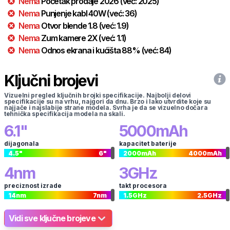
Nema
Početak prodaje
2026
(već:
2025
)
Nema
Punjenje kabl
40
W
(već:
36
)
Nema
Otvor blende
1.8
(već:
1.9
)
Nema
Zum kamere
2
X
(već:
1.1
)
Nema
Odnos ekrana i kućišta
88
%
(već:
84
)
Ključni brojevi
Vizuelni pregled ključnih brojki specifikacije. Najbolji delovi
specifikacije su na vrhu, najgori da dnu. Brzo i lako utvrdite koje su
najjače i najslabije strane modela. Svrha je da se vizuelno dočara
tehnička specifikacija modela na skali.
6.1
"
5000
mAh
dijagonala
kapacitet baterije
4.5
"
6
"
2000
mAh
4000
mAh
4
nm
3
GHz
preciznost izrade
takt procesora
14
nm
7
nm
1.5
GHz
2.5
GHz
Vidi sve ključne brojeve