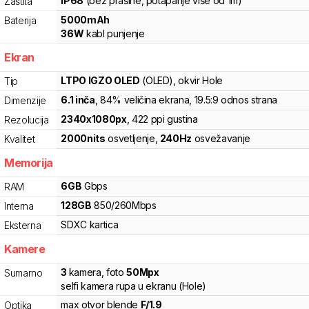
IP68
(bez prašine, potapanje više od 1m)
Zaštita
5000
mAh
Baterija
36
W
kabl punjenje
Ekran
LTPO IGZO OLED
(OLED)
, okvir Hole
Tip
6.1
inča
, 84% veličina ekrana
, 19.5:9 odnos strana
Dimenzije
2340
x
1080
px
,
422
ppi gustina
Rezolucija
2000
nits
osvetljenje
,
240
Hz
osvežavanje
Kvalitet
Memorija
6
GB
Gbps
RAM
128
GB
850
/
260
Mbps
Interna
SDXC
kartica
Eksterna
Kamere
3
kamera
,
foto
50
Mpx
Sumarno
selfi kamera rupa u ekranu (Hole)
max otvor blende
F/
1.9
Optika