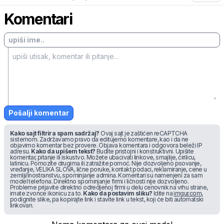
Komentari
Pošalji komentar
Kako sajt filtrira spam sadržaj?
Ovaj sajt je zaštićen reCAPTCHA
sistemom. Zadržavamo pravo da editujemo komentare, kao i da ne
objavimo komentar bez provere. Objava komentara i odgovora beleži IP
adresu.
Kako da upišem tekst?
Budite pristojni i konstruktivni. Upišite
komentar, pitanje ili iskustvo. Možete ubacivati linkove, smajlije, ćirilicu,
latinicu. Pomozite drugima ili zatražite pomoć. Nije dozvoljeno psovanje,
vređanje, VELIKA SLOVA, lične poruke, kontakt podaci, reklamiranje, cene u
zemlji/inostranstvu, spominjanje admina. Komentari su namenjeni za sam
model telefona. Direktno spominjanje firmi i ličnosti nije dozvoljeno.
Probleme prijavite direktno odredjenoj firmi u delu cenovnik na vrhu strane,
imate zvonce ikonicu za to.
Kako da postavim sliku?
Idite na
imgur.com
,
podignite slike, pa kopirajte link i stavite link u tekst, koji će biti automatski
linkovan.