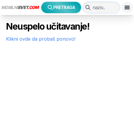
MOBILNI
SVET
.COM
PRETRAGA
Neuspelo učitavanje!
Klikni ovde da probaš ponovo!