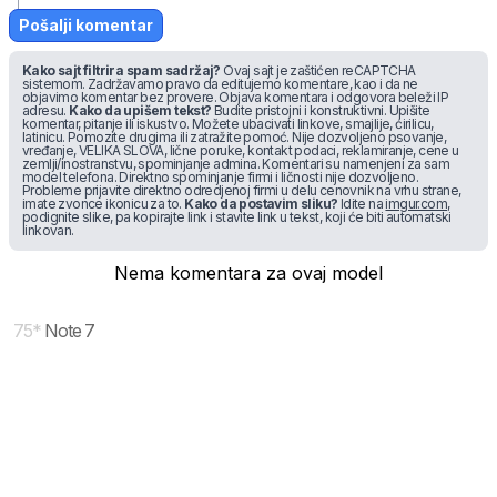
Pošalji komentar
Kako sajt filtrira spam sadržaj?
Ovaj sajt je zaštićen reCAPTCHA
sistemom. Zadržavamo pravo da editujemo komentare, kao i da ne
objavimo komentar bez provere. Objava komentara i odgovora beleži IP
adresu.
Kako da upišem tekst?
Budite pristojni i konstruktivni. Upišite
komentar, pitanje ili iskustvo. Možete ubacivati linkove, smajlije, ćirilicu,
latinicu. Pomozite drugima ili zatražite pomoć. Nije dozvoljeno psovanje,
vređanje, VELIKA SLOVA, lične poruke, kontakt podaci, reklamiranje, cene u
zemlji/inostranstvu, spominjanje admina. Komentari su namenjeni za sam
model telefona. Direktno spominjanje firmi i ličnosti nije dozvoljeno.
Probleme prijavite direktno odredjenoj firmi u delu cenovnik na vrhu strane,
imate zvonce ikonicu za to.
Kako da postavim sliku?
Idite na
imgur.com
,
podignite slike, pa kopirajte link i stavite link u tekst, koji će biti automatski
linkovan.
Nema komentara za ovaj model
75
*
Note 7