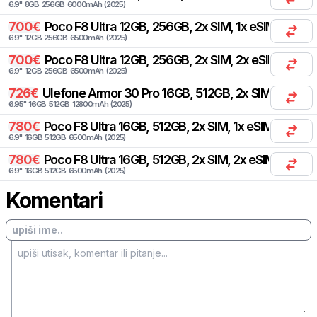
6.9
"
8
GB
256
GB
6000
mAh
(
2025
)
700
€
Poco
F8 Ultra 12GB, 256GB, 2x SIM, 1x eSIM
6.9
"
12
GB
256
GB
6500
mAh
(
2025
)
700
€
Poco
F8 Ultra 12GB, 256GB, 2x SIM, 2x eSIM
6.9
"
12
GB
256
GB
6500
mAh
(
2025
)
726
€
Ulefone
Armor 30 Pro 16GB, 512GB, 2x SIM
6.95
"
16
GB
512
GB
12800
mAh
(
2025
)
780
€
Poco
F8 Ultra 16GB, 512GB, 2x SIM, 1x eSIM
6.9
"
16
GB
512
GB
6500
mAh
(
2025
)
780
€
Poco
F8 Ultra 16GB, 512GB, 2x SIM, 2x eSIM
6.9
"
16
GB
512
GB
6500
mAh
(
2025
)
Komentari