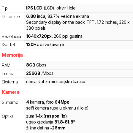
IPS LCD
(LCD)
, okvir Hole
Tip
6.88
inča
, 83.7% veličina ekrana
Dimenzije
Secondary display on the back: TFT, 1.72 inches, 320 x
380 pixels
1640
x
720
px
,
260
ppi gustina
Rezolucija
120
Hz
osvežavanje
Kvalitet
Memorija
8
GB
Gbps
RAM
256
GB
/
Mbps
Interna
nema slot za memorijsku karticu
Eksterna
Kamere
4
kamera
,
foto
64
Mpx
Sumarno
selfi kamera rupa u ekranu (Hole)
zum
1
-
1
x (raspon:
1
x)
Optika
ugao gledanja
81.8
-
81.8
°
žižna daljina
-
26
mm