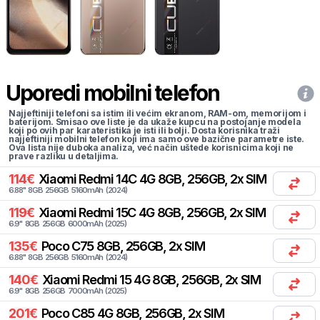
Uporedi mobilni telefon
Najjeftiniji telefoni sa istim ili većim ekranom, RAM-om, memorijom i
baterijom. Smisao ove liste je da ukaže kupcu na postojanje modela
koji po ovih par karateristika je isti ili bolji. Dosta korisnika traži
najjeftiniji mobilni telefon koji ima samo ove bazične parametre iste.
Ova lista nije duboka analiza, već način uštede korisnicima koji ne
prave razliku u detaljima.
114
€
Xiaomi
Redmi 14C 4G 8GB, 256GB, 2x SIM
6.88
"
8
GB
256
GB
5160
mAh
(
2024
)
119
€
Xiaomi
Redmi 15C 4G 8GB, 256GB, 2x SIM
6.9
"
8
GB
256
GB
6000
mAh
(
2025
)
135
€
Poco
C75 8GB, 256GB, 2x SIM
6.88
"
8
GB
256
GB
5160
mAh
(
2024
)
140
€
Xiaomi
Redmi 15 4G 8GB, 256GB, 2x SIM
6.9
"
8
GB
256
GB
7000
mAh
(
2025
)
201
€
Poco
C85 4G 8GB, 256GB, 2x SIM