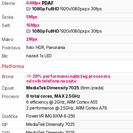
64
Mpx
PDAF
Glavna
1080p FullHD
1920x1080pxpx
30fps
5
Mpx
Široka
16
Mpx
Selfi
1080p FullHD
1920x1080pxpx
30fps
2
Mpx
Makro
foto:
HDR, Panorama
Podržava
nazad:
1x LED
Blic
Platforma
28
%
performansi najbržeg procesora
Brzina
od svih telefona na sajtu
MediaTek
Dimensity 7025
(6nm izrada)
Čipset
8
total cores
, MAX
2.5
GHz
Procesor
6
efficiency
@
2
GHz,
ARM
Cortex
A55
2
performance
@
2.5
GHz,
ARM
Cortex
A78
PowerVR
IMG BXM-8-256
Grafička
MediaTek
Dimensity
7025
ISP
MediaTek
Dimensity
7025
DSP