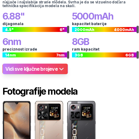
najjače i najslabije strane modela. Svrha je da se vizuelno dočara
tehnička specifikacija modela na skali.
6.88
"
5000
mAh
dijagonala
kapacitet baterije
4.5
"
6
"
2000
mAh
4000
mAh
6
nm
8
GB
preciznost izrade
ram kapacitet
14
nm
7
nm
3
GB
6
GB
Vidi sve ključne brojeve
Fotografije modela