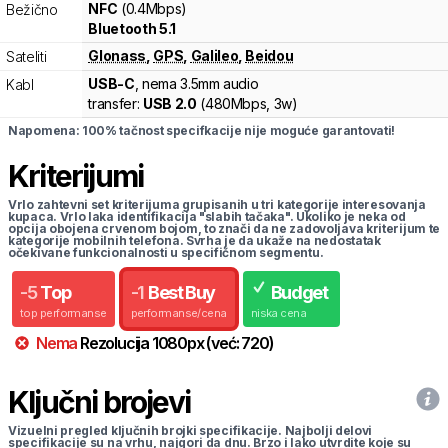
NFC
(0.4Mbps)
Bežično
Bluetooth 5.1
Glonass
,
GPS
,
Galileo
,
Beidou
Sateliti
USB-C
, nema 3.5mm audio
Kabl
transfer:
USB 2.0
(
480Mbps,
3w
)
Napomena: 100% tačnost specifkacije nije moguće garantovati!
Kriterijumi
Vrlo zahtevni set kriterijuma grupisanih u tri kategorije interesovanja
kupaca. Vrlo laka identifikacija "slabih tačaka". Ukoliko je neka od
opcija obojena crvenom bojom, to znači da ne zadovoljava kriterijum te
kategorije mobilnih telefona. Svrha je da ukaže na nedostatak
očekivane funkcionalnosti u specifičnom segmentu.
-
5
Top
-
1
Best Buy
Budget
top performanse
performanse/cena
niska cena
Nema
Rezolucija
1080
px
(već:
720
)
Ključni brojevi
Vizuelni pregled ključnih brojki specifikacije. Najbolji delovi
specifikacije su na vrhu, najgori da dnu. Brzo i lako utvrdite koje su