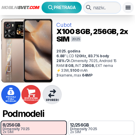
MOBILNI
SVET
.COM
PRETRAGA
Cubot
X100
8GB, 256GB, 2x
SIM
2025
2025
. godina
6.88
"
LCD
120
Hz
,
83.7
% body
28
%
Dimensity 7025, Android 15
RAM
8
GB
,
INT
256
GB
,
EXT
nema
⚡
33
W,
5100
mAh
3
kamer
e
, max
64
MP
PRODAJ
KUPOVINA
OVAJ
UPOREDI
SPECIFIKACIJA
MOBILNI
Podmodeli
8
/
256
GB
12
/
256
GB
Dimensity 7025
Dimensity 7025
2x SIM
2x SIM