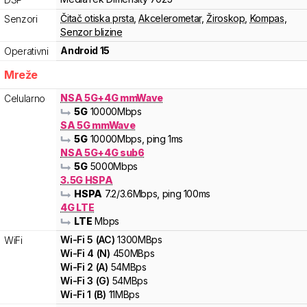
Čitač otiska prsta
,
Akcelerometar
,
Žiroskop
,
Kompas
,
Senzori
Senzor blizine
Android 15
Operativni
Mreže
NSA 5G+4G mmWave
Celularno
5G
10000
Mbps
SA 5G mmWave
5G
10000
Mbps
, ping 1ms
NSA 5G+4G sub6
5G
5000
Mbps
3.5G HSPA
HSPA
7.2
/3.6
Mbps
, ping 100ms
4G LTE
LTE
Mbps
Wi-Fi
5
(
AC
)
1300
MBps
WiFi
Wi-Fi
4
(
N
)
450
MBps
Wi-Fi
2
(
A
)
54
MBps
Wi-Fi
3
(
G
)
54
MBps
Wi-Fi
1
(
B
)
11
MBps