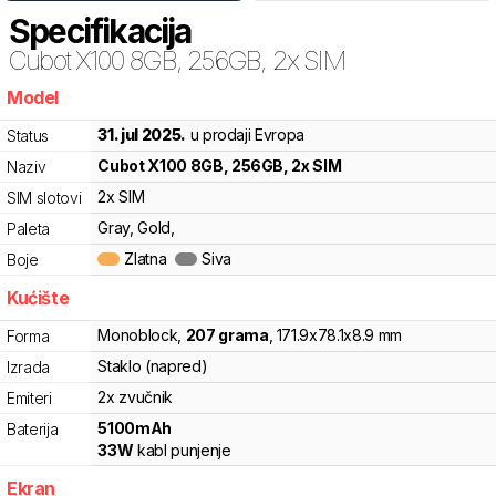
Specifikacija
Cubot
X100 8GB, 256GB, 2x SIM
Model
cxc
31. jul 2025.
u prodaji Evropa
Status
Cubot
X100 8GB, 256GB, 2x SIM
Naziv
2x SIM
SIM slotovi
Gray, Gold,
Paleta
Zlatna
Siva
Boje
Kućište
Monoblock
,
207
grama
,
171.9
x
78.1
x
8.9
mm
Forma
Staklo (napred)
Izrada
2x zvučnik
Emiteri
5100
mAh
Baterija
33
W
kabl punjenje
Ekran