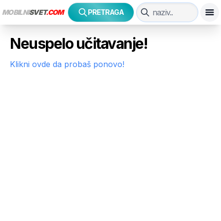
MOBILNI
SVET
.COM
PRETRAGA
Neuspelo učitavanje!
Klikni ovde da probaš ponovo!