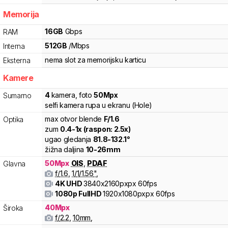
Memorija
16
GB
Gbps
RAM
512
GB
/
Mbps
Interna
nema slot za memorijsku karticu
Eksterna
Kamere
4
kamera
,
foto
50
Mpx
Sumarno
selfi kamera rupa u ekranu (Hole)
max otvor blende
F/
1.6
Optika
zum
0.4
-
1
x (raspon:
2.5
x)
ugao gledanja
81.8
-
132.1
°
žižna daljina
10
-
26
mm
50
Mpx
OIS
,
PDAF
Glavna
f/
1.6
,
1/
1/1.56
"
,
4K UHD
3840x2160pxpx
60fps
1080p FullHD
1920x1080pxpx
60fps
40
Mpx
Široka
f/
2.2
,
10
mm
,