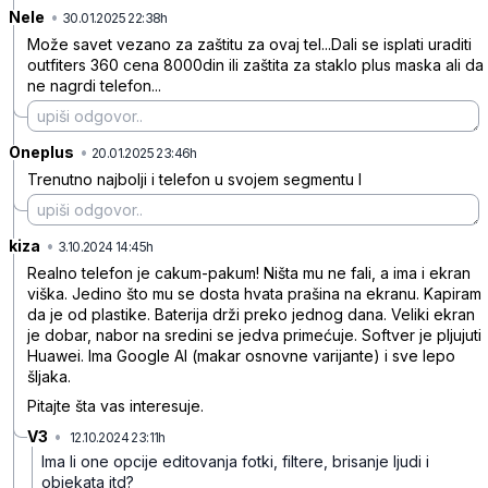
Nele
•
myrcp6tkh57yc4y
30.01.2025 22:38h
Može savet vezano za zaštitu za ovaj tel...Dali se isplati uraditi
outfiters 360 cena 8000din ili zaštita za staklo plus maska ali da
ne nagrdi telefon...
Oneplus
•
hbmxpnyb97sphfw
20.01.2025 23:46h
Trenutno najbolji i telefon u svojem segmentu l
kiza
•
42hrw6cmybzf99s
3.10.2024 14:45h
Realno telefon je cakum-pakum! Ništa mu ne fali, a ima i ekran
viška. Jedino što mu se dosta hvata prašina na ekranu. Kapiram
da je od plastike. Baterija drži preko jednog dana. Veliki ekran
je dobar, nabor na sredini se jedva primećuje. Softver je pljujuti
Huawei. Ima Google AI (makar osnovne varijante) i sve lepo
šljaka.
Pitajte šta vas interesuje.
V3
•
12.10.2024 23:11h
rrvxtmzs8yfrfmk
Ima li one opcije editovanja fotki, filtere, brisanje ljudi i
objekata itd?