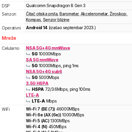
Qualcomm
Snapdragon 8
Gen 3
DSP
Čitač otiska prsta
,
Barometar
,
Akcelerometar
,
Žiroskop
,
Senzori
Kompas
,
Senzor blizine
Android 14
(izašao
septembar 2023.
)
Operativni
Mreže
NSA 5G+4G mmWave
Celularno
5G
10000
Mbps
SA 5G mmWave
5G
10000
Mbps
, ping 1ms
NSA 5G+4G sub6
5G
5000
Mbps
3.5G HSPA
HSPA
7.2
/3.6
Mbps
, ping 100ms
LTE-A
LTE-A
Mbps
Wi-Fi
7
(
BE (7)
)
46000
MBps
WiFi
Wi-Fi
6e
(
AX (6e)
)
10000
MBps
Wi-Fi
5
(
AC
)
1300
MBps
Wi-Fi
4
(
N
)
450
MBps