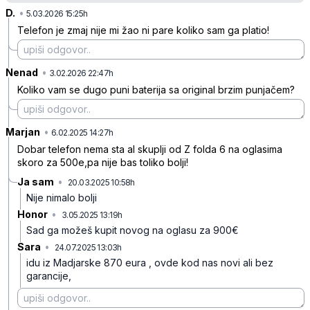
D.
•
vzkphggtlv8nf6n
5.03.2026 15:25h
Telefon je zmaj nije mi žao ni pare koliko sam ga platio!
Nenad
•
ls7zxl44xyfdyy6
3.02.2026 22:47h
Koliko vam se dugo puni baterija sa original brzim punjačem?
Marjan
•
kbf8bszls7j5j88
6.02.2025 14:27h
Dobar telefon nema sta al skuplji od Z folda 6 na oglasima
skoro za 500e,pa nije bas toliko bolji!
Ja sam
•
20.03.2025 10:58h
gtpr0nn52czqrn7
Nije nimalo bolji
Honor
•
3.05.2025 13:19h
f2t8vrvdht1dtk4
Sad ga možeš kupit novog na oglasu za 900€
Sara
•
24.07.2025 13:03h
dqwln7ywftxy2pb
idu iz Madjarske 870 eura , ovde kod nas novi ali bez
garancije,