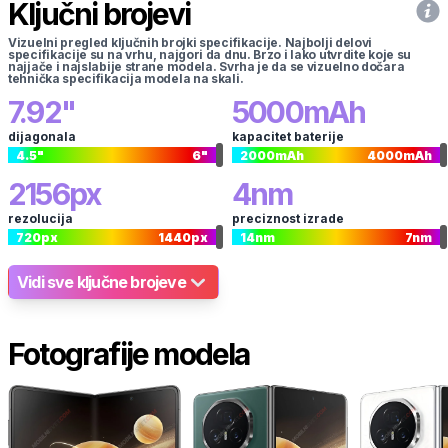
Ključni brojevi
Vizuelni pregled ključnih brojki specifikacije. Najbolji delovi
specifikacije su na vrhu, najgori da dnu. Brzo i lako utvrdite koje su
najjače i najslabije strane modela. Svrha je da se vizuelno dočara
tehnička specifikacija modela na skali.
7.92
"
5000
mAh
dijagonala
kapacitet baterije
4.5
"
6
"
2000
mAh
4000
mAh
2156
px
4
nm
rezolucija
preciznost izrade
720
px
1440
px
14
nm
7
nm
Vidi sve ključne brojeve
Fotografije modela