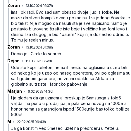
Zoran
•
13.10.2024 01:07h
27b837s4tlgt9zs
Ima i ok radi. Evo sad sam obrisao dvoje ljudi s fotke. Ne
moze da stvori komplikovanu pozadinu. Iza jednog čoveka je
bio tekst. Nije mogao da nasluti šta je sve napisano. Samo je
postavio blurovane štrafte iste boje i veličine kao font levo i
desno. Iza drugog je bio "patern" koji nije dosledno odradio.
To mu je realan minus.
Zoran
•
13.10.2024 01:08h
bhzc3k6qxsq1j71
Dobio je i Circle to search.
Dejan
•
15.01.2025 17:45h
140gnvqz2hzr2m8
Gde ste kupili telefon, nema ih nesto na oglasima a uzeo bih
od nekog ko je uzeo od naseg operatera, ovi po oglasima su
sa 1 godinom garancije, ne znam odakle su Ali kao za
globalno su trziste I fabricko pakovanje
Marjan
•
6.02.2025 14:30h
wqvmdsfb09smns8
I ja gledam da ga uzmem al preskup je.Samsunga z fold6
valjda ima puno u prodaji pa je pala cena novog na 1000e a
honor nema sa garancijom ispod 1500e,nije bas toliko bolji za
500e!
M
•
22.02.2025 09:43h
bzx4bfkhrbmk1lm
Ja ga koristim vec 5meseci uzet na preorderu u Yettelu.