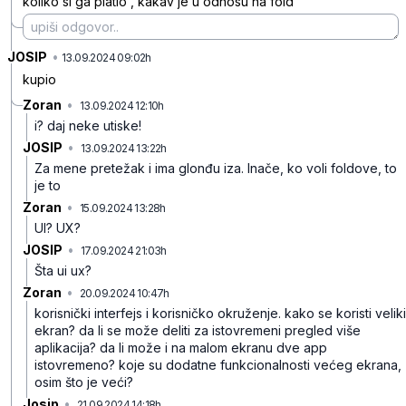
koliko si ga platio , kakav je u odnosu na fold
JOSIP
•
v5rdlhb3n5wsvfd
13.09.2024 09:02h
kupio
Zoran
•
13.09.2024 12:10h
5530sj47l72lgzl
i? daj neke utiske!
JOSIP
•
13.09.2024 13:22h
43s8nw8b8486wwr
Za mene pretežak i ima glonđu iza. Inače, ko voli foldove, to
je to
Zoran
•
15.09.2024 13:28h
frwjl4y1vkfrmqf
UI? UX?
JOSIP
•
17.09.2024 21:03h
3lzrf552qw9hvv0
Šta ui ux?
Zoran
•
20.09.2024 10:47h
nm6zw5pmvqcff5v
korisnički interfejs i korisničko okruženje. kako se koristi veliki
ekran? da li se može deliti za istovremeni pregled više
aplikacija? da li može i na malom ekranu dve app
istovremeno? koje su dodatne funkcionalnosti većeg ekrana,
osim što je veći?
Josip
•
21.09.2024 14:18h
rw1z1mykq6x9441