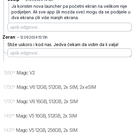
Ja koristim nova launcher pa početni ekran na velikom nije
podijeljen. Ali sve app (ili mozda sve) mogu da se podijele u
dva ekrana i/ili više manjih ekrana.
Zoran
•
95y70mt14c1sfx4
12.09.2024 15:13h
Stiže uskoro i kod nas. Jedva čekam da vidim da li valja!
1950
*
Magic V2
1750
*
Magic V6 12GB, 512GB, 2x SIM, 2x eSIM
1750
*
Magic V6 16GB, 512GB, 2x SIM
1451
*
Magic V5 16GB, 512GB, 2x SIM
1431
*
Magic V5 12GB, 256GB, 2x SIM