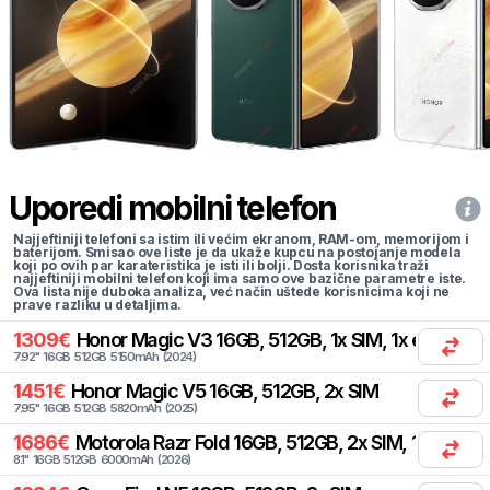
Uporedi mobilni telefon
Najjeftiniji telefoni sa istim ili većim ekranom, RAM-om, memorijom i
baterijom. Smisao ove liste je da ukaže kupcu na postojanje modela
koji po ovih par karateristika je isti ili bolji. Dosta korisnika traži
najjeftiniji mobilni telefon koji ima samo ove bazične parametre iste.
Ova lista nije duboka analiza, već način uštede korisnicima koji ne
prave razliku u detaljima.
1309
€
Honor
Magic V3 16GB, 512GB, 1x SIM, 1x eSIM
7.92
"
16
GB
512
GB
5150
mAh
(
2024
)
1451
€
Honor
Magic V5 16GB, 512GB, 2x SIM
7.95
"
16
GB
512
GB
5820
mAh
(
2025
)
1686
€
Motorola
Razr Fold 16GB, 512GB, 2x SIM, 1x eSIM
8.1
"
16
GB
512
GB
6000
mAh
(
2026
)