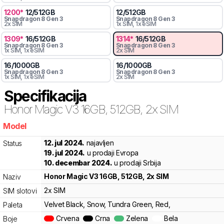
1200
*
12
/
512
GB
12
/
512
GB
Snapdragon 8 Gen 3
Snapdragon 8 Gen 3
2x SIM
1x SIM
, 1x eSIM
1309
*
16
/
512
GB
1314
*
16
/
512
GB
Snapdragon 8 Gen 3
Snapdragon 8 Gen 3
1x SIM
, 1x eSIM
2x SIM
16
/
1000
GB
16
/
1000
GB
Snapdragon 8 Gen 3
Snapdragon 8 Gen 3
1x SIM
, 1x eSIM
2x SIM
Specifikacija
Honor
Magic V3 16GB, 512GB, 2x SIM
Model
zc6
12. jul 2024.
najavljen
Status
19. jul 2024.
u prodaji Evropa
10. decembar 2024.
u prodaji Srbija
Honor
Magic V3 16GB, 512GB, 2x SIM
Naziv
2x SIM
SIM slotovi
Velvet Black, Snow, Tundra Green, Red,
Paleta
Crvena
Crna
Zelena
Bela
Boje