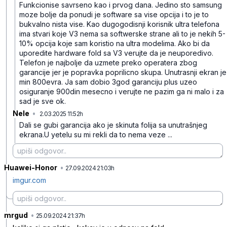
Funkcionise savrseno kao i prvog dana. Jedino sto samsung
moze bolje da ponudi je software sa vise opcija i to je to
bukvalno nista vise. Kao dugogodisnji korisnik ultra telefona
ima stvari koje V3 nema sa softwerske strane ali to je nekih 5-
10% opcija koje sam koristio na ultra modelima. Ako bi da
uporedite hardware fold sa V3 verujte da je neuporedivo.
Telefon je najbolje da uzmete preko operatera zbog
garancije jer je popravka poprilicno skupa. Unutrasnji ekran je
min 800evra. Ja sam dobio 3god garanciju plus uzeo
osiguranje 900din mesecno i verujte ne pazim ga ni malo i za
sad je sve ok.
Nele
•
2.03.2025 11:52h
svfk5hnl7pzqm4n
Dali se gubi garancija ako je skinuta folija sa unutrašnjeg
ekrana.U yetelu su mi rekli da to nema veze ...
Huawei-Honor
•
7bblkkgxx0clpz4
27.09.2024 21:03h
imgur.com
mrgud
•
nvr59clbsfzx9rh
25.09.2024 21:37h