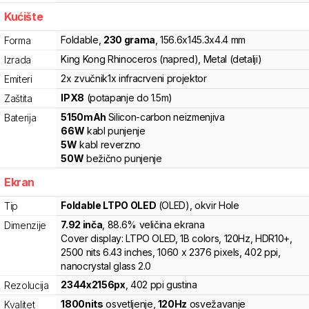
Kućište
Foldable
,
230
grama
,
156.6
x
145.3
x
4.4
mm
Forma
King Kong Rhinoceros (napred), Metal (detalji)
Izrada
2x zvučnik
1x infracrveni projektor
Emiteri
IPX8
(potapanje do 1.5m)
Zaštita
5150
mAh
Silicon-carbon
neizmenjiva
Baterija
66
W
kabl punjenje
5
W
kabl reverzno
50
W
bežično punjenje
Ekran
Foldable LTPO OLED
(OLED)
, okvir Hole
Tip
7.92
inča
, 88.6% veličina ekrana
Dimenzije
Cover display: LTPO OLED, 1B colors, 120Hz, HDR10+,
2500 nits 6.43 inches, 1060 x 2376 pixels, 402 ppi,
nanocrystal glass 2.0
2344
x
2156
px
,
402
ppi gustina
Rezolucija
1800
nits
osvetljenje
,
120
Hz
osvežavanje
Kvalitet