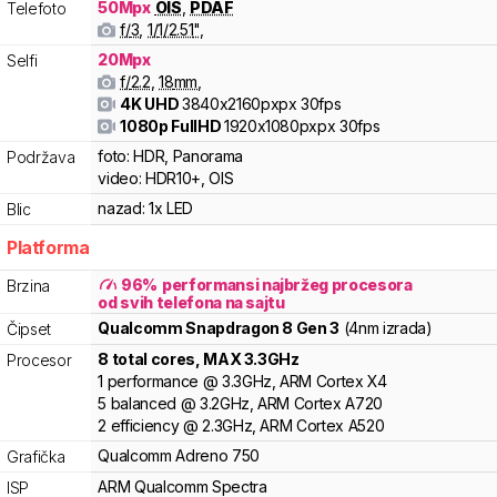
50
Mpx
OIS
,
PDAF
Telefoto
f/
3
,
1/
1/2.51
"
,
20
Mpx
Selfi
f/
2.2
,
18
mm
,
4K UHD
3840x2160pxpx
30fps
1080p FullHD
1920x1080pxpx
30fps
foto:
HDR, Panorama
Podržava
video:
HDR10+, OIS
nazad:
1x LED
Blic
Platforma
96
%
performansi najbržeg procesora
Brzina
od svih telefona na sajtu
Qualcomm
Snapdragon 8 Gen 3
(4nm izrada)
Čipset
8
total cores
, MAX
3.3
GHz
Procesor
1
performance
@
3.3
GHz,
ARM
Cortex
X4
5
balanced
@
3.2
GHz,
ARM
Cortex
A720
2
efficiency
@
2.3
GHz,
ARM
Cortex
A520
Qualcomm
Adreno
750
Grafička
ARM
Qualcomm Spectra
ISP