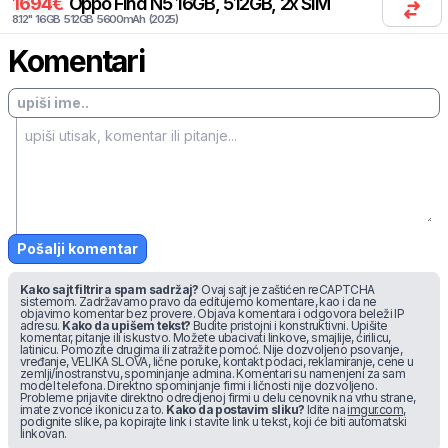
1694
€
Oppo
Find N5 16GB, 512GB, 2x SIM
8.12
"
16
GB
512
GB
5600
mAh
(
2025
)
Komentari
Pošalji komentar
Kako sajt filtrira spam sadržaj?
Ovaj sajt je zaštićen reCAPTCHA
sistemom. Zadržavamo pravo da editujemo komentare, kao i da ne
objavimo komentar bez provere. Objava komentara i odgovora beleži IP
adresu.
Kako da upišem tekst?
Budite pristojni i konstruktivni. Upišite
komentar, pitanje ili iskustvo. Možete ubacivati linkove, smajlije, ćirilicu,
latinicu. Pomozite drugima ili zatražite pomoć. Nije dozvoljeno psovanje,
vređanje, VELIKA SLOVA, lične poruke, kontakt podaci, reklamiranje, cene u
zemlji/inostranstvu, spominjanje admina. Komentari su namenjeni za sam
model telefona. Direktno spominjanje firmi i ličnosti nije dozvoljeno.
Probleme prijavite direktno odredjenoj firmi u delu cenovnik na vrhu strane,
imate zvonce ikonicu za to.
Kako da postavim sliku?
Idite na
imgur.com
,
podignite slike, pa kopirajte link i stavite link u tekst, koji će biti automatski
linkovan.