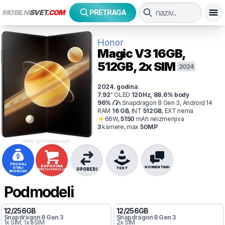
MOBILNI
SVET
.COM
PRETRAGA
Honor
Magic V3
16GB,
512GB, 2x SIM
2024
2024
. godina
7.92
"
OLED
120
Hz
,
88.6
% body
96
%
Snapdragon 8 Gen 3, Android 14
RAM
16
GB
,
INT
512
GB
,
EXT
nema
⚡
66
W,
5150
mAh
neizmenjiva
3
kamer
e
, max
50
MP
slika: gsmarena.com
PRODAJ
KUPOVINA
KOMENTARI
OVAJ
TEST
UPOREDI
SPECIFIKACIJA
MOBILNI
Podmodeli
12
/
256
GB
12
/
256
GB
Snapdragon 8 Gen 3
Snapdragon 8 Gen 3
1x SIM
, 1x eSIM
2x SIM