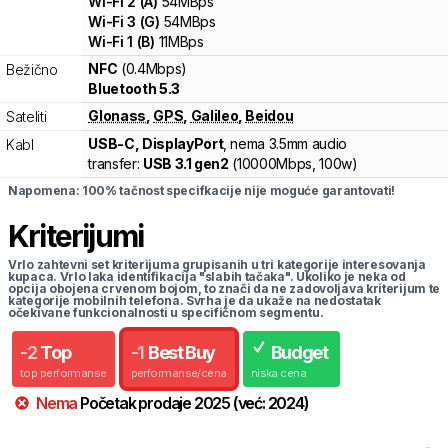
Wi-Fi
2
(
A
)
54
MBps
Wi-Fi
3
(
G
)
54
MBps
Wi-Fi
1
(
B
)
11
MBps
NFC
(0.4Mbps)
Bežično
Bluetooth 5.3
Glonass
,
GPS
,
Galileo
,
Beidou
Sateliti
USB-C, DisplayPort
, nema 3.5mm audio
Kabl
transfer:
USB 3.1 gen2
(
10000Mbps,
100w
)
Napomena: 100% tačnost specifkacije nije moguće garantovati!
Kriterijumi
Vrlo zahtevni set kriterijuma grupisanih u tri kategorije interesovanja
kupaca. Vrlo laka identifikacija "slabih tačaka". Ukoliko je neka od
opcija obojena crvenom bojom, to znači da ne zadovoljava kriterijum te
kategorije mobilnih telefona. Svrha je da ukaže na nedostatak
očekivane funkcionalnosti u specifičnom segmentu.
-
2
Top
-
1
Best Buy
Budget
top performanse
performanse/cena
niska cena
Nema
Početak prodaje
2025
(već:
2024
)