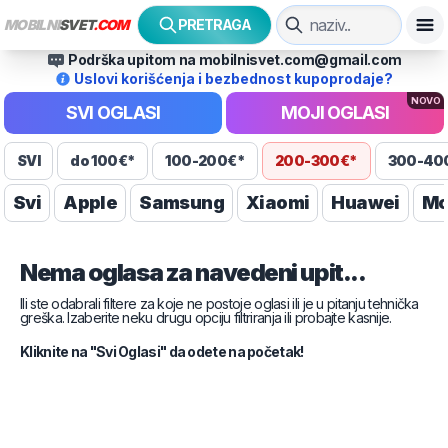
MOBILNI
SVET
.COM
PRETRAGA
Podrška upitom na mobilnisvet.com@gmail.com
Uslovi korišćenja i bezbednost kupoprodaje?
NOVO
SVI OGLASI
MOJI OGLASI
SVI
do 100€*
100-200€*
200-300€*
300-40
Svi
Apple
Samsung
Xiaomi
Huawei
Mo
Nema oglasa za navedeni upit...
Ili ste odabrali filtere za koje ne postoje oglasi ili je u pitanju tehnička
greška. Izaberite neku drugu opciju filtriranja ili probajte kasnije.
Kliknite na "Svi Oglasi" da odete na početak!