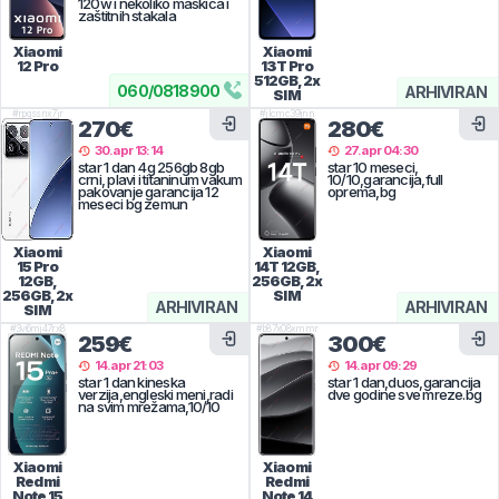
120w i nekoliko maskica i
zaštitnih stakala
Xiaomi
Xiaomi
12 Pro
13T Pro
512GB, 2x
060
/
0818900
ARHIVIRAN
SIM
#
rpqssnx7jr
#
jlcmc39jnn
270€
280€
30.apr 13:14
27.apr 04:30
star 1 dan 4g 256gb 8gb
star 10 meseci,
crni, plavi i titaninum vakum
10/10,garancija,full
pakovanje garancija 12
oprema,bg
meseci bg zemun
Xiaomi
Xiaomi
15 Pro
14T
12GB,
12GB,
256GB, 2x
256GB, 2x
SIM
ARHIVIRAN
ARHIVIRAN
SIM
#
3v6mj47rx8
#
b87x08xmmr
259€
300€
14.apr 21:03
14.apr 09:29
star 1 dan kineska
star 1 dan,duos,garancija
verzija,engleski meni,radi
dve godine sve mreze.bg
na svim mrežama,10/10
Xiaomi
Xiaomi
Redmi
Redmi
Note 15
Note 14