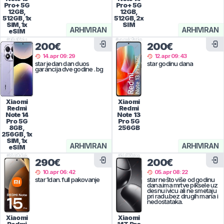
Pro+ 5G
Pro+ 5G
12GB,
12GB,
512GB, 1x
512GB, 2x
SIM, 1x
SIM
ARHIVIRAN
ARHIVIRAN
eSIM
#
tj6st6fzks
#
vnmdc9ntkn
200€
200€
14.apr 09:29
12.apr 09:43
star jedan dan duos
star godinu dana
garancija dve godine . bg
Xiaomi
Xiaomi
Redmi
Redmi
Note 14
Note 13
Pro 5G
Pro 5G
8GB,
256GB
256GB, 1x
SIM, 1x
ARHIVIRAN
ARHIVIRAN
eSIM
#
b1rjt0x1gk
#
kls816gtcg
290€
200€
10.apr 06:42
05.apr 08:22
star 1dan. full pakovanje
star nešto više od godinu
dana.ima mrtve piksele uz
desnu ivicu ali ne smetaju
pri radu.bez drugih mana i
nedostataka.
Xiaomi
Xiaomi