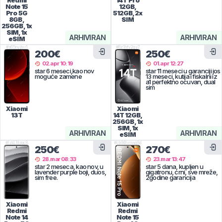
Redmi
14T Pro
Note 15
12GB,
Pro 5G
512GB, 2x
8GB,
SIM
256GB, 1x
SIM, 1x
ARHIVIRAN
ARHIVIRAN
eSIM
#
s65nyjtxr1
#
8z1hfv2qy7
200€
250€
02.apr 10:19
01.apr 12:27
star 6 meseci,kao nov
star 11 meseci u garanciji jos
moguće zamene
13 meseci, kutija i fiskalni iz
a1 perfektno ocuvan, dual
sim
Xiaomi
Xiaomi
13T
14T
12GB,
256GB, 1x
SIM, 1x
ARHIVIRAN
ARHIVIRAN
eSIM
#
lzl47dpqc8
#
cb94hmwg8d
250€
270€
28.mar 08:33
23.mar 13:47
star 2 meseca, kao nov, u
star 5 dana, kupljen u
lavender purple boji, duos,
gigatronu, crni, sve mreže,
sim free.
2godine garancija
Xiaomi
Xiaomi
Redmi
Redmi
Note 14
Note 15