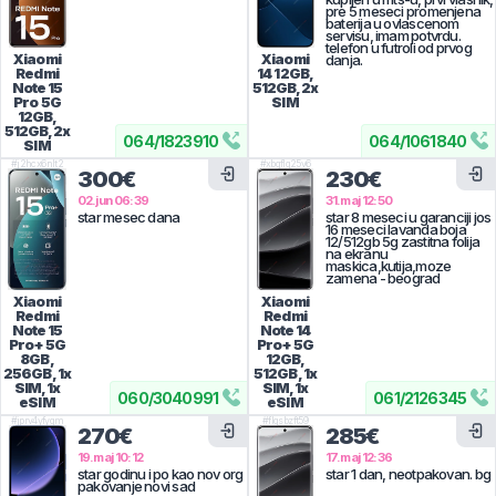
pre 5 meseci promenjena
baterija u ovlascenom
servisu, imam potvrdu.
telefon u futroli od prvog
Xiaomi
Xiaomi
danja.
Redmi
14
12GB,
Note 15
512GB, 2x
Pro 5G
SIM
12GB,
512GB, 2x
064
/
1823910
064
/
1061840
SIM
#
j2hcx6nlt2
#
xbgflg25v6
300€
230€
02.jun 06:39
31.maj 12:50
star mesec dana
star 8 meseci u garanciji jos
16 meseci lavanda boja
12/512gb 5g zastitna folija
na ekranu
maskica,kutija,moze
zamena - beograd
Xiaomi
Xiaomi
Redmi
Redmi
Note 15
Note 14
Pro+ 5G
Pro+ 5G
8GB,
12GB,
256GB, 1x
512GB, 1x
SIM, 1x
SIM, 1x
060
/
3040991
061
/
2126345
eSIM
eSIM
#
jprv4yfygm
#
flgsbzft59
270€
285€
19.maj 10:12
17.maj 12:36
star godinu i po kao nov org
star 1 dan, neotpakovan. bg
pakovanje novi sad