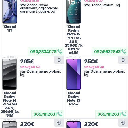
06.avg 15:38
06.avg 11:20
star 2 dana, samo
star 3 dana,vakum ...bg
otpakovan, org oprema i
garancija 2 godine, bg
Xiaomi
Xiaomi
11T
Redmi
Note 15
Pro+ 5G
8GB,
256GB, 1x
SIM, 1x
060
/
3334078
062
/
9632843
eSIM
#
zr6k17tdtk
#
g78gtr8ms0
265€
250€
02.avg 08:53
02.avg 08:30
star 2 dana, samo proban.
star 3 dana, samo proban.
bg
bg
Xiaomi
Xiaomi
Redmi
Redmi
Note 14
Note 13
Pro+ 5G
Pro+
8GB,
256GB, 2x
065
/
4112631
065
/
4112631
SIM
#
ljntfy5q3k
#
l6xj45wv9v
220€
220€