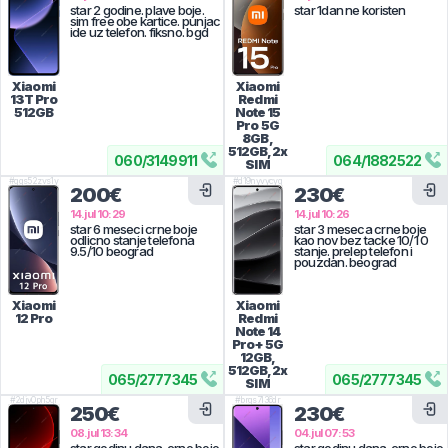
star 2 godine. plave boje.
star 1dan ne koristen
sim free obe kartice. punjac
ide uz telefon. fiksno. bgd
Xiaomi
Xiaomi
13T Pro
Redmi
512GB
Note 15
Pro 5G
8GB,
512GB, 2x
060
/
3149911
064
/
1882522
SIM
#
qgs52zvs1y
#
d19nyvycyg
200€
230€
14.jul 10:29
14.jul 10:26
star 6 meseci crne boje
star 3 meseca crne boje
odlicno stanje telefona
kao nov bez tacke 10/1 0
9.5/10 beograd
stanje. prelep telefon i
pouzdan. beograd
Xiaomi
Xiaomi
12 Pro
Redmi
Note 14
Pro+ 5G
12GB,
512GB, 2x
065
/
2777345
065
/
2777345
SIM
#
2djv0ph5qr
#
brgs7l36dr
250€
230€
08.jul 13:34
04.jul 07:53