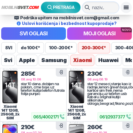
MOBILNI
SVET
.COM
PRETRAGA
Podrška upitom na mobilnisvet.com@gmail.com
Uslovi korišćenja i bezbednost kupoprodaje?
NOVO
SVI OGLASI
MOJI OGLASI
SVI
do 100€*
100-200€*
200-300€*
300-40
Svi
Apple
Samsung
Xiaomi
Huawei
Mo
#
szry5n06db
#
nfv7xtrx3c
285€
230€
08.avg 10:06
08.avg 08:19
star 10 dana. dobijen na
star 12 meseci,stanje kao iz
poklon, crne boje. uz
radnje,lemon green boja,ob
telefon kutija telefon futrola
kartice sim free,nema
folija punjac
garanciju,uz telefon usb
kabal u original kutiji i
silikonska
obloga,beograd,fiksno,pozi
Xiaomi
Xiaomi
14T
12GB,
14T
12GB,
256GB, 2x
256GB, 2x
065
/
4002171
061
/
2937377
SIM
SIM
#
nzgd3pmpc4
#
v0z64fzpwt
210€
260€
08.avg 07:34
07.avg 10:38