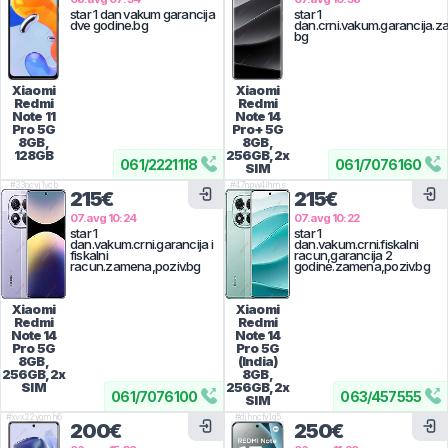
star 1 dan vakum garancija
star 1
dve godine.bg
dan.crni.vakum.garancija.z
bg
Xiaomi
Xiaomi
Redmi
Redmi
Note 11
Note 14
Pro 5G
Pro+ 5G
8GB,
8GB,
128GB
256GB, 2x
061
/
2221118
061
/
7076160
SIM
#
33ncvj1vcb
#
47npw4lhms
215€
215€
07.avg 10:24
07.avg 10:22
star 1
star 1
dan.vakum.crni.garancija i
dan.vakum.crni.fiskalni
fiskalni
racun,garancija 2
racun.zamena,poziv.bg
godine.zamena,poziv.bg
Xiaomi
Xiaomi
Redmi
Redmi
Note 14
Note 14
Pro 5G
Pro 5G
8GB,
(India)
256GB, 2x
8GB,
SIM
256GB, 2x
061
/
7076100
063
/
457555
SIM
#
xvx22yqmh6
#
djhncfv1q5
200€
250€