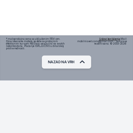
* maloprodajna cena sa uključenim PDV-om.
Uslovi korišćenja
Mail:
Dinarske cene modela se dele sa prodajnim
mobilnisvet.com@gmail.com - Sva prava
efektivnim kursom NBS koji se ažurira na svakih
rezervisana. © 2003-
2026
nekoliko dana. Plaćanje ISKLJUČIVO u dinarskoj
protivvrednosti.
NAZAD NA VRH