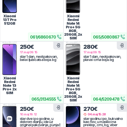
Xiaomi
Xiaomi
13T Pro
Redmi
512GB
Note 14
Pro+ 5G
8GB,
256GB, 2x
061
/
6860670
065
/
5080867
SIM
#
l4wc6hcp32
#
hwhdd9f2j2
250€
280€
17.maj 09:15
17.maj 09:15
star 1 dan, neotpakovan,
star 1 dan, neotpakovan,
bela i ljubicatsa boja. bg
plava i crna boja. bg
Xiaomi
Xiaomi
Redmi
Redmi
Note 13
Note 14
Pro+
2x
Pro+ 5G
SIM
8GB,
256GB, 2x
065
/
3134555
064
/
5209478
SIM
#
823dpdt30f
#
w17l19pd57
250€
270€
10.maj 16:12
04.maj 15:28
star dve i po godine, u
star godinu i po, bukvalno
dobrom stanju, ide uz
kao nov, u maskici na
original pakovanje, punjač
preklop, crni, bg, viber