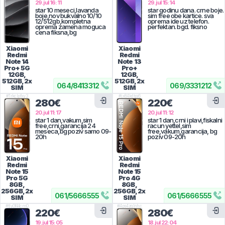
29.jul 16:11
29.jul 15:14
star 10 meseci,lavanda
star godinu dana. crne boje.
boje,nov bukvalno 10/10
sim free obe kartice. sva
12/512gb,kompletna
oprema ide uz telefon.
oprema zamena moguca
perfektan. bgd. fiksno
cena fiksna,bg
Xiaomi
Xiaomi
Redmi
Redmi
Note 14
Note 13
Pro+ 5G
Pro+
12GB,
12GB,
512GB, 2x
512GB, 2x
064
/
8413312
069
/
3331212
SIM
SIM
#
1rkclpfxy3
#
jx84kdtpj6
280€
220€
20.jul 11:17
20.jul 11:12
star 1 dan,vakum,sim
star 1 dan,crni i plavi,fiskalni
free,crni,garancija 24
racun yettel,sim
meseca,bg poziv samo 09-
free,vakum,garancija, bg
20h
poziv 09-20h
Xiaomi
Xiaomi
Redmi
Redmi
Note 15
Note 15
Pro 5G
Pro 4G
8GB,
8GB,
256GB, 2x
256GB, 2x
061
/
5666555
061
/
5666555
SIM
SIM
#
tly0f44cm0
#
4ps4zqlnhc
220€
280€
19.jul 15:05
18.jul 22:04