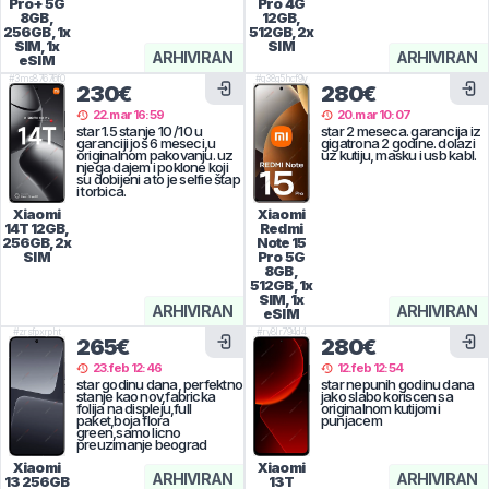
Pro+ 5G
Pro 4G
8GB,
12GB,
256GB, 1x
512GB, 2x
SIM, 1x
SIM
ARHIVIRAN
ARHIVIRAN
eSIM
#
3ms87676f0
#
q38g5hcf9y
230€
280€
22.mar 16:59
20.mar 10:07
star 1.5 stanje 10 /10 u
star 2 meseca. garancija iz
garanciji još 6 meseci,u
gigatrona 2 godine. dolazi
originalnom pakovanju. uz
uz kutiju, masku i usb kabl.
njega dajem i poklone koji
su dobijeni a to je selfie štap
i torbica.
Xiaomi
Xiaomi
14T
12GB,
Redmi
256GB, 2x
Note 15
SIM
Pro 5G
8GB,
512GB, 1x
SIM, 1x
ARHIVIRAN
ARHIVIRAN
eSIM
#
zrsfpxrpht
#
ry8lr794d4
265€
280€
23.feb 12:46
12.feb 12:54
star godinu dana, perfektno
star nepunih godinu dana
stanje kao nov,fabricka
jako slabo koriscen sa
folija na displeju,full
originalnom kutijom i
paket,boja flora
punjacem
green,samo licno
preuzimanje beograd
Xiaomi
Xiaomi
ARHIVIRAN
ARHIVIRAN
13
256GB
13T