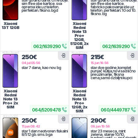
star godinu dana. crne boje.
star godinu dana. crne boje.
sim free obe kartice. sva
sim free obe kartice.
oprema ide uz telefon.
fabricko pakovanje ide uz
perfektan. fiksno. bgd
telefon. perfektan. 10 od 10.
fiksno. bg
Xiaomi
Xiaomi
13T
12GB
Redmi
Note 13
Pro+
12GB,
512GB, 2x
062
/
1639290
062
/
1639290
SIM
#
658m7qcqg4
#
hyrxl97wkw
250€
215€
04.jul 05:56
15.jun 16:56
star 7 dana, kao nov. bg
star dve godine,komplet
punjač kutija,novi sad lično
preuzimanje, fiksna
cena,samo ozbiljni kupci
Xiaomi
Xiaomi
Redmi
Redmi
Note 13
Note 13
Pro+
2x
Pro+
SIM
12GB, 2x
064
/
5209478
060
/
4449787
SIM
#
ckwz3y5dt1
#
cp2yv3mydg
250€
290€
11.jun 08:42
06.jun 19:56
star 1 dan neotvoren fiskalni
star 23 meseca, mint
8/512 gb. sms. bga
zelena, stanje 10/10,
kupljen u mts-u, prvi vlasnik,