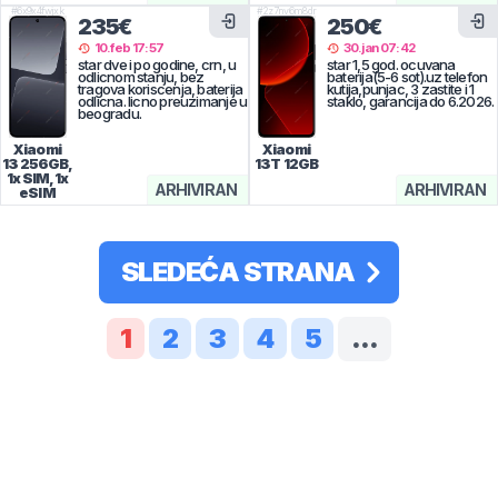
#
6x9x4fwjxk
#
2z7nv6m8dr
235€
250€
10.feb 17:57
30.jan 07:42
star dve i po godine, crn, u
star 1,5 god. ocuvana
odlicnom stanju, bez
baterija(5-6 sot).uz telefon
tragova koriscenja, baterija
kutija,punjac, 3 zastite i 1
odlicna. licno preuzimanje u
staklo, garancija do 6.2026.
beogradu.
Xiaomi
Xiaomi
13
256GB,
13T
12GB
1x SIM, 1x
ARHIVIRAN
ARHIVIRAN
eSIM
SLEDEĆA STRANA
1
2
3
4
5
...