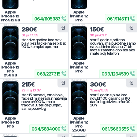
Apple
Apple
iPhone 12
iPhone 12
064
/
1105383
061
/
1145111
Pro
512GB
Pro
#
1t0j0y7bn4
#
fglxgf7k5d
280€
150€
01.jul 17:35
30.jun 01:11
star dve godine kao nov
star 2 godine,odlicno
plavi bez tacke na sebi bat
ocuvan, ima pukotine samo
90% komplet oprema
na zastitnim ekranu,71 bh,
moze zamena doplata ako
imate bolji telefon
Apple
Apple
iPhone 12
iPhone 12
Pro
Pro
063
/
227315
069
/
1264539
256GB
#
216c902tzw
#
7rzqss6kw9
215€
300€
29.maj 13:37
15.maj 13:55
star 15 meseci, crna boja,
star 2 godine,plavi kao
face id mi ne radi, nnatwrija
nov,bh100,garancija 90
nova bh100%, malo
dana ,bg poziv samo 09-
tragova, u tel ide punjac,
20h
samo poziv bg
Apple
Apple
iPhone 12
iPhone 12
Pro
Pro
064
/
5834000
061
/
5666555
256GB
#
h51pq46x1v
#
jk08rwwphd