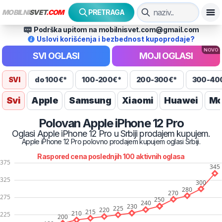
MOBILNI
SVET
.COM
PRETRAGA
Podrška upitom na mobilnisvet.com@gmail.com
Uslovi korišćenja i bezbednost kupoprodaje?
NOVO
SVI OGLASI
MOJI OGLASI
SVI
do 100€*
100-200€*
200-300€*
300-40
Svi
Apple
Samsung
Xiaomi
Huawei
Mo
Polovan
Apple
iPhone 12 Pro
Oglasi
Apple
iPhone 12 Pro
u Srbiji prodajem kupujem.
Apple
iPhone 12 Pro
polovno prodajem kupujem oglasi Srbiji.
Raspored cena poslednjih
100
aktivnih oglasa