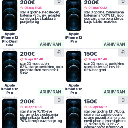
200€
200€
05.maj 11:35
04.maj 10:32
star 4 godine, neostecen,
star 3 godine, zamenjena
baterija 78%, sivi, adapter
baterija na 100% bh, lepo
uz njega, bez kabla za
očuvan, crna boja, ide uz
punjenje. bg
kutiju kablić i maskice
Apple
Apple
iPhone 12
iPhone 12
Pro
Dual
Pro
ARHIVIRAN
ARHIVIRAN
SIM
#
6x96phjzxz
#
rdxk94m8w7
200€
150€
17.apr 07:48
17.apr 07:46
star 20 meseci. bh
star 20 meseci, perfektno
82%,stanje perfektno, boja
stanje bukv kao nov, bh
graphite. stari merkator ili
82% beograd
yubc
Apple
Apple
iPhone 12
iPhone 12
ARHIVIRAN
ARHIVIRAN
Pro
Pro
#
g2yg3mx4pp
#
v7nd9zgy82
200€
150€
14.apr 16:06
09.apr 06:17
star stanje 10/10-sve
star par godina, bh 76, bg,
ispravno, bez oštećenja;
udaren sa zadnje desne
original kutija i kabl; bh
strane pozadi, zamena za
79%;licno preuzimanje-bg
noviji iphone, imam i iphone
13, stanje 9,5/10, bh72.
dajem oba za jedan noviji.