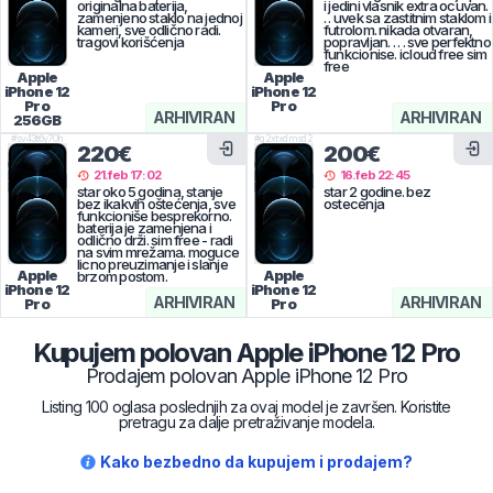
originalna baterija,
i jedini vlasnik extra ocuvan.
zamenjeno staklo na jednoj
. . uvek sa zastitnim staklom i
kameri, sve odlično radi.
futrolom. nikada otvaran,
tragovi korišćenja
popravljan. . . . sve perfektno
funkcionise. icloud free sim
free
Apple
Apple
iPhone 12
iPhone 12
Pro
Pro
ARHIVIRAN
ARHIVIRAN
256GB
#
sv43t6y70h
#
g2xtxdmsd2
220€
200€
21.feb 17:02
16.feb 22:45
star oko 5 godina, stanje
star 2 godine. bez
bez ikakvih oštećenja, sve
ostecenja
funkcioniše besprekorno.
baterija je zamenjena i
odlično drži. sim free - radi
na svim mrežama. moguce
licno preuzimanje i slanje
Apple
Apple
brzom postom.
iPhone 12
iPhone 12
ARHIVIRAN
ARHIVIRAN
Pro
Pro
Kupujem polovan
Apple
iPhone 12 Pro
Prodajem polovan
Apple
iPhone 12 Pro
Listing 100 oglasa poslednjih za ovaj model je završen. Koristite
pretragu za dalje pretraživanje modela.
Kako bezbedno da kupujem i prodajem?