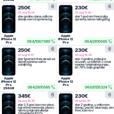
#
t3pkrv15wv
#
4hfh8h0vd2
250€
230€
07.avg 12:24
07.avg 11:40
star godinu dana,odlicno
star 1 god sim free,kutija
stanje.sve od opreme.bg
oprema,nema naloga/bg
Apple
Apple
iPhone 12
iPhone 12
064
/
1067080
064
/
2610565
Pro
Pro
#
989f82ykrd
#
05nv1hm6nt
250€
230€
07.avg 11:37
05.avg 19:05
star 1god sim free,deset od
star 3 godine, potpuno
deset,oprema samo
ocuvan, uz telefon 2 nove
ozbiljni.bg
maske i originalni punjac,
bh 78% boja graphite
Apple
Apple
iPhone 12
iPhone 12
Pro
Pro
064
/
2610565
060
/
0135324
256GB
#
fq7vzfvjlj
#
cggt6nlj07
345€
230€
03.avg 19:35
26.jul 09:29
star 2,5 god. kao nov plavi.
star 2 godine, u odlicnom
ogromna memorija. plavi u
stanju, pacific blue boja, sim
njemu priginal baterija
free, kao nov.
zamenjena 100%