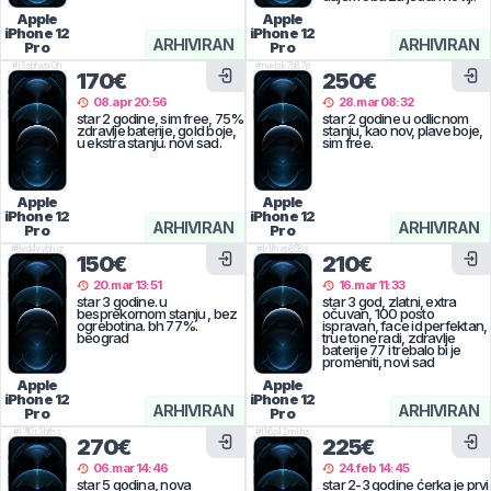
Apple
Apple
iPhone 12
iPhone 12
ARHIVIRAN
ARHIVIRAN
Pro
Pro
#
j3sbfwtx0h
#
nwlsk7s87p
170€
250€
08.apr 20:56
28.mar 08:32
star 2 godine, sim free, 75%
star 2 godine u odlicnom
zdravlje baterije, gold boje,
stanju, kao nov, plave boje,
u ekstra stanju. novi sad.
sim free.
Apple
Apple
iPhone 12
iPhone 12
ARHIVIRAN
ARHIVIRAN
Pro
Pro
#
8vd4yybhjz
#
b1lhxp858s
150€
210€
20.mar 13:51
16.mar 11:33
star 3 godine. u
star 3 god, zlatni, extra
besprekornom stanju , bez
očuvan, 100 posto
ogrebotina. bh 77%.
ispravan, face id perfektan,
beograd
true tone radi, zdravlje
baterije 77 i trebalo bi je
promeniti, novi sad
Apple
Apple
iPhone 12
iPhone 12
ARHIVIRAN
ARHIVIRAN
Pro
Pro
#
l7f0r3bths
#
l16z42mlhs
270€
225€
06.mar 14:46
24.feb 14:45
star 5 godina, nova
star 2-3 godine ćerka je prvi