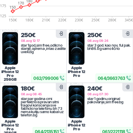
#
z2h2p3m90g
#
58pf2z80nn
250€
250€
08.avg 12:17
08.avg 09:24
star 1god,sim free,odlicno
star 3 god. kao nov, ful pak.
stanje,oprema ,imao zastite
bh86. bg samo lično
uvek.bg
Apple
Apple
iPhone 12
iPhone 12
Pro
Pro
062
/
799006
064
/
3663763
256GB
#
qj11z9ldpd
#
jv575zryyk
180€
240€
08.avg 08:45
08.avg 07:30
star par godina crni
star 1 godinu original
perfektno ispravan sitni
pakovanje,sim free.bg
tragovi koriscenja sve
fabricki na telefonu bh 73
nema kutiju samo kabal uz
telefon.bg
Apple
Apple
iPhone 12
iPhone 12
Pro
Pro
064
/
2135151
061
/
2221118
256GB