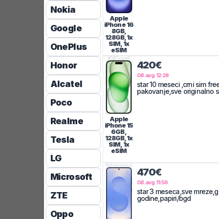
Nokia
Apple
iPhone 16
Google
8GB,
128GB, 1x
SIM, 1x
OnePlus
eSIM
#
0j67jnwz4l
420€
Honor
08.avg 12:28
Alcatel
star 10 meseci ,crni sim free
pakovanje,sve originalno
Poco
Apple
Realme
iPhone 15
6GB,
128GB, 1x
Tesla
SIM, 1x
eSIM
LG
#
z4cwnwwkx2
470€
Microsoft
08.avg 11:59
star 3 meseca,sve mreze,g
ZTE
godine,papiri/bgd
Oppo