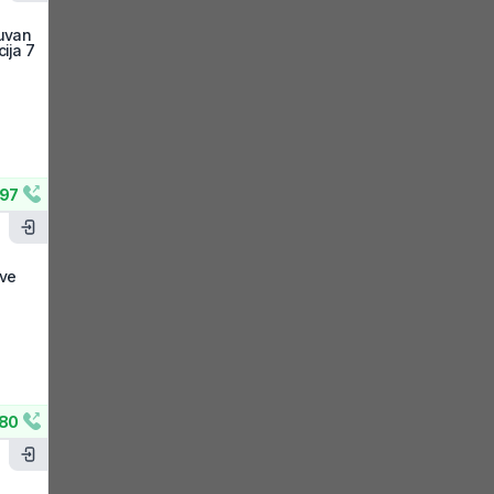
cuvan
ija 7
97
dve
80