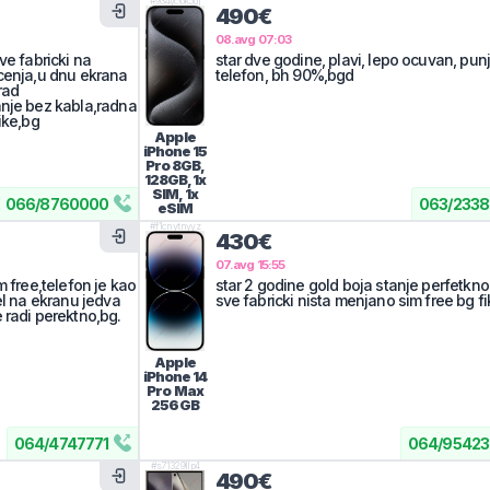
#
934yc6k5dj
490€
08.avg 07:03
ve fabricki na
star dve godine, plavi, lepo ocuvan, pun
cenja,u dnu ekrana
telefon, bh 90%,bgd
rad
anje bez kabla,radna
ike,bg
Apple
iPhone 15
Pro
8GB,
128GB, 1x
SIM, 1x
066
/
8760000
063
/
2338
eSIM
#
f1cnytnyyz
430€
07.avg 15:55
m free,telefon je kao
star 2 godine gold boja stanje perfetkn
el na ekranu jedva
sve fabricki nista menjano sim free bg f
 radi perektno,bg.
Apple
iPhone 14
Pro Max
256GB
064
/
4747771
064
/
95423
#
s71329llp4
490€