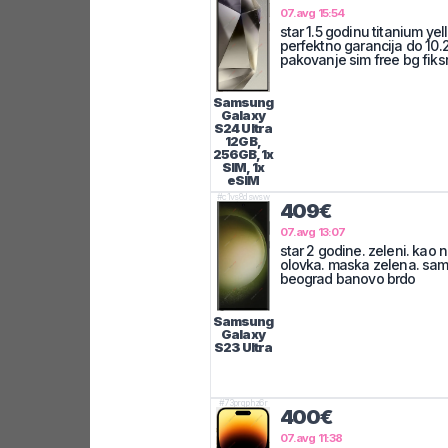
07.avg 15:54
star 1.5 godinu titanium ye
perfektno garancija do 10
pakovanje sim free bg fik
Samsung
Galaxy
S24 Ultra
12GB,
256GB, 1x
SIM, 1x
eSIM
#
c1vs8dswsw
409€
07.avg 13:07
star 2 godine. zeleni. kao n
olovka. maska zelena. samo
beograd banovo brdo
Samsung
Galaxy
S23 Ultra
#
73prqphz6r
400€
07.avg 11:38