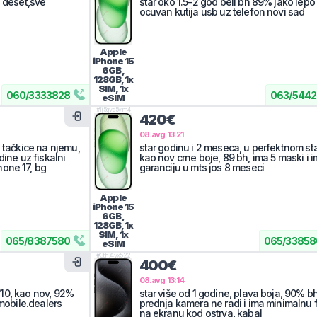
d deset,sve
star oko 1.5-2 god beli bh 89% jako lepo
ocuvan kutija usb uz telefon novi sad
Apple
iPhone 15
6GB,
128GB, 1x
SIM, 1x
060
/
3333828
063
/
5442
eSIM
#
lj5gvq5ym4
420€
08.avg 13:21
z tačkice na njemu,
star godinu i 2 meseca, u perfektnom st
dine uz fiskalni
kao nov crne boje, 89 bh, ima 5 maski i 
one 17, bg
garanciju u mts jos 8 meseci
Apple
iPhone 15
6GB,
128GB, 1x
SIM, 1x
065
/
8387580
065
/
33858
eSIM
#
3th74yx522
400€
08.avg 13:14
0/10, kao nov, 92%
star više od 1 godine, plava boja, 90% bh
 mobile.dealers
prednja kamera ne radi i ima minimalnu 
na ekranu kod ostrva, kabal