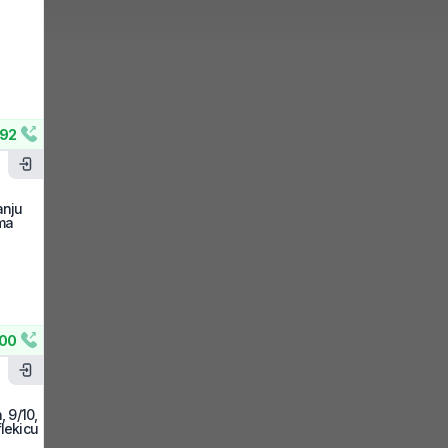
92
anju
ima
00
, 9/10,
flekicu