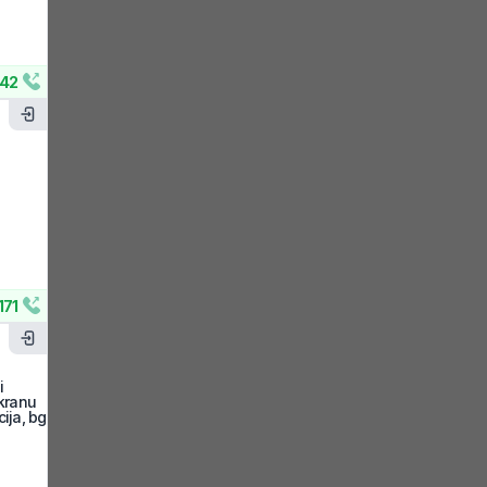
42
171
i
ekranu
ija, bg