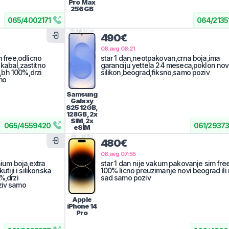
Pro Max
256GB
065
/
4002171
064
/
2135
#
85fqk3n2dx
490€
08.avg 08:21
m free,odlicno
star 1 dan,neotpakovan,crna boja,ima
kabal,zastitno
garanciju yettela 24 meseca,poklon nov
ja,bh 100%,drzi
silikon,beograd,fiksno,samo poziv
mo
Samsung
Galaxy
S25
12GB,
128GB, 2x
SIM, 2x
065
/
4559420
061
/
29373
eSIM
#
ktlvqg01tq
480€
08.avg 07:55
nium boja,extra
star 1 dan nije vakum pakovanje sim fre
utiji i silikonska
100% licno preuzimanje novi beograd ili 
%,drzi
sad samo poziv
ziv samo
Apple
iPhone 14
Pro