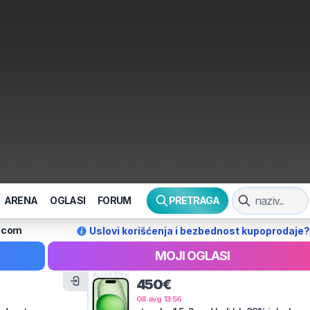
ARENA
OGLASI
FORUM
PRETRAGA
l.com
Uslovi korišćenja i bezbednost kupoprodaje?
MOJI OGLASI
#
qxsb1c87ww
450€
08.avg 13:56