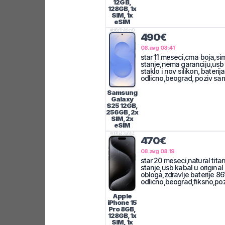
12GB,
128GB, 1x
SIM, 1x
eSIM
#
d6z1hldkn0
490€
08.avg 08:41
star 11 meseci,crna boja,si
stanje,nema garanciju,usb 
staklo i nov silikon, bateri
odlicno,beograd, poziv sa
Samsung
Galaxy
S25
12GB,
256GB, 2x
SIM, 2x
eSIM
#
d9bj42g6h4
470€
08.avg 08:19
star 20 meseci,natural tita
stanje,usb kabal u original k
obloga,zdravlje baterije 86
odlicno,beograd,fiksno,po
Apple
iPhone 15
Pro
8GB,
128GB, 1x
SIM, 1x