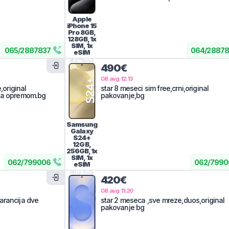
Apple
iPhone 15
Pro
8GB,
128GB, 1x
SIM, 1x
065
/
2887837
064
/
28878
eSIM
#
04778tjnxb
490€
08.avg 12:13
,original
star 8 meseci sim free,crni,original
 sa opremom.bg
pakovanje,bg
Samsung
Galaxy
S24+
12GB,
256GB, 1x
SIM, 1x
062
/
799006
062
/
7990
eSIM
#
ldszr3cn0x
420€
08.avg 11:20
arancija dve
star 2 meseca ,sve mreze,duos,original
pakovanje bg