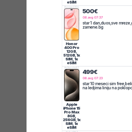
eSIM
#
wsqgglj30m
500€
08.avg 07:37
star 1 dan,duos,sve mreze,
zamene.bg
Honor
400 Pro
12GB,
512GB, 1x
SIM, 1x
eSIM
#
q9yqzjbw82
499€
08.avg 07:23
star 10 meseci sim free,beli
na ledjima liniju na poklop
Apple
iPhone 15
Pro Max
8GB,
256GB, 1x
SIM, 1x
eSIM