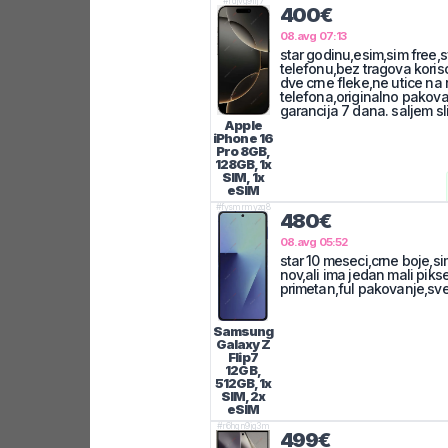
#
rdjvg9flj7
400€
08.avg 07:13
star godinu,esim,sim free,s
telefonu,bez tragova koris
dve crne fleke,ne utice na 
telefona,originalno pakov
garancija 7 dana. saljem sl
Apple
iPhone 16
Pro
8GB,
128GB, 1x
SIM, 1x
eSIM
#
fysmrmyzg8
480€
08.avg 05:52
star 10 meseci,crne boje,si
nov,ali ima jedan mali piks
primetan,ful pakovanje,sve
Samsung
Galaxy Z
Flip7
12GB,
512GB, 1x
SIM, 2x
eSIM
#
r6hqn9jq3m
499€