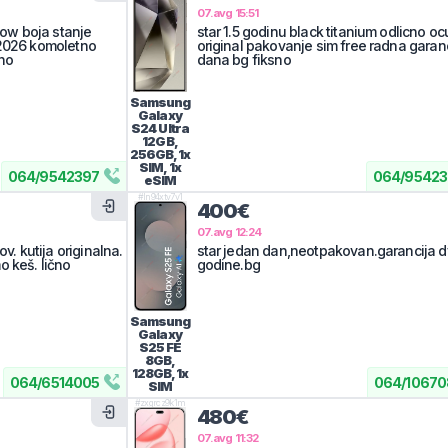
07.avg 15:51
llow boja stanje
star 1.5 godinu black titanium odlicno o
.2026 komoletno
original pakovanje sim free radna garanc
sno
dana bg fiksno
Samsung
Galaxy
S24 Ultra
12GB,
256GB, 1x
SIM, 1x
064
/
9542397
064
/
95423
eSIM
#
ln94xtv7v1
400€
07.avg 12:24
ov. kutija originalna.
star jedan dan,neotpakovan.garancija 
 keš. lično
godine.bg
Samsung
Galaxy
S25 FE
8GB,
128GB, 1x
064
/
6514005
064
/
10670
SIM
#
zxgrcz9k1m
480€
07.avg 11:32