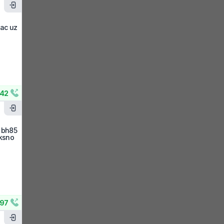
jac uz
42
o bh85
iksno
97