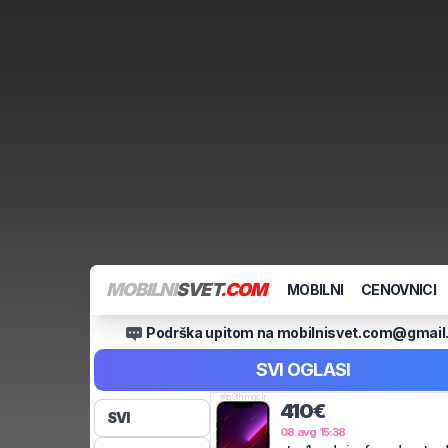
MOBILNI
SVET
.COM
MOBILNI
CENOVNICI
Podrška upitom na mobilnisvet.com@gmai
SVI OGLASI
#
tq9fhmgcjr
410€
SVI
08.avg 15:38