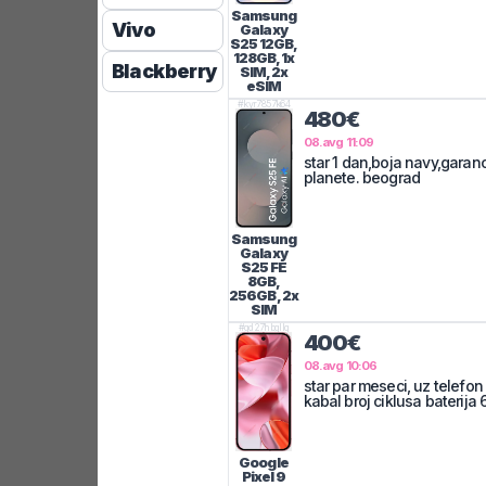
Samsung
Vivo
Galaxy
S25
12GB,
128GB, 1x
Blackberry
SIM, 2x
eSIM
#
kyr7857k64
480€
08.avg 11:09
star 1 dan,boja navy,garanc
planete. beograd
Samsung
Galaxy
S25 FE
8GB,
256GB, 2x
SIM
#
gd27hbgllq
400€
08.avg 10:06
star par meseci, uz telefon 
kabal broj ciklusa baterija 
Google
Pixel 9