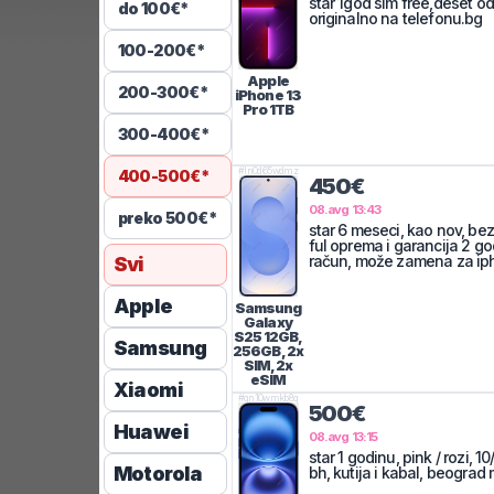
star 1god sim free,deset o
do 100€*
originalno na telefonu.bg
100-200€*
Apple
200-300€*
iPhone 13
Pro
1TB
300-400€*
#
ln0d65wdmz
400-500€*
450€
08.avg 13:43
preko 500€*
star 6 meseci, kao nov, be
ful oprema i garancija 2 go
račun, može zamena za iph
Svi
Apple
Samsung
Galaxy
S25
12GB,
Samsung
256GB, 2x
SIM, 2x
eSIM
Xiaomi
#
gn10wmkb8q
500€
Huawei
08.avg 13:15
star 1 godinu, pink / rozi, 1
Motorola
bh, kutija i kabal, beograd