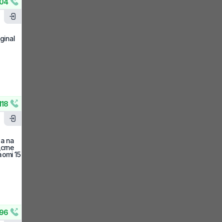
04
ginal
118
ja na
,crne
iaomi 15
96