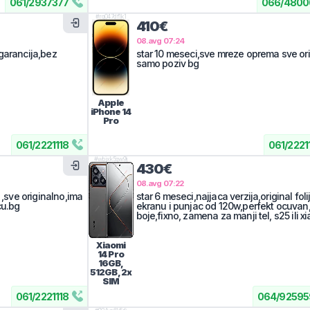
061
/
2937377
066
/
4800
#
rq047df1k1
410€
08.avg 07:24
garancija,bez
star 10 meseci,sve mreze oprema sve ori
samo poziv bg
Apple
iPhone 14
Pro
061
/
2221118
061
/
2221
#
wbjxk5qw9j
430€
08.avg 07:22
 ,sve originalno,ima
star 6 meseci,najjaca verzija,original foli
cu.bg
ekranu i punjac od 120w,perfekt ocuvan
boje,fixno, zamena za manji tel, s25 ili x
Xiaomi
14 Pro
16GB,
512GB, 2x
SIM
061
/
2221118
064
/
92595