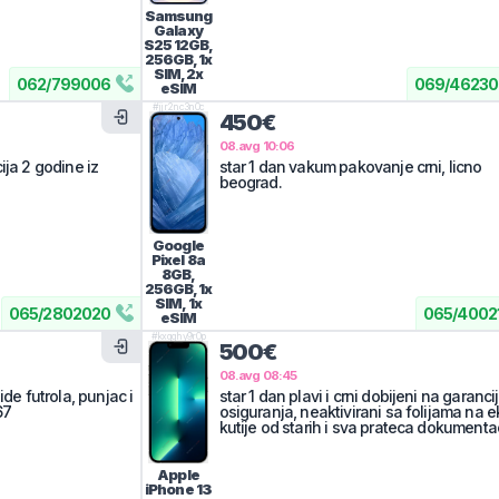
Samsung
Galaxy
S25
12GB,
256GB, 1x
SIM, 2x
062
/
799006
069
/
46230
eSIM
#
jjr2nc3n0c
450€
08.avg 10:06
ija 2 godine iz
star 1 dan vakum pakovanje crni, licno
beograd.
Google
Pixel 8a
8GB,
256GB, 1x
SIM, 1x
065
/
2802020
065
/
4002
eSIM
#
kxqghy9r0p
500€
08.avg 08:45
ide futrola, punjac i
star 1 dan plavi i crni dobijeni na garancij
67
osiguranja, neaktivirani sa folijama na 
kutije od starih i sva prateca dokumentac
Apple
iPhone 13