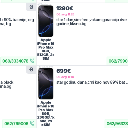
#
41bm7wqdcm
1290€
06.avg 11:26
9 i 90% baterije, org
star 1 dan,sim free,vakum garancija dve
ena, bg
godine,fiksno.bg
Apple
iPhone 16
Pro Max
8GB,
512GB, 2x
SIM
060
/
3334078
062
/
7990
#
ylwq257jfm
699€
06.avg 11:18
ja black
star godinu dana,crni kao nov 89% bat .
ena.bg
Apple
iPhone 16
Pro Max
8GB,
256GB, 1x
SIM, 2x
062
/
799006
062
/
96328
eSIM