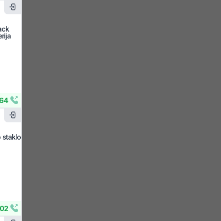
ack
rija
64
o staklo
02