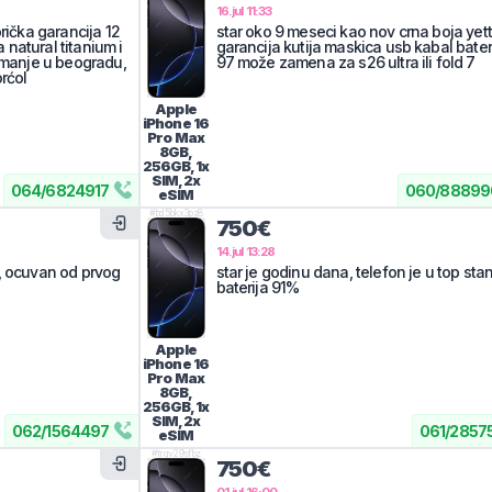
16.jul 11:33
brička garancija 12
star oko 9 meseci kao nov crna boja yett
natural titanium i
garancija kutija maskica usb kabal bater
zimanje u beogradu,
97 može zamena za s26 ultra ili fold 7
rćol
Apple
iPhone 16
Pro Max
8GB,
256GB, 1x
SIM, 2x
064
/
6824917
060
/
88899
eSIM
#
bd5bkx3pz8
750€
14.jul 13:28
, ocuvan od prvog
star je godinu dana, telefon je u top stan
baterija 91%
Apple
iPhone 16
Pro Max
8GB,
256GB, 1x
SIM, 2x
062
/
1564497
061
/
2857
eSIM
#
trqv29sfbz
750€