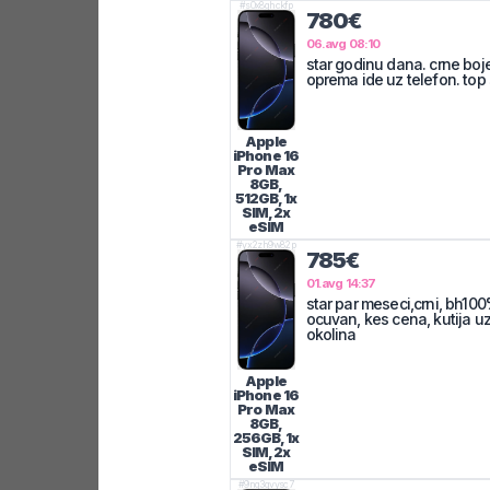
#
s0x8ghckfp
780€
06.avg 08:10
star godinu dana. crne boje
oprema ide uz telefon. top 
Apple
iPhone 16
Pro Max
8GB,
512GB, 1x
SIM, 2x
eSIM
#
yx2zh9w82p
785€
01.avg 14:37
star par meseci,crni, bh10
ocuvan, kes cena, kutija uz
okolina
Apple
iPhone 16
Pro Max
8GB,
256GB, 1x
SIM, 2x
eSIM
#
9nq3qvysc7