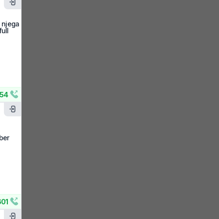
z njega
ull
54
ber
601