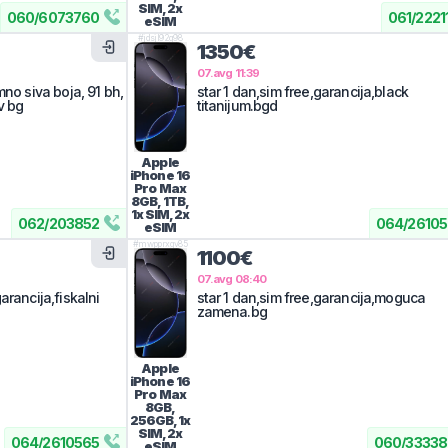
SIM, 2x
060
/
6073760
061
/
2221
eSIM
#
jdsjl92g98
1350€
07.avg 11:39
mno siva boja, 91 bh,
star 1 dan,sim free,garancija,black
v bg
titanijum.bgd
Apple
iPhone 16
Pro Max
8GB, 1TB,
1x SIM, 2x
062
/
203852
064
/
2610
eSIM
#
mwpprxgv85
1100€
07.avg 08:40
arancija,fiskalni
star 1 dan,sim free,garancija,moguca
zamena.bg
Apple
iPhone 16
Pro Max
8GB,
256GB, 1x
SIM, 2x
064
/
2610565
060
/
33338
eSIM