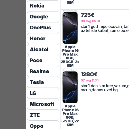
SIM
Nokia
#
78dg0g636c
725€
Google
08.avg 06:31
star 1 god, lepo ocuvan, ta
OnePlus
uz tel ide kabal, samo pozi
Honor
Apple
Alcatel
iPhone 16
Pro Max
8GB,
Poco
256GB, 2x
SIM
Realme
#
nghq3klcj2
1280€
07.avg 11:34
Tesla
star 1 dan sim free,vakum,g
racun,danas uzet.bg
LG
Microsoft
Apple
iPhone 16
Pro Max
ZTE
8GB,
512GB, 2x
SIM
Oppo