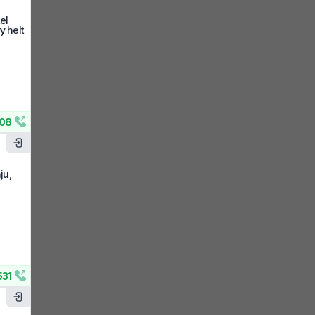
el
y helt
08
ju,
531