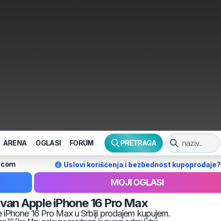
ARENA
OGLASI
FORUM
PRETRAGA
l.com
Uslovi korišćenja i bezbednost kupoprodaje?
MOJI OGLASI
ovan
Apple
iPhone 16 Pro Max
e
iPhone 16 Pro Max
u Srbiji prodajem kupujem.