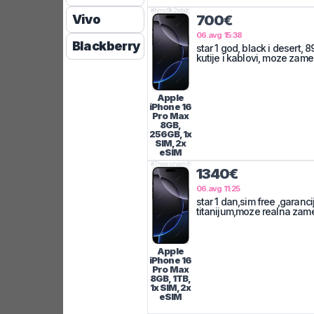
#
hmc9k2wbdc
Vivo
700€
06.avg 15:38
Blackberry
star 1 god, black i desert, 8
kutije i kablovi, moze zam
Apple
iPhone 16
Pro Max
8GB,
256GB, 1x
SIM, 2x
eSIM
#
7nwsvzygm8
1340€
06.avg 11:25
star 1 dan,sim free ,garanci
titanijum,moze realna zam
Apple
iPhone 16
Pro Max
8GB, 1TB,
1x SIM, 2x
eSIM