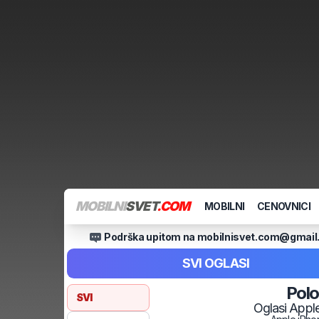
MOBILNI
SVET
.COM
MOBILNI
CENOVNICI
Podrška upitom na mobilnisvet.com@gmai
SVI OGLASI
Pol
SVI
Oglasi
Appl