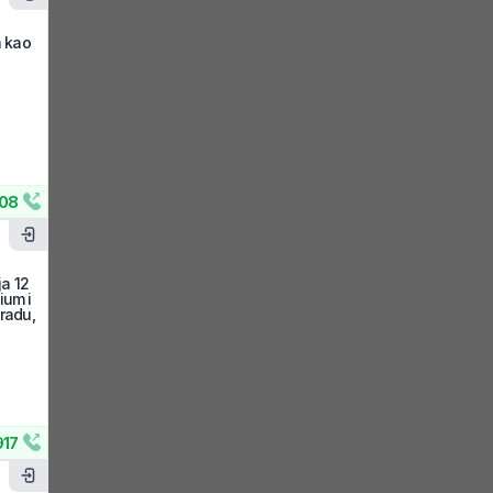
a kao
08
ja 12
ium i
gradu,
17