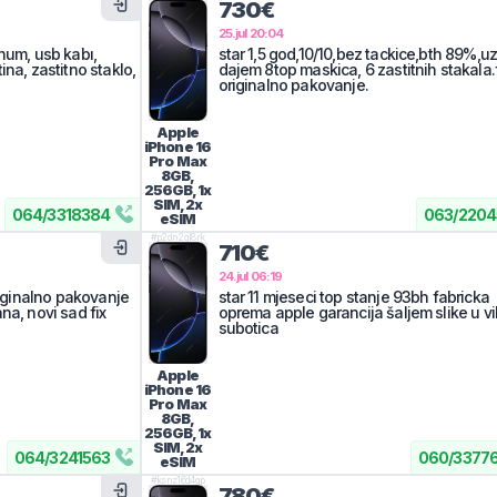
730€
25.jul 20:04
num, usb kabı,
star 1,5 god,10/10,bez tackice,bth 89%,u
ina, zastitno staklo,
dajem 8top maskica, 6 zastitnih stakala.f
originalno pakovanje.
Apple
iPhone 16
Pro Max
8GB,
256GB, 1x
SIM, 2x
064
/
3318384
063
/
2204
eSIM
#
p2dn2ql8rk
710€
24.jul 06:19
originalno pakovanje
star 11 mjeseci top stanje 93bh fabricka
na, novi sad fix
oprema apple garancija šaljem slike u vi
subotica
Apple
iPhone 16
Pro Max
8GB,
256GB, 1x
SIM, 2x
064
/
3241563
060
/
3377
eSIM
#
ksnz16d4gp
780€