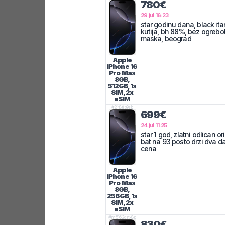
780€
29.jul 16:23
star godinu dana, black ita
kutija, bh 88%, bez ogrebot
maska, beograd
Apple
iPhone 16
Pro Max
8GB,
512GB, 1x
SIM, 2x
eSIM
#
2jt8tjb9sb
699€
24.jul 11:25
star 1 god, zlatni odlican 
bat na 93 posto drzi dva da
cena
Apple
iPhone 16
Pro Max
8GB,
256GB, 1x
SIM, 2x
eSIM
#
m5162gnx8p
830€