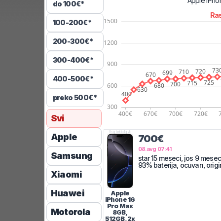
Apple
iPho
do 100€*
Ras
100-200€*
200-300€*
300-400€*
400-500€*
preko 500€*
Svi
#
sgbx6cfg7q
Apple
700€
08.avg 07:41
Samsung
star 15 meseci, jos 9 meseci
93% baterija, ocuvan, orig
Xiaomi
Huawei
Apple
iPhone 16
Pro Max
Motorola
8GB,
512GB, 2x