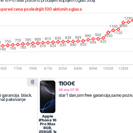
ne 16 Pro Max
polovno prodajem kupujem oglasi Srbiji.
pored cena poslednjih
100
aktivnih oglasa
#
668306kgqk
1100€
08.avg 07:35
 garancija. black.
star 1 dan,sim free garancija,samo poziv
inal pakovanje
Apple
iPhone 16
Pro Max
8GB,
256GB, 1x