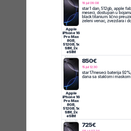
19.jul 09:08
star 1 dan, 512gb, apple fa
meseci, dostupan u bojama 
black titanium. lično preu
zeleni venac, zvezdara i do
Apple
iPhone 16
Pro Max
8GB,
512GB, 1x
SIM, 2x
eSIM
#
3cyldlgqtn
850€
15.jul 12:30
star 17meseci baterija 92%
dana sa staklom i maskom
Apple
iPhone 16
Pro Max
8GB,
512GB, 1x
SIM, 2x
eSIM
#
qnbhtq3t6j
725€