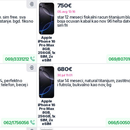
#
s2ph0dryyn
750€
05.avg 13:16
. sim free. sva
star 12 meseci fiskalni racun titanijum bl
stanje. bgd. fiksno
boja ocuvan kabal kao nov 96 helta date
sim fri
Apple
iPhone 16
Pro Max
8GB,
256GB, 1x
SIM, 2x
069
/
3331212
069
/
80701
eSIM
#
vfxpsxvdwl
680€
30.jul 11:01
0%, perfektno
star 14 meseci, natural titanijum, zastitn
 telefon, becej i
i futrola, bukvalno kao nov, bg
Apple
iPhone 16
Pro Max
8GB,
256GB, 1x
SIM, 2x
062
/
1756056
066
/
50050
eSIM
#
hcfch3l41q