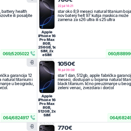
22.jul 14:21
, battery health
star oko 8,9 meseci natural titanium boj
ovite ili posaljite
nov batery helt 97 kutija maskica može
zamena za s26 ultra ili s25 ultra
Apple
iPhone 16
Pro Max
8GB,
256GB, 1x
SIM, 2x
069
/
5205022
060
/
88899
eSIM
#
yy101b65f2
1050€
19.jul 09:08
brička garancija 12
star 1 dan, 512gb, apple fabrička garanci
natural titanium i
meseci, dostupan u bojama natural titan
zimanje u beogradu,
black titanium. lično preuzimanje u beo
rćol.
zeleni venac, zvezdara i dorćol
Apple
iPhone 16
Pro Max
8GB,
512GB, 2x
SIM
064
/
6824917
064
/
68249
#
1c9m0kjh3p
770€