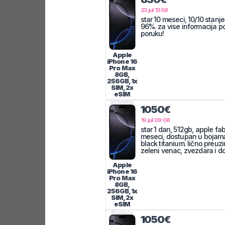
23.jul 13:58
star 10 meseci, 10/10 stanje
96%. za vise informacija poz
poruku!
Apple
iPhone 16
Pro Max
8GB,
256GB, 1x
SIM, 2x
eSIM
#
3j5b99566d
1050€
19.jul 09:08
star 1 dan, 512gb, apple fa
meseci, dostupan u bojama 
black titanium. lično preu
zeleni venac, zvezdara i do
Apple
iPhone 16
Pro Max
8GB,
256GB, 1x
SIM, 2x
eSIM
#
0cwl9grtry
1050€