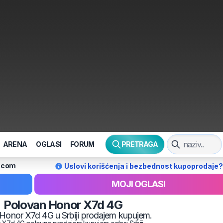
ARENA
OGLASI
FORUM
PRETRAGA
l.com
Uslovi korišćenja i bezbednost kupoprodaje?
MOJI OGLASI
Polovan
Honor
X7d 4G
Honor
X7d 4G
u Srbiji prodajem kupujem.