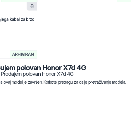
njega kabal za brzo
ARHIVIRAN
ujem polovan
Honor
X7d 4G
Prodajem polovan
Honor
X7d 4G
za ovaj model je završen. Koristite pretragu za dalje pretraživanje modela.