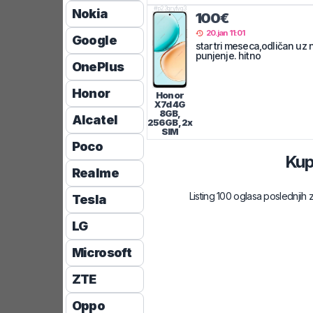
#
p23qryfvg3
Nokia
100€
20.jan 11:01
Google
star tri meseca,odličan uz 
punjenje. hitno
OnePlus
Honor
Honor
X7d 4G
8GB,
Alcatel
256GB, 2x
SIM
Poco
Kup
Realme
Listing 100 oglasa poslednjih 
Tesla
LG
Microsoft
ZTE
Oppo