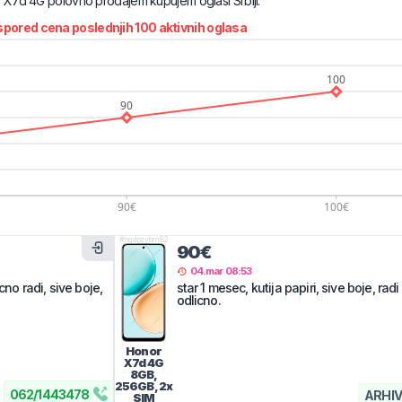
r
X7d 4G
polovno prodajem kupujem oglasi Srbiji.
pored cena poslednjih
100
aktivnih oglasa
#
nqdpzybm82
90€
04.mar 08:53
cno radi, sive boje,
star 1 mesec, kutija papiri, sive boje, radi
odlicno.
Honor
X7d 4G
8GB,
256GB, 2x
062
/
1443478
ARHIV
SIM