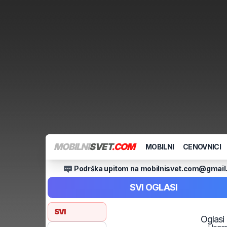
MOBILNI
SVET
.COM
MOBILNI
CENOVNICI
Podrška upitom na mobilnisvet.com@gmai
SVI OGLASI
SVI
Oglasi