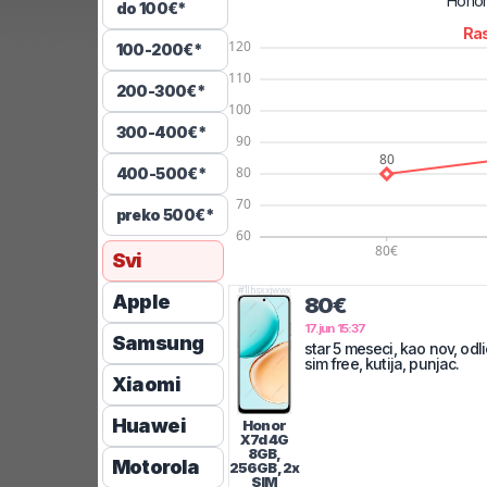
Hono
do 100€*
Ras
100-200€*
200-300€*
300-400€*
400-500€*
preko 500€*
Svi
#
1lhsxxjwwx
Apple
80€
17.jun 15:37
Samsung
star 5 meseci, kao nov, odli
sim free, kutija, punjac.
Xiaomi
Huawei
Honor
X7d 4G
8GB,
Motorola
256GB, 2x
SIM