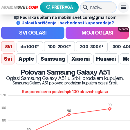
MOBILNI
SVET
.COM
PRETRAGA
Podrška upitom na mobilnisvet.com@gmail.com
Uslovi korišćenja i bezbednost kupoprodaje?
NOVO
SVI OGLASI
MOJI OGLASI
SVI
do 100€*
100-200€*
200-300€*
300-40
Svi
Apple
Samsung
Xiaomi
Huawei
Mo
Polovan
Samsung
Galaxy A51
Oglasi
Samsung
Galaxy A51
u Srbiji prodajem kupujem.
Samsung
Galaxy A51
polovno prodajem kupujem oglasi Srbiji.
Raspored cena poslednjih
100
aktivnih oglasa