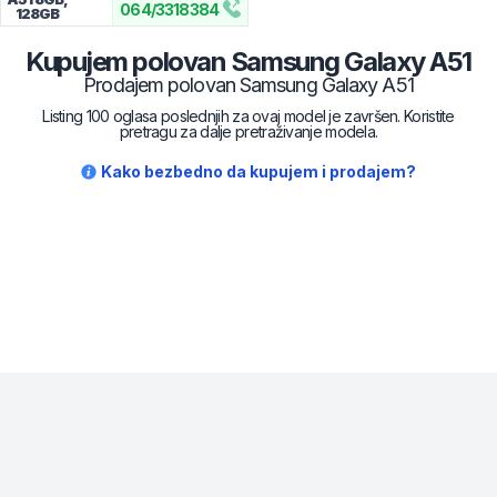
064
/
3318384
128GB
Kupujem polovan
Samsung
Galaxy A51
Prodajem polovan
Samsung
Galaxy A51
Listing 100 oglasa poslednjih za ovaj model je završen. Koristite
pretragu za dalje pretraživanje modela.
Kako bezbedno da kupujem i prodajem?
* maloprodajna cena sa uključenim PDV-om.
Uslovi korišćenja
Mail:
Dinarske cene modela se dele sa prodajnim
mobilnisvet.com@gmail.com - Sva prava
efektivnim kursom NBS koji se ažurira na svakih
rezervisana. © 2003-
2026
nekoliko dana. Plaćanje ISKLJUČIVO u dinarskoj
protivvrednosti.