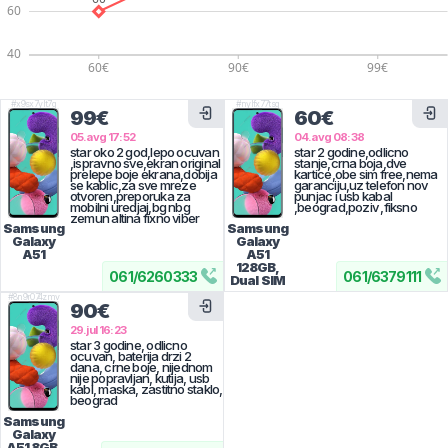
#
x9sx7ylt7g
#
nylfx77tsg
99€
60€
05.avg 17:52
04.avg 08:38
star oko 2 god,lepo ocuvan
star 2 godine,odlicno
,ispravno sve,ekran original
stanje,crna boja,dve
prelepe boje ekrana,dobija
kartice,obe sim free,nema
se kablic,za sve mreze
garanciju,uz telefon nov
otvoren,preporuka za
punjac i usb kabal
mobilni uredjaj,bg nbg
,beograd,poziv ,fiksno
zemun altina fixno viber
Samsung
Samsung
Galaxy
Galaxy
A51
A51
128GB,
061
/
6260333
061
/
6379111
Dual SIM
#
8n9r074zmv
90€
29.jul 16:23
star 3 godine, odlicno
ocuvan, baterija drzi 2
dana, crne boje, nijednom
nije popravljan, kutija, usb
kabl, maska, zastitno staklo,
beograd
Samsung
Galaxy
A51
8GB,