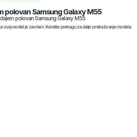
m polovan
Samsung
Galaxy M55
odajem polovan
Samsung
Galaxy M55
za ovaj model je završen. Koristite pretragu za dalje pretraživanje modela.