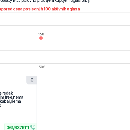
Galaxy M55
polovno prodajem kupujem oglasi Srbiji.
pored cena poslednjih
100
aktivnih oglasa
e,redak
sim free,nema
b kabal,nema
o
061
/
6379111