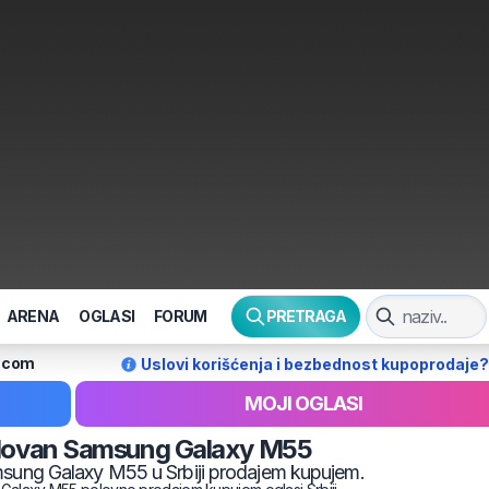
ARENA
OGLASI
FORUM
PRETRAGA
l.com
Uslovi korišćenja i bezbednost kupoprodaje?
MOJI OGLASI
lovan
Samsung
Galaxy M55
sung
Galaxy M55
u Srbiji prodajem kupujem.