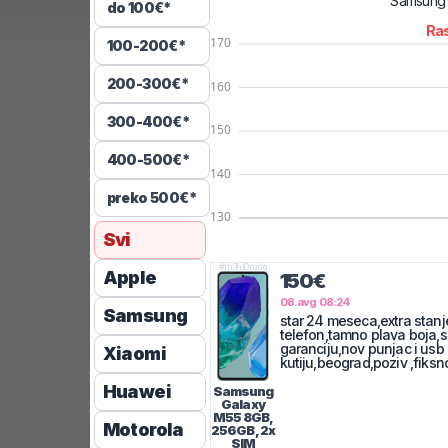
Samsung
do 100€*
Ras
100-200€*
200-300€*
300-400€*
400-500€*
preko 500€*
Svi
#
lh3ht0nzdq
Apple
150€
08.avg 08:24
Samsung
star 24 meseca,extra stanj
telefon,tamno plava boja,
garanciju,nov punjac i us
Xiaomi
kutiju,beograd,poziv ,fiksn
Huawei
Samsung
Galaxy
M55
8GB,
Motorola
256GB, 2x
SIM