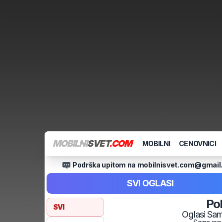
MOBILNI
SVET
.COM
MOBILNI
CENOVNICI
Podrška upitom na mobilnisvet.com@gmai
SVI OGLASI
Po
SVI
Oglasi
Sam