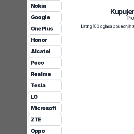
Nokia
Kupuje
Google
Pr
Listing 100 oglasa poslednjih 
OnePlus
Honor
Alcatel
Poco
Realme
Tesla
LG
Microsoft
ZTE
Oppo