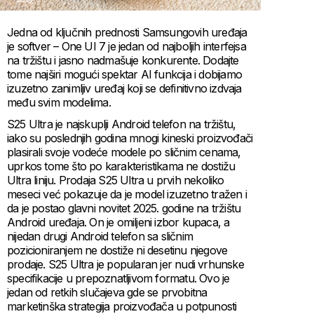
Jedna od ključnih prednosti Samsungovih uređaja
je softver – One UI 7 je jedan od najboljih interfejsa
na tržištu i jasno nadmašuje konkurente. Dodajte
tome najširi mogući spektar AI funkcija i dobijamo
izuzetno zanimljiv uređaj koji se definitivno izdvaja
među svim modelima.
S25 Ultra je najskuplji Android telefon na tržištu,
iako su poslednjih godina mnogi kineski proizvođači
plasirali svoje vodeće modele po sličnim cenama,
uprkos tome što po karakteristikama ne dostižu
Ultra liniju. Prodaja S25 Ultra u prvih nekoliko
meseci već pokazuje da je model izuzetno tražen i
da je postao glavni novitet 2025. godine na tržištu
Android uređaja. On je omiljeni izbor kupaca, a
nijedan drugi Android telefon sa sličnim
pozicioniranjem ne dostiže ni desetinu njegove
prodaje. S25 Ultra je popularan jer nudi vrhunske
specifikacije u prepoznatljivom formatu. Ovo je
jedan od retkih slučajeva gde se prvobitna
marketinška strategija proizvođača u potpunosti