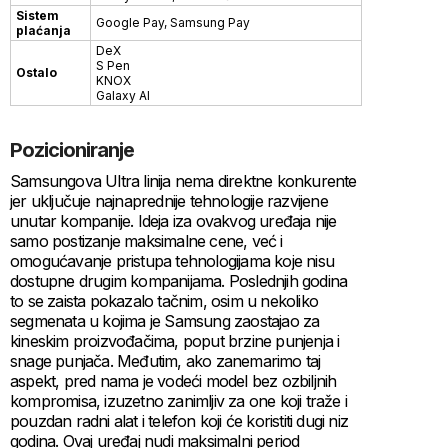
Sistem
Google Pay, Samsung Pay
plaćanja
DeX
S Pen
Ostalo
KNOX
Galaxy AI
Pozicioniranje
Samsungova Ultra linija nema direktne konkurente
jer uključuje najnaprednije tehnologije razvijene
unutar kompanije. Ideja iza ovakvog uređaja nije
samo postizanje maksimalne cene, već i
omogućavanje pristupa tehnologijama koje nisu
dostupne drugim kompanijama. Poslednjih godina
to se zaista pokazalo tačnim, osim u nekoliko
segmenata u kojima je Samsung zaostajao za
kineskim proizvođačima, poput brzine punjenja i
snage punjača. Međutim, ako zanemarimo taj
aspekt, pred nama je vodeći model bez ozbiljnih
kompromisa, izuzetno zanimljiv za one koji traže i
pouzdan radni alat i telefon koji će koristiti dugi niz
godina. Ovaj uređaj nudi maksimalni period