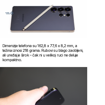
Dimenzije telefona su 162,8 x 77,6 x 8,2 mm, a
težina iznosi 218 grama. Rubovi su blago zaobljeni,
ali uređaj je širok – čak ni u velikoj ruci ne deluje
kompaktno.