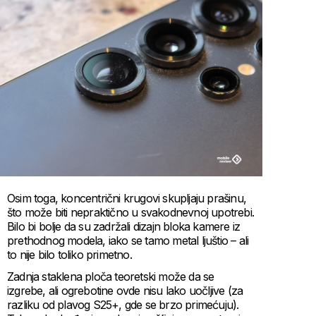
Osim toga, koncentrični krugovi skupljaju prašinu,
što može biti nepraktično u svakodnevnoj upotrebi.
Bilo bi bolje da su zadržali dizajn bloka kamere iz
prethodnog modela, iako se tamo metal ljuštio – ali
to nije bilo toliko primetno.
Zadnja staklena ploča teoretski može da se
izgrebe, ali ogrebotine ovde nisu lako uočljive (za
razliku od plavog S25+, gde se brzo primećuju).