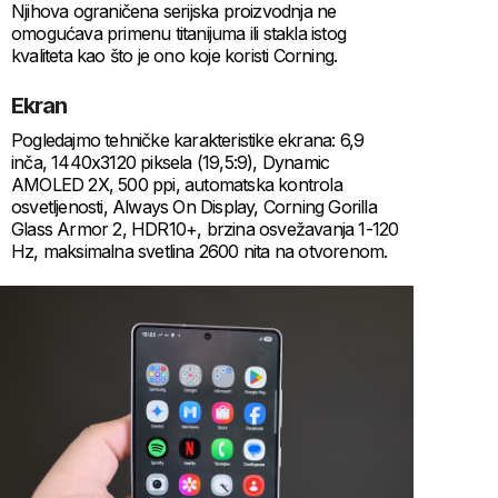
Njihova ograničena serijska proizvodnja ne
omogućava primenu titanijuma ili stakla istog
kvaliteta kao što je ono koje koristi Corning.
Ekran
Pogledajmo tehničke karakteristike ekrana: 6,9
inča, 1440x3120 piksela (19,5:9), Dynamic
AMOLED 2X, 500 ppi, automatska kontrola
osvetljenosti, Always On Display, Corning Gorilla
Glass Armor 2, HDR10+, brzina osvežavanja 1-120
Hz, maksimalna svetlina 2600 nita na otvorenom.