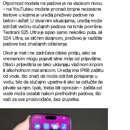
Otpornost modela na padove je na visokom nivou
– na YouTubeu možete pronaći brojne nezavisne
testove u kojima je uređaj preživeo padove na
beton i asfalt. U stvarnim situacijama, uređaj može
izdržati većinu slučajnih padova na tvrde površine.
Testirani S25 Ultra je ispao samo nekoliko puta, ali
S24 Ultra, sa sličnim dizajnom, preživeo je različite
padove bez značajnih oštećenja.
Okvir je mat i ne zadržava otiske prstiju, iako se
vremenom mogu pojaviti sitne mrlje od prljavštine.
Otisci i prljavština se lako uklanjaju vlažnom krpom
ili alkoholnom maramicom. Uređaj ima IP68 zaštitu
od vode, što znači da može izdržati potapanje u
vodu, bilo da slučajno upadne ili ako se odlučite da
plivate sa njim. Ipak, treba biti oprezan – zaštita od
vode može oslabiti nakon prethodnih padova, što
važi za sve proizvođače, bez izuzetka.