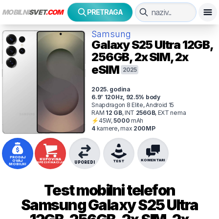
MOBILNI
SVET
.COM
PRETRAGA
Samsung
Galaxy S25 Ultra
12GB,
256GB, 2x SIM, 2x
eSIM
2025
2025
. godina
6.9
"
120
Hz
,
92.5
% body
Snapdragon 8 Elite, Android 15
RAM
12
GB
,
INT
256
GB
,
EXT
nema
⚡
45
W,
5000
mAh
4
kamer
e
, max
200
MP
PRODAJ
KUPOVINA
KOMENTARI
OVAJ
TEST
UPOREDI
SPECIFIKACIJA
MOBILNI
Test mobilni telefon
Samsung
Galaxy S25 Ultra