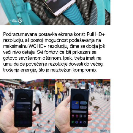
Podrazumevana postavka ekrana koristi Full HD+
rezoluciju, ali postoji mogućnost podešavanja na
maksimalnu WQHD+ rezoluciju, čime se dobija još
veći nivo detalja. Svi fontovi će biti prikazani sa
gotovo savršenom oštrinom. Ipak, treba imati na
umu da će povećanje rezolucije dovesti do većeg
trošenja energije, što je neizbežan kompromis.