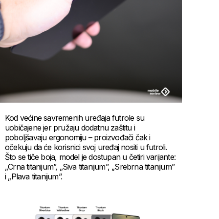
Kod većine savremenih uređaja futrole su
uobičajene jer pružaju dodatnu zaštitu i
poboljšavaju ergonomiju – proizvođači čak i
očekuju da će korisnici svoj uređaj nositi u futroli.
Što se tiče boja, model je dostupan u četiri varijante:
„Crna titanijum”, „Siva titanijum”, „Srebrna titanijum”
i „Plava titanijum”.