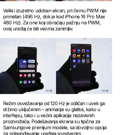
Veliki i izuzetno udoban ekran, pri čemu PWM nije
primetan (496 Hz, dok je kod iPhone 16 Pro Max
480 Hz). Za one koji obraćaju pažnju na PWM,
ovaj uređaj će biti veoma zanimljiv.
Režim osvežavanja od 120 Hz je odličan i uvek ga
držimo uključenim – animacije su glatke, kako u
interfejsu, tako i u većini aplikacija nezavisnih
proizvođača. Podešavanja ekrana su tipična za
Samsungove premijum modele, sa dovoljno opcija
za prilagođavanje uređaja sopstvenim