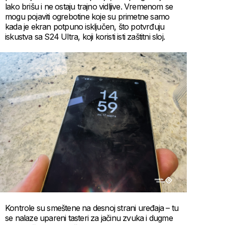
lako brišu i ne ostaju trajno vidljive. Vremenom se
mogu pojaviti ogrebotine koje su primetne samo
kada je ekran potpuno isključen, što potvrđuju
iskustva sa S24 Ultra, koji koristi isti zaštitni sloj.
Kontrole su smeštene na desnoj strani uređaja – tu
se nalaze upareni tasteri za jačinu zvuka i dugme