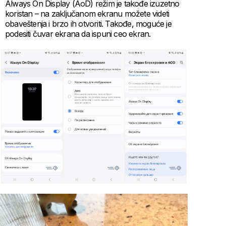
Always On Display (AoD) režim je takođe izuzetno
koristan – na zaključanom ekranu možete videti
obaveštenja i brzo ih otvoriti. Takođe, moguće je
podesiti čuvar ekrana da ispuni ceo ekran.