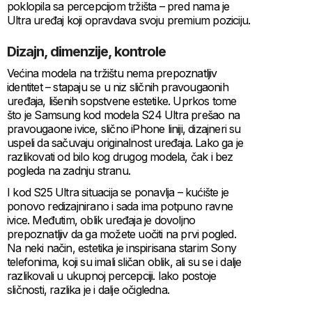
poklopila sa percepcijom tržišta – pred nama je
Ultra uređaj koji opravdava svoju premium poziciju.
Dizajn, dimenzije, kontrole
Većina modela na tržištu nema prepoznatljiv
identitet – stapaju se u niz sličnih pravougaonih
uređaja, lišenih sopstvene estetike. Uprkos tome
što je Samsung kod modela S24 Ultra prešao na
pravougaone ivice, slično iPhone liniji, dizajneri su
uspeli da sačuvaju originalnost uređaja. Lako ga je
razlikovati od bilo kog drugog modela, čak i bez
pogleda na zadnju stranu.
I kod S25 Ultra situacija se ponavlja – kućište je
ponovo redizajnirano i sada ima potpuno ravne
ivice. Međutim, oblik uređaja je dovoljno
prepoznatljiv da ga možete uočiti na prvi pogled.
Na neki način, estetika je inspirisana starim Sony
telefonima, koji su imali sličan oblik, ali su se i dalje
razlikovali u ukupnoj percepciji. Iako postoje
sličnosti, razlika je i dalje očigledna.