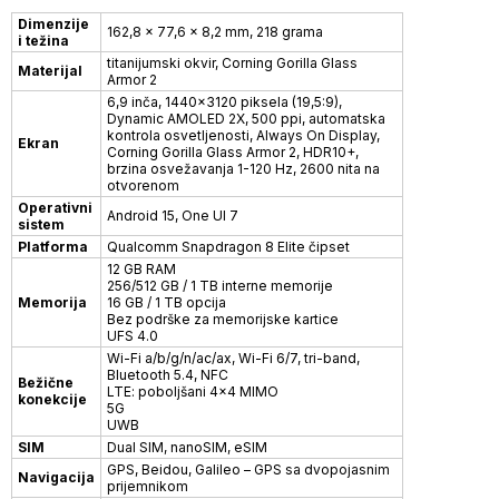
Dimenzije
162,8 x 77,6 x 8,2 mm, 218 grama
i težina
titanijumski okvir, Corning Gorilla Glass
Materijal
Armor 2
6,9 inča, 1440x3120 piksela (19,5:9),
Dynamic AMOLED 2X, 500 ppi, automatska
kontrola osvetljenosti, Always On Display,
Ekran
Corning Gorilla Glass Armor 2, HDR10+,
brzina osvežavanja 1-120 Hz, 2600 nita na
otvorenom
Operativni
Android 15, One UI 7
sistem
Platforma
Qualcomm Snapdragon 8 Elite čipset
12 GB RAM
256/512 GB / 1 TB interne memorije
Memorija
16 GB / 1 TB opcija
Bez podrške za memorijske kartice
UFS 4.0
Wi-Fi a/b/g/n/ac/ax, Wi-Fi 6/7, tri-band,
Bluetooth 5.4, NFC
Bežične
LTE: poboljšani 4×4 MIMO
konekcije
5G
UWB
SIM
Dual SIM, nanoSIM, eSIM
GPS, Beidou, Galileo – GPS sa dvopojasnim
Navigacija
prijemnikom