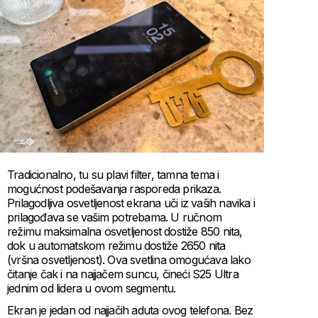
Tradicionalno, tu su plavi filter, tamna tema i
mogućnost podešavanja rasporeda prikaza.
Prilagodljiva osvetljenost ekrana uči iz vaših navika i
prilagođava se vašim potrebama. U ručnom
režimu maksimalna osvetljenost dostiže 850 nita,
dok u automatskom režimu dostiže 2650 nita
(vršna osvetljenost). Ova svetlina omogućava lako
čitanje čak i na najjačem suncu, čineći S25 Ultra
jednim od lidera u ovom segmentu.
Ekran je jedan od najjačih aduta ovog telefona. Bez