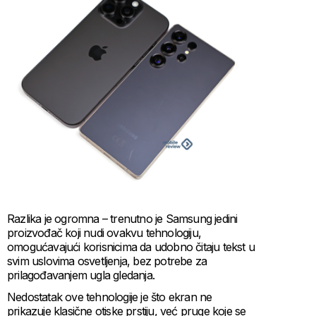
Razlika je ogromna – trenutno je Samsung jedini
proizvođač koji nudi ovakvu tehnologiju,
omogućavajući korisnicima da udobno čitaju tekst u
svim uslovima osvetljenja, bez potrebe za
prilagođavanjem ugla gledanja.
Nedostatak ove tehnologije je što ekran ne
prikazuje klasične otiske prstiju, već pruge koje se