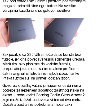
Tek pod određenim uglom i pažljivim posmatranjem
mogu se primetiti sitne ogrebotine. Na svetlijim
verzijama kućišta one su gotovo nevidljive.
Zaključak je da S25 Ultra može da se koristi i bez
futrole, jer ona povećava težinu i dimenzije uređaja.
Međutim, ako planirate da koristite futrolu,
preporučuje se model sa minimalnim profilom –
čak ni originalna futrola nije najbolji izbor. Tanke
Pitaka futrole su, na primer, odličan izbor.
Govoreći o zaštiti, važno je napomenuti da nema
potrebe za lepljenjem dodatnog zaštitnog stakla na
ekran. Uređaj koristi Corning Gorilla Glass Armor 2,
koje može izdržati padove sa visine od dva metra.
Dodatna zaštita nije potrebna, a može čak i