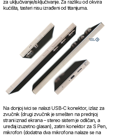
za uključivanje/isključivanje. Za razliku od okvira
kućišta, tasteri nisu izrađeni od titanijuma.
Na donjoj ivici se nalazi USB-C konektor, izlaz za
zvučnik (drugi zvučnik je smešten na prednjoj
strani iznad ekrana – stereo sistem je odličan, a
uređaj izuzetno glasan), zatim konektor za S Pen,
mikrofon (dodatna dva mikrofona nalaze se na