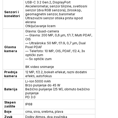
USB-C 3.2 Gen.2, DisplayPort
Akcelerometar, senzor blizine, svetlosni
senzor (dva RGB senzora), žiroskop,
Senzori i
geomagnetni senzor, barometar
konektori
Ultrazvučni senzor otiska prsta ispod
ekrana
Otključavanje licem
Glavna: Quad-camera
— Glavna: 200 MP, 0,6 μm, f/1.7, Multi PDAF,
OIS
— Ultraširoka: 50 MP, f/1.9, 0,7 μm, Dual
Glavna
Pixel PDAF
kamera
— Telefoto: 10 MP, OIS, PDAF, f/2.4, 3x
optički zum
— 5x optički zum
8K video snimanje
Prednja
12 MP, f/2.2, bokeh efekat, razni dodatni
kamera
efekti, autofokus
Li-Ion 5000 mAh
Brzo punjenje do 45 W
Baterija
Bežično punjenje (25 W), obrnuto bežično
punjenje
PD 3.0
Stepen
IP68
zaštite
Boje
crna, siva, srebrna, plava
Zvuk
Dolby Atmos, dva zvučnika