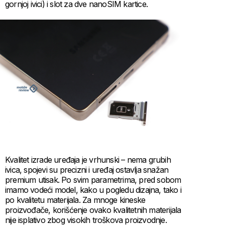
gornjoj ivici) i slot za dve nanoSIM kartice.
Kvalitet izrade uređaja je vrhunski – nema grubih
ivica, spojevi su precizni i uređaj ostavlja snažan
premium utisak. Po svim parametrima, pred sobom
imamo vodeći model, kako u pogledu dizajna, tako i
po kvalitetu materijala. Za mnoge kineske
proizvođače, korišćenje ovako kvalitetnih materijala
nije isplativo zbog visokih troškova proizvodnje.