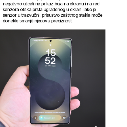
negativno uticati na prikaz boja na ekranu i na rad
senzora otiska prsta ugrađenog u ekran. Iako je
senzor ultrazvučni, prisustvo zaštitnog stakla može
donekle smanjiti njegovu preciznost.