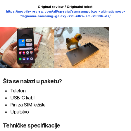
Original review / Originalni tekst:
https://mobile-review.com/all/special/samsung/obzor-ultimativnogo-
flagmana-samsung-galaxy-s25-ultra-sm-s938b-ds/
Šta se nalazi u paketu?
Telefon
USB-C kabl
Pin za SIM ležište
Uputstvo
Tehničke specifikacije