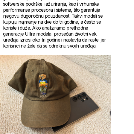
softverske podrške i ažuriranja, kao i vrhunske
performanse procesora i sistema, što garantuje
njegovu dugoročnu pouzdanost. Takvi modeli se
kupuju najmanje na dve do tri godine, a često se
koriste i duže. Ako analiziramo prethodne
generacije Ultra modela, prosečan životni vek
uređaja iznosi oko tri godine i nastavlja da raste, jer
korisnici ne žele da se odreknu svojih uređaja.