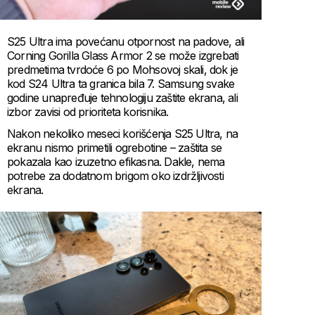
S25 Ultra ima povećanu otpornost na padove, ali
Corning Gorilla Glass Armor 2 se može izgrebati
predmetima tvrdoće 6 po Mohsovoj skali, dok je
kod S24 Ultra ta granica bila 7. Samsung svake
godine unapređuje tehnologiju zaštite ekrana, ali
izbor zavisi od prioriteta korisnika.
Nakon nekoliko meseci korišćenja S25 Ultra, na
ekranu nismo primetili ogrebotine – zaštita se
pokazala kao izuzetno efikasna. Dakle, nema
potrebe za dodatnom brigom oko izdržljivosti
ekrana.