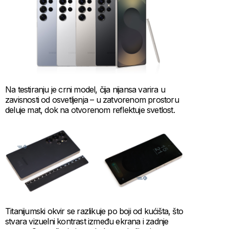
Na testiranju je crni model, čija nijansa varira u
zavisnosti od osvetljenja – u zatvorenom prostoru
deluje mat, dok na otvorenom reflektuje svetlost.
Titanijumski okvir se razlikuje po boji od kućišta, što
stvara vizuelni kontrast između ekrana i zadnje