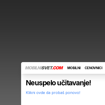
MOBILNI
SVET
.COM
MOBILNI
CENOVNICI
Neuspelo učitavanje!
Klikni ovde da probaš ponovo!