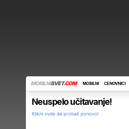
MOBILNI
SVET
.COM
MOBILNI
CENOVNICI
Neuspelo učitavanje!
Klikni ovde da probaš ponovo!