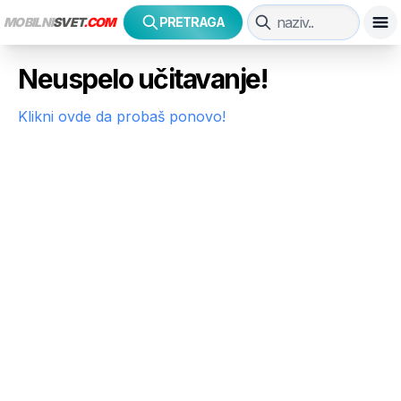
MOBILNI
SVET
.COM
PRETRAGA
Neuspelo učitavanje!
Klikni ovde da probaš ponovo!