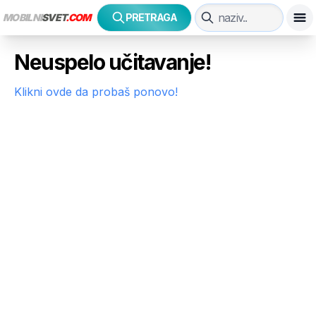
MOBILNI
SVET
.COM
PRETRAGA
Neuspelo učitavanje!
Klikni ovde da probaš ponovo!