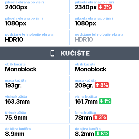
piksela ekrana po visini
piksela ekrana po visini
2400
px
2340
px
3
%
piksela ekrana po širini
piksela ekrana po širini
1080
px
1080
px
podržane tehnologije ekrana
podržane tehnologije ekrana
HDR10
HDR10
KUĆIŠTE
oblik kućišta
oblik kućišta
Monoblock
Monoblock
masa kućišta
masa kućišta
193
gr.
209
gr.
8
%
visina kućišta
visina kućišta
163.3
mm
161.7
mm
1
%
širina kućišta
širina kućišta
75.9
mm
78
mm
3
%
debljina kućišta
debljina kućišta
8.9
mm
8.2
mm
8
%