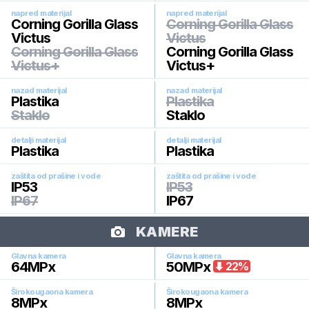
napred materijal
napred materijal
Corning Gorilla Glass
Corning Gorilla Glass
Victus
Victus
Corning Gorilla Glass
Corning Gorilla Glass
Victus+
Victus+
nazad materijal
nazad materijal
Plastika
Plastika
Staklo
Staklo
detalji materijal
detalji materijal
Plastika
Plastika
zaštita od prašine i vode
zaštita od prašine i vode
IP53
IP53
IP67
IP67
KAMERE
Glavna kamera
Glavna kamera
64
MPx
50
MPx
22
%
Širokougaona kamera
Širokougaona kamera
8
MPx
8
MPx