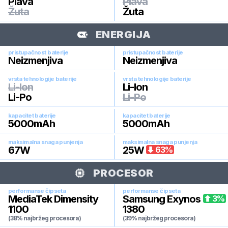
Plava
Plava
Žuta
Žuta
ENERGIJA
pristupačnost baterije
pristupačnost baterije
Neizmenjiva
Neizmenjiva
vrsta tehnologije baterije
vrsta tehnologije baterije
Li-Ion
Li-Ion
Li-Po
Li-Po
kapacitet baterije
kapacitet baterije
5000
mAh
5000
mAh
maksimalna snaga punjenja
maksimalna snaga punjenja
67
W
25
W
63
%
PROCESOR
performanse čipseta
performanse čipseta
MediaTek Dimensity
Samsung Exynos
3
%
1100
1380
(38% najbržeg procesora)
(39% najbržeg procesora)