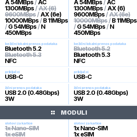
A 54MBps
/
AC
A 54MBps
/
AC
1300MBps
/
AX (6)
1300MBps
/
AX (6)
9600MBps
/
AX (6e)
9600MBps
/
AX (6e)
10000MBps
/
B 11MBps
10000MBps
/
B 11MBps
/
G 54MBps
/
N
/
G 54MBps
/
N
450MBps
450MBps
bežični lokalni prenos podataka
bežični lokalni prenos podataka
Bluetooth 5.2
Bluetooth 5.2
Bluetooth 5.3
Bluetooth 5.3
NFC
NFC
priključci
priključci
USB-C
USB-C
žični prenos podataka
žični prenos podataka
USB 2.0 (0.48Gbps)
USB 2.0 (0.48Gbps)
3W
3W
MODULI
slotovi za kartice
slotovi za kartice
1x Nano-SIM
1x Nano-SIM
1x eSIM
1x eSIM