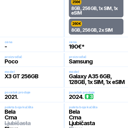
256
€
8GB, 256GB, 1x SIM, 1x
eSIM
260
€
8GB, 256GB, 2x SIM
cena
cena
-
190
€*
proizvođač
proizvođač
Poco
Samsung
model
model
X3 GT 256GB
Galaxy A35 6GB,
128GB, 1x SIM, 1x eSIM
pocetak prodaje
pocetak prodaje
2021
.
2024
.
3
paleta boja kućišta
paleta boja kućišta
Bela
Bela
Crna
Crna
Ljubičasta
Ljubičasta