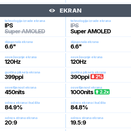
EKRAN
tehnologija izrade ekrana
tehnologija izrade ekrana
IPS
IPS
Super AMOLED
Super AMOLED
dijagonala ekrana
dijagonala ekrana
6.6
"
6.6
"
osvežavanje ekrana
osvežavanje ekrana
120
Hz
120
Hz
gustina piksela ekrana
gustina piksela ekrana
399
ppi
390
ppi
2
%
osvetljenost ekrana
osvetljenost ekrana
450
nits
1000
nits
2.2
x
odnos ekrana i kućišta
odnos ekrana i kućišta
84.9
%
84.8
%
odnos strana ekrana
odnos strana ekrana
20:9
19.5:9