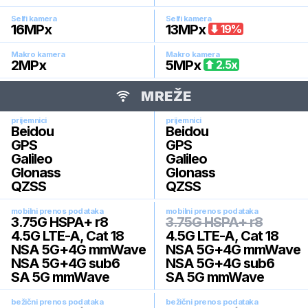
Selfi kamera
Selfi kamera
16
MPx
13
MPx
19
%
Makro kamera
Makro kamera
2
MPx
5
MPx
2.5
x
MREŽE
prijemnici
prijemnici
Beidou
Beidou
GPS
GPS
Galileo
Galileo
Glonass
Glonass
QZSS
QZSS
mobilni prenos podataka
mobilni prenos podataka
3.75G HSPA+ r8
3.75G HSPA+ r8
4.5G LTE-A, Cat 18
4.5G LTE-A, Cat 18
NSA 5G+4G mmWave
NSA 5G+4G mmWave
NSA 5G+4G sub6
NSA 5G+4G sub6
SA 5G mmWave
SA 5G mmWave
bežični prenos podataka
bežični prenos podataka