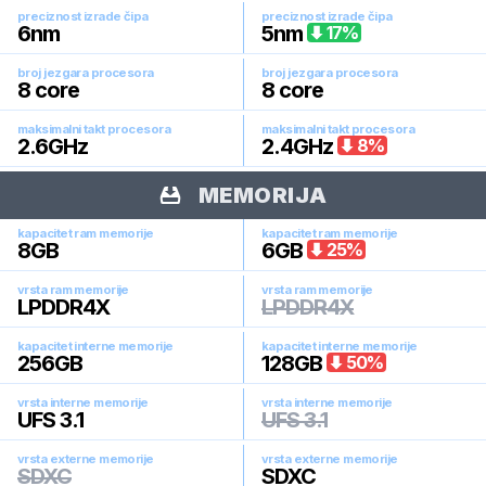
preciznost izrade čipa
preciznost izrade čipa
6
nm
5
nm
17
%
broj jezgara procesora
broj jezgara procesora
8
core
8
core
maksimalni takt procesora
maksimalni takt procesora
2.6
GHz
2.4
GHz
8
%
MEMORIJA
kapacitet ram memorije
kapacitet ram memorije
8
GB
6
GB
25
%
vrsta ram memorije
vrsta ram memorije
LPDDR4X
LPDDR4X
kapacitet interne memorije
kapacitet interne memorije
256
GB
128
GB
50
%
vrsta interne memorije
vrsta interne memorije
UFS 3.1
UFS 3.1
vrsta externe memorije
vrsta externe memorije
SDXC
SDXC