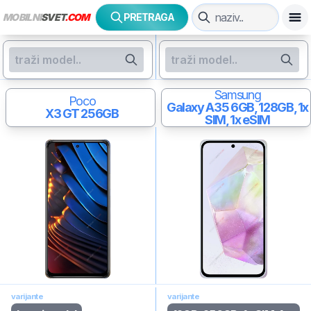
MOBILNI
SVET
.COM
PRETRAGA
Samsung
Poco
Galaxy A35
6GB, 128GB, 1x
X3 GT
256GB
SIM, 1x eSIM
varijante
varijante