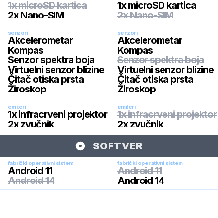
1x microSD kartica
1x microSD kartica
2x Nano-SIM
2x Nano-SIM
senzori
senzori
Akcelerometar
Akcelerometar
Kompas
Kompas
Senzor spektra boja
Senzor spektra boja
Virtuelni senzor blizine
Virtuelni senzor blizine
Čitač otiska prsta
Čitač otiska prsta
Žiroskop
Žiroskop
emiteri
emiteri
1x infracrveni projektor
1x infracrveni projektor
2x zvučnik
2x zvučnik
SOFTVER
fabrički operativni sistem
fabrički operativni sistem
Android 11
Android 11
Android 14
Android 14