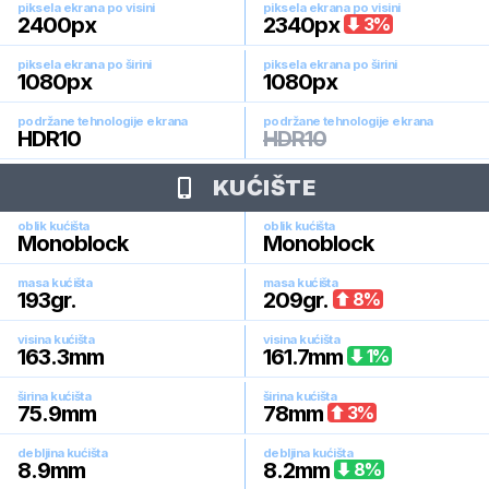
piksela ekrana po visini
piksela ekrana po visini
2400
px
2340
px
3
%
piksela ekrana po širini
piksela ekrana po širini
1080
px
1080
px
podržane tehnologije ekrana
podržane tehnologije ekrana
HDR10
HDR10
KUĆIŠTE
oblik kućišta
oblik kućišta
Monoblock
Monoblock
masa kućišta
masa kućišta
193
gr.
209
gr.
8
%
visina kućišta
visina kućišta
163.3
mm
161.7
mm
1
%
širina kućišta
širina kućišta
75.9
mm
78
mm
3
%
debljina kućišta
debljina kućišta
8.9
mm
8.2
mm
8
%