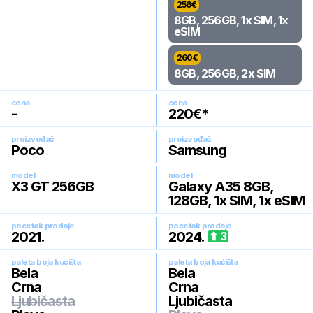
256
€
8GB, 256GB, 1x SIM, 1x
eSIM
260
€
8GB, 256GB, 2x SIM
cena
cena
-
220
€*
proizvođač
proizvođač
Poco
Samsung
model
model
X3 GT 256GB
Galaxy A35 8GB,
128GB, 1x SIM, 1x eSIM
pocetak prodaje
pocetak prodaje
2021
.
2024
.
3
paleta boja kućišta
paleta boja kućišta
Bela
Bela
Crna
Crna
Ljubičasta
Ljubičasta