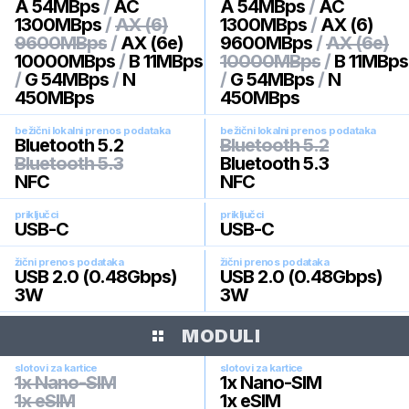
A 54MBps
/
AC
A 54MBps
/
AC
1300MBps
/
AX (6)
1300MBps
/
AX (6)
9600MBps
/
AX (6e)
9600MBps
/
AX (6e)
10000MBps
/
B 11MBps
10000MBps
/
B 11MBps
/
G 54MBps
/
N
/
G 54MBps
/
N
450MBps
450MBps
bežični lokalni prenos podataka
bežični lokalni prenos podataka
Bluetooth 5.2
Bluetooth 5.2
Bluetooth 5.3
Bluetooth 5.3
NFC
NFC
priključci
priključci
USB-C
USB-C
žični prenos podataka
žični prenos podataka
USB 2.0 (0.48Gbps)
USB 2.0 (0.48Gbps)
3W
3W
MODULI
slotovi za kartice
slotovi za kartice
1x Nano-SIM
1x Nano-SIM
1x eSIM
1x eSIM