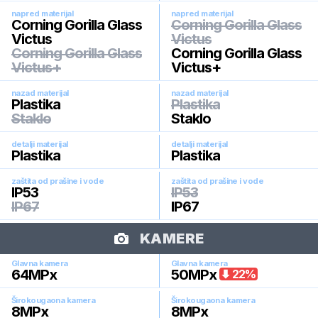
napred materijal
napred materijal
Corning Gorilla Glass
Corning Gorilla Glass
Victus
Victus
Corning Gorilla Glass
Corning Gorilla Glass
Victus+
Victus+
nazad materijal
nazad materijal
Plastika
Plastika
Staklo
Staklo
detalji materijal
detalji materijal
Plastika
Plastika
zaštita od prašine i vode
zaštita od prašine i vode
IP53
IP53
IP67
IP67
KAMERE
Glavna kamera
Glavna kamera
64
MPx
50
MPx
22
%
Širokougaona kamera
Širokougaona kamera
8
MPx
8
MPx