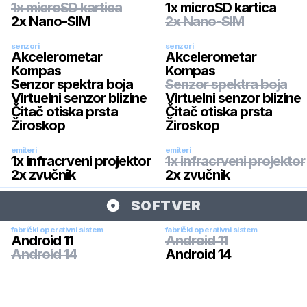
1x microSD kartica
1x microSD kartica
2x Nano-SIM
2x Nano-SIM
senzori
senzori
Akcelerometar
Akcelerometar
Kompas
Kompas
Senzor spektra boja
Senzor spektra boja
Virtuelni senzor blizine
Virtuelni senzor blizine
Čitač otiska prsta
Čitač otiska prsta
Žiroskop
Žiroskop
emiteri
emiteri
1x infracrveni projektor
1x infracrveni projektor
2x zvučnik
2x zvučnik
SOFTVER
fabrički operativni sistem
fabrički operativni sistem
Android 11
Android 11
Android 14
Android 14