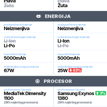
Plava
Plava
Žuta
Žuta
ENERGIJA
pristupačnost baterije
pristupačnost baterije
Neizmenjiva
Neizmenjiva
vrsta tehnologije baterije
vrsta tehnologije baterije
Li-Ion
Li-Ion
Li-Po
Li-Po
kapacitet baterije
kapacitet baterije
5000
mAh
5000
mAh
maksimalna snaga punjenja
maksimalna snaga punjenja
67
W
25
W
63
%
PROCESOR
performanse čipseta
performanse čipseta
MediaTek Dimensity
Samsung Exynos
3
%
1100
1380
(38% najbržeg procesora)
(39% najbržeg procesora)