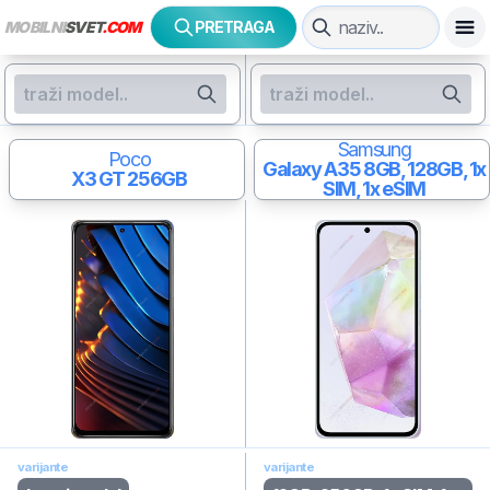
MOBILNI
SVET
.COM
PRETRAGA
Samsung
Poco
Galaxy A35
8GB, 128GB, 1x
X3 GT
256GB
SIM, 1x eSIM
varijante
varijante