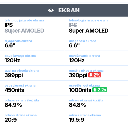
EKRAN
tehnologija izrade ekrana
tehnologija izrade ekrana
IPS
IPS
Super AMOLED
Super AMOLED
dijagonala ekrana
dijagonala ekrana
6.6
"
6.6
"
osvežavanje ekrana
osvežavanje ekrana
120
Hz
120
Hz
gustina piksela ekrana
gustina piksela ekrana
399
ppi
390
ppi
2
%
osvetljenost ekrana
osvetljenost ekrana
450
nits
1000
nits
2.2
x
odnos ekrana i kućišta
odnos ekrana i kućišta
84.9
%
84.8
%
odnos strana ekrana
odnos strana ekrana
20:9
19.5:9