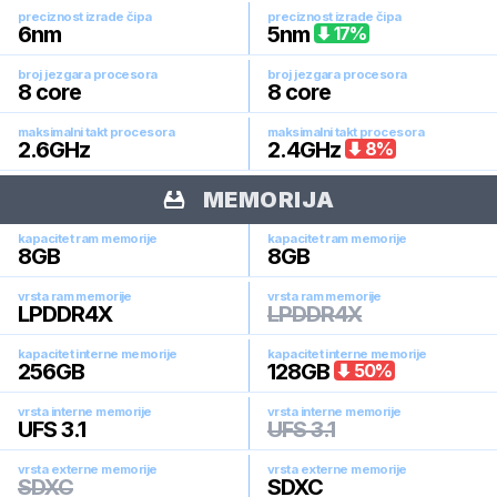
preciznost izrade čipa
preciznost izrade čipa
6
nm
5
nm
17
%
broj jezgara procesora
broj jezgara procesora
8
core
8
core
maksimalni takt procesora
maksimalni takt procesora
2.6
GHz
2.4
GHz
8
%
MEMORIJA
kapacitet ram memorije
kapacitet ram memorije
8
GB
8
GB
vrsta ram memorije
vrsta ram memorije
LPDDR4X
LPDDR4X
kapacitet interne memorije
kapacitet interne memorije
256
GB
128
GB
50
%
vrsta interne memorije
vrsta interne memorije
UFS 3.1
UFS 3.1
vrsta externe memorije
vrsta externe memorije
SDXC
SDXC