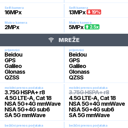
Selfi kamera
Selfi kamera
16
MPx
13
MPx
19
%
Makro kamera
Makro kamera
2
MPx
5
MPx
2.5
x
MREŽE
prijemnici
prijemnici
Beidou
Beidou
GPS
GPS
Galileo
Galileo
Glonass
Glonass
QZSS
QZSS
mobilni prenos podataka
mobilni prenos podataka
3.75G HSPA+ r8
3.75G HSPA+ r8
4.5G LTE-A, Cat 18
4.5G LTE-A, Cat 18
NSA 5G+4G mmWave
NSA 5G+4G mmWave
NSA 5G+4G sub6
NSA 5G+4G sub6
SA 5G mmWave
SA 5G mmWave
bežični prenos podataka
bežični prenos podataka