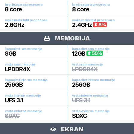
broj jezgara procesora
broj jezgara procesora
8
core
8
core
maksimalni takt procesora
maksimalni takt procesora
2.6
GHz
2.4
GHz
8
%
MEMORIJA
kapacitet ram memorije
kapacitet ram memorije
8
GB
12
GB
50
%
vrsta ram memorije
vrsta ram memorije
LPDDR4X
LPDDR4X
kapacitet interne memorije
kapacitet interne memorije
256
GB
256
GB
vrsta interne memorije
vrsta interne memorije
UFS 3.1
UFS 3.1
vrsta externe memorije
vrsta externe memorije
SDXC
SDXC
EKRAN