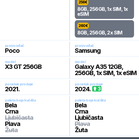
256
€
8GB, 256GB, 1x SIM, 1x
eSIM
260
€
8GB, 256GB, 2x SIM
proizvođač
proizvođač
Poco
Samsung
model
model
X3 GT 256GB
Galaxy A35 12GB,
256GB, 1x SIM, 1x eSIM
pocetak prodaje
pocetak prodaje
2021
.
2024
.
3
paleta boja kućišta
paleta boja kućišta
Bela
Bela
Crna
Crna
Ljubičasta
Ljubičasta
Plava
Plava
Žuta
Žuta