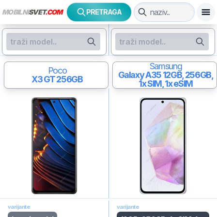
MOBILNI
SVET
.COM
PRETRAGA
Samsung
Poco
Galaxy A35
12GB, 256GB,
X3 GT
256GB
1x SIM, 1x eSIM
varijante
varijante