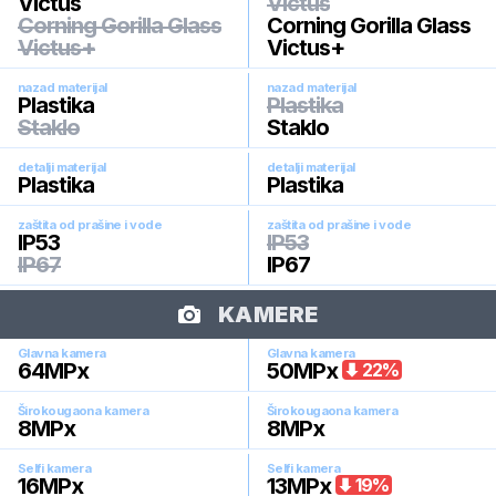
Victus
Victus
Corning Gorilla Glass
Corning Gorilla Glass
Victus+
Victus+
nazad materijal
nazad materijal
Plastika
Plastika
Staklo
Staklo
detalji materijal
detalji materijal
Plastika
Plastika
zaštita od prašine i vode
zaštita od prašine i vode
IP53
IP53
IP67
IP67
KAMERE
Glavna kamera
Glavna kamera
64
MPx
50
MPx
22
%
Širokougaona kamera
Širokougaona kamera
8
MPx
8
MPx
Selfi kamera
Selfi kamera
16
MPx
13
MPx
19
%