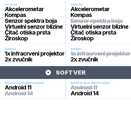
senzori
senzori
Akcelerometar
Akcelerometar
Kompas
Kompas
Senzor spektra boja
Senzor spektra boja
Virtuelni senzor blizine
Virtuelni senzor blizine
Čitač otiska prsta
Čitač otiska prsta
Žiroskop
Žiroskop
emiteri
emiteri
1x infracrveni projektor
1x infracrveni projektor
2x zvučnik
2x zvučnik
SOFTVER
fabrički operativni sistem
fabrički operativni sistem
Android 11
Android 11
Android 14
Android 14