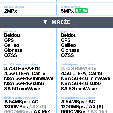
Makro kamera
Makro kamera
2
MPx
5
MPx
2.5
x
MREŽE
prijemnici
prijemnici
Beidou
Beidou
GPS
GPS
Galileo
Galileo
Glonass
Glonass
QZSS
QZSS
mobilni prenos podataka
mobilni prenos podataka
3.75G HSPA+ r8
3.75G HSPA+ r8
4.5G LTE-A, Cat 18
4.5G LTE-A, Cat 18
NSA 5G+4G mmWave
NSA 5G+4G mmWave
NSA 5G+4G sub6
NSA 5G+4G sub6
SA 5G mmWave
SA 5G mmWave
bežični prenos podataka
bežični prenos podataka
A 54MBps
/
AC
A 54MBps
/
AC
1300MBps
/
AX (6)
1300MBps
/
AX (6)
9600MBps
/
AX (6e)
9600MBps
/
AX (6e)