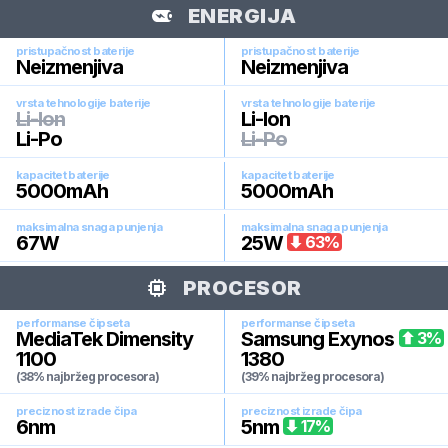
ENERGIJA
pristupačnost baterije
pristupačnost baterije
Neizmenjiva
Neizmenjiva
vrsta tehnologije baterije
vrsta tehnologije baterije
Li-Ion
Li-Ion
Li-Po
Li-Po
kapacitet baterije
kapacitet baterije
5000
mAh
5000
mAh
maksimalna snaga punjenja
maksimalna snaga punjenja
67
W
25
W
63
%
PROCESOR
performanse čipseta
performanse čipseta
MediaTek Dimensity
Samsung Exynos
3
%
1100
1380
(38% najbržeg procesora)
(39% najbržeg procesora)
preciznost izrade čipa
preciznost izrade čipa
6
nm
5
nm
17
%