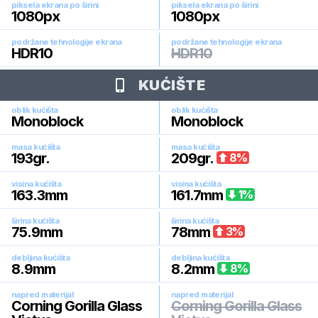
piksela ekrana po širini
piksela ekrana po širini
1080
px
1080
px
podržane tehnologije ekrana
podržane tehnologije ekrana
HDR10
HDR10
KUĆIŠTE
oblik kućišta
oblik kućišta
Monoblock
Monoblock
masa kućišta
masa kućišta
193
gr.
209
gr.
8
%
visina kućišta
visina kućišta
163.3
mm
161.7
mm
1
%
širina kućišta
širina kućišta
75.9
mm
78
mm
3
%
debljina kućišta
debljina kućišta
8.9
mm
8.2
mm
8
%
napred materijal
napred materijal
Corning Gorilla Glass
Corning Gorilla Glass