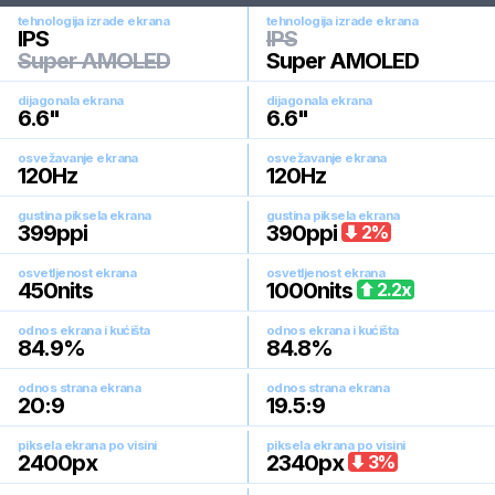
tehnologija izrade ekrana
tehnologija izrade ekrana
IPS
IPS
Super AMOLED
Super AMOLED
dijagonala ekrana
dijagonala ekrana
6.6
"
6.6
"
osvežavanje ekrana
osvežavanje ekrana
120
Hz
120
Hz
gustina piksela ekrana
gustina piksela ekrana
399
ppi
390
ppi
2
%
osvetljenost ekrana
osvetljenost ekrana
450
nits
1000
nits
2.2
x
odnos ekrana i kućišta
odnos ekrana i kućišta
84.9
%
84.8
%
odnos strana ekrana
odnos strana ekrana
20:9
19.5:9
piksela ekrana po visini
piksela ekrana po visini
2400
px
2340
px
3
%