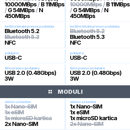
10000MBps
/
B 11MBps
10000MBps
/
B 11MBps
/
G 54MBps
/
N
/
G 54MBps
/
N
450MBps
450MBps
bežični lokalni prenos podataka
bežični lokalni prenos podataka
Bluetooth 5.2
Bluetooth 5.2
Bluetooth 5.3
Bluetooth 5.3
NFC
NFC
priključci
priključci
USB-C
USB-C
žični prenos podataka
žični prenos podataka
USB 2.0 (0.48Gbps)
USB 2.0 (0.48Gbps)
3W
3W
MODULI
slotovi za kartice
slotovi za kartice
1x Nano-SIM
1x Nano-SIM
1x eSIM
1x eSIM
1x microSD kartica
1x microSD kartica
2x Nano-SIM
2x Nano-SIM